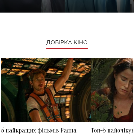
ДОБІРКА КІНО
5 найкращих фільмів Раяна
Топ-5 найочіку