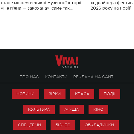
спорту
стане місцем великої музичної історії —
хедлайнера фестива
«Не пʼяна — закохана», саме так
2026 року на новій т
символічно названо майбутній концерт
stage відбудеться у
ALENA OMARGALIEVA.
ENIGMA VOICES' OR
ПРО НАС
КОНТАКТИ
РЕКЛАМА НА САЙТІ
НОВИНИ
ЗІРКИ
КРАСА
ПОДІЇ
КУЛЬТУРА
АФІША
КІНО
СПЕЦТЕМИ
БІЗНЕС
ОБКЛАДИНКИ