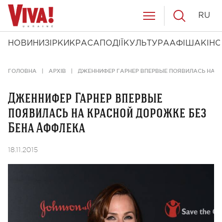
RU
НОВИНИ
ЗІРКИ
КРАСА
ПОДІЇ
КУЛЬТУРА
АФІША
КІНО
ГОЛОВНА
АРХІВ
ДЖЕННИФЕР ГАРНЕР ВПЕРВЫЕ ПОЯВИЛАСЬ НА 
Дженнифер Гарнер впервые
появилась на красной дорожке без
Бена Аффлека
18.11.2015