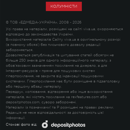
КОЛУМНІСТИ
© ТОВ «ЕДІМЕДІА-УКРАЇНА», 2008 - 2026
Усі права на матеріали, розміщені на сайті viva.ua, охороняються
відповідно до законодавства України.
Використання матеріалів Сайту viva.ua в оригінальному розмірі
(в повному обсязі) без письмового дозволу редакції
забороняється.
Дозволяється републікація та цитування статей обсягом не
більше 250 знаків для одного інформаційного матеріалу, з
обов'язковим зазначенням посилання на джерело, а для
Інтернет-ресурсів – пряме для пошукових систем
гіперпосилання, не закрите від індексації пошуковими
системами. Гіперпосилання має бути розміщене в підзаголовку
або першому абзаці матеріалу.
Передрук, копіювання, відтворення або інше використання
матеріалів, які містять посилання на rexfeatures.com або
depositphotos.com, суворо заборонені.
Матеріали із позначками
!
та
P
розміщені на правах реклами.
Редакція не несе відповідальності за достовірність цієї
інформації.
Стокові фото від: