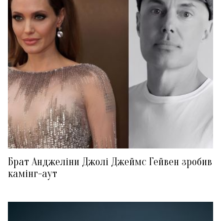
Брат Анджеліни Джолі Джеймс Гейвен зробив
камінг-аут