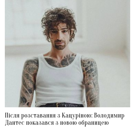
Після розставання з Кацуріною: Володимир
Дантес показався з новою обраницею