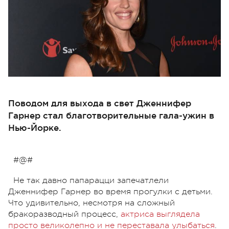
Поводом для выхода в свет Дженнифер
Гарнер стал благотворительные гала-ужин в
Нью-Йорке.
#@#
Не так давно папарацци запечатлели
Дженнифер Гарнер во время прогулки с детьми.
Что удивительно, несмотря на сложный
бракоразводный процесс,
актриса выглядела
просто великолепно и не переставала улыбаться
.