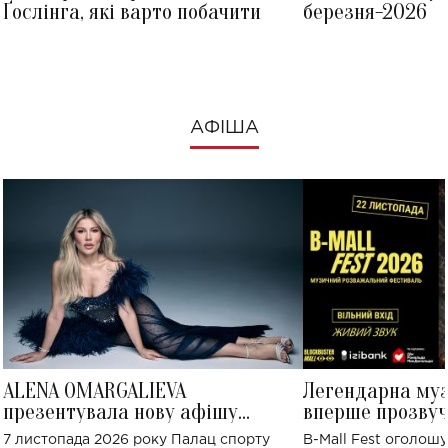
Ґослінга, які варто побачити
березня-2026
АФІША
ALENA OMARGALIEVA
Легендарна му
презентувала нову афішу
вперше прозвуч
великого концерту в Палаці
Україні: де від
7 листопада 2026 року Палац спорту
B-Mall Fest оголош