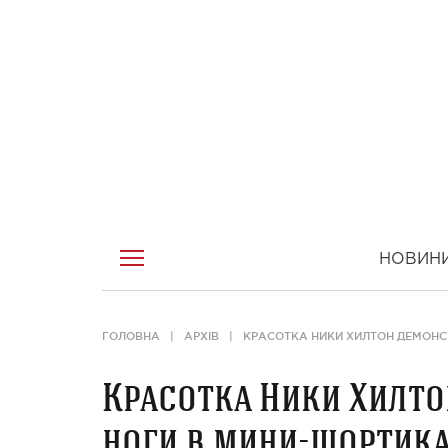
НОВИН
ГОЛОВНА
АРХІВ
КРАСОТКА НИКИ ХИЛТОН ДЕМОНС
Красотка Ники Хилто
ноги в мини-шортик