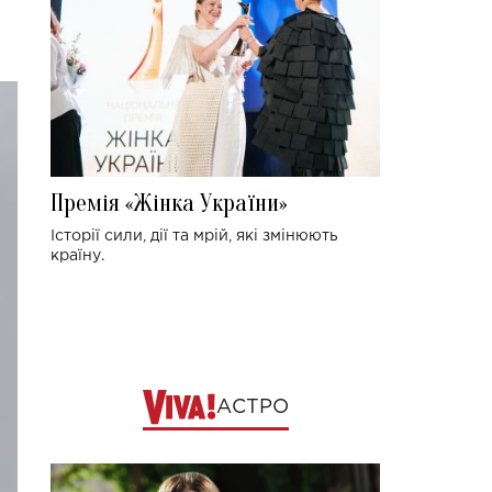
Премія «Жінка України»
Історії сили, дії та мрій, які змінюють
країну.
АСТРО