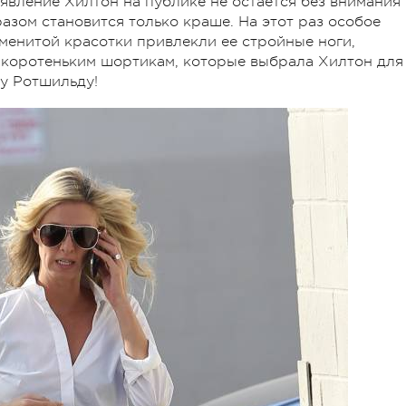
появление Хилтон на публике не остается без внимания
азом становится только краше. На этот раз особое
менитой красотки привлекли ее стройные ноги,
 коротеньким шортикам, которые выбрала Хилтон для
су Ротшильду!