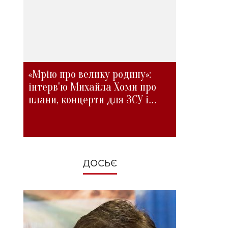
«Мрію про велику родину»:
інтерв'ю Михайла Хоми про
плани, концерти для ЗСУ і
зміни під час війни
ДОСЬЄ