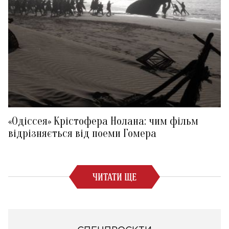
«Одіссея» Крістофера Нолана: чим фільм
відрізняється від поеми Гомера
ЧИТАТИ ЩЕ