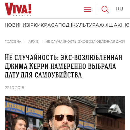
RU
НОВИНИ
ЗІРКИ
КРАСА
ПОДІЇ
КУЛЬТУРА
АФІША
КІНО
ГОЛОВНА
АРХІВ
НЕ СЛУЧАЙНОСТЬ: ЭКС-ВОЗЛЮБЛЕННАЯ ДЖИМА
Не случайность: экс-возлюбленная
Джима Керри намеренно выбрала
дату для самоубийства
22.10.2015