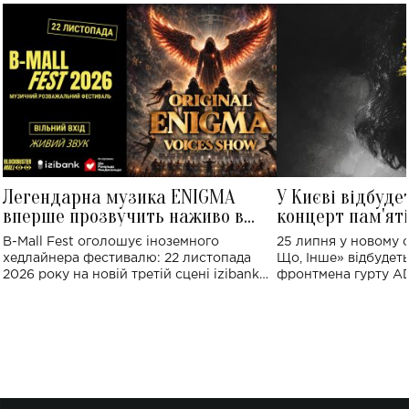
Легендарна музика ENIGMA
У Києві відбуде
вперше прозвучить наживо в
концерт пам'ят
Україні: де відбудеться концерт
Клименка: понад
B-Mall Fest оголошує іноземного
25 липня у новому o
виконають пісн
хедлайнера фестивалю: 22 листопада
Що, Інше» відбудеть
2026 року на новій третій сцені izibank
фронтмена гурту A
stage відбудеться українська прем'єра
Клименка. Це буде 
ENIGMA VOICES' ORIGINAL LIVE SHOW.
вечір, присвячений 
творчість стала си
справжньої любові д