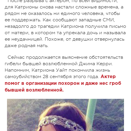
После разрыва с актером, по всей видимости,
для Катрионы снова настали сложные времена, а
рядом не оказалось ни единого человека, чтобы
ее поддержать. Как сообщают западные СМИ,
незадолго до трагедии Катриона получила письмо
от матери, в котором та упрекала дочь и называла
ее неудачницей. Похоже, от девушки отвернулась
даже родная мать.
Сейчас продолжается выяснение обстоятельств
гибели бывшей возлюбленной Джима Керри.
Напомним, Катриона Уайт покончила жизнь
самоубийством 28 сентября этого года.
Актер
помог в организации похорон и даже нес гроб
бывшей возлюбленной.