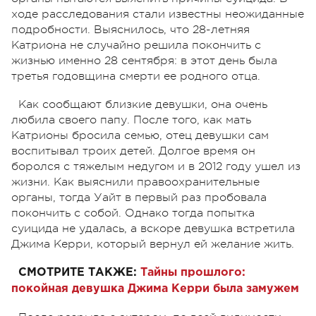
ходе расследования стали известны неожиданные
подробности. Выяснилось, что 28-летняя
Катриона не случайно решила покончить с
жизнью именно 28 сентября: в этот день была
третья годовщина смерти ее родного отца.
Как сообщают близкие девушки, она очень
любила своего папу. После того, как мать
Катрионы бросила семью, отец девушки сам
воспитывал троих детей. Долгое время он
боролся с тяжелым недугом и в 2012 году ушел из
жизни. Как выяснили правоохранительные
органы, тогда Уайт в первый раз пробовала
покончить с собой. Однако тогда попытка
суицида не удалась, а вскоре девушка встретила
Джима Керри, который вернул ей желание жить.
СМОТРИТЕ ТАКЖЕ:
Тайны прошлого:
покойная девушка Джима Керри была замужем