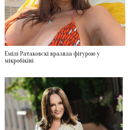
Емілі Ратаковскі вразила фігурою у
мікробікіні