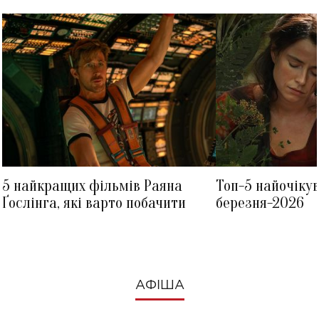
5 найкращих фільмів Раяна
Топ-5 найочіку
Ґослінга, які варто побачити
березня-2026
АФІША