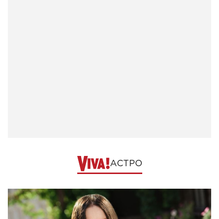
АСТРО