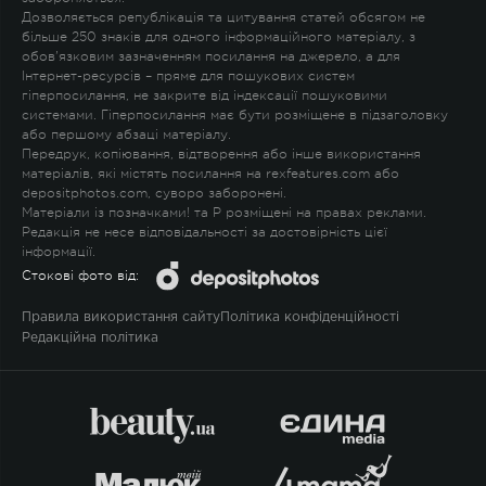
Дозволяється републікація та цитування статей обсягом не
більше 250 знаків для одного інформаційного матеріалу, з
обов'язковим зазначенням посилання на джерело, а для
Інтернет-ресурсів – пряме для пошукових систем
гіперпосилання, не закрите від індексації пошуковими
системами. Гіперпосилання має бути розміщене в підзаголовку
або першому абзаці матеріалу.
Передрук, копіювання, відтворення або інше використання
матеріалів, які містять посилання на rexfeatures.com або
depositphotos.com, суворо заборонені.
Матеріали із позначками
!
та
P
розміщені на правах реклами.
Редакція не несе відповідальності за достовірність цієї
інформації.
Стокові фото від:
Правила використання сайту
Політика конфіденційності
Редакційна політика