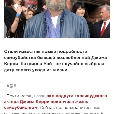
Стали известны новые подробности
самоубийства бывшей возлюбленной Джима
Керри. Катриона Уайт не случайно выбрала
дату своего ухода из жизни.
#@#
Почти месяц назад
экс-подруга голливудского
актера Джима Керри покончила жизнь
Сейчас правоохранительные
самоубийством.
органы пытаются выяснить причины суицида. В