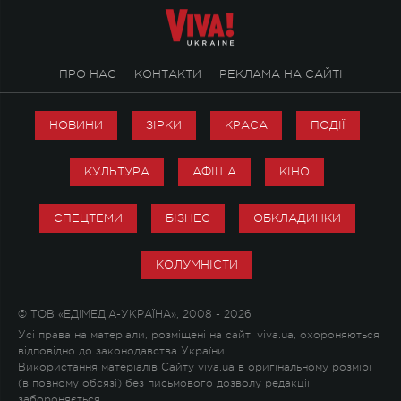
ПРО НАС
КОНТАКТИ
РЕКЛАМА НА САЙТІ
НОВИНИ
ЗІРКИ
КРАСА
ПОДІЇ
КУЛЬТУРА
АФІША
КІНО
СПЕЦТЕМИ
БІЗНЕС
ОБКЛАДИНКИ
КОЛУМНІСТИ
© ТОВ «ЕДІМЕДІА-УКРАЇНА», 2008 - 2026
Усі права на матеріали, розміщені на сайті viva.ua, охороняються
відповідно до законодавства України.
Використання матеріалів Сайту viva.ua в оригінальному розмірі
(в повному обсязі) без письмового дозволу редакції
забороняється.