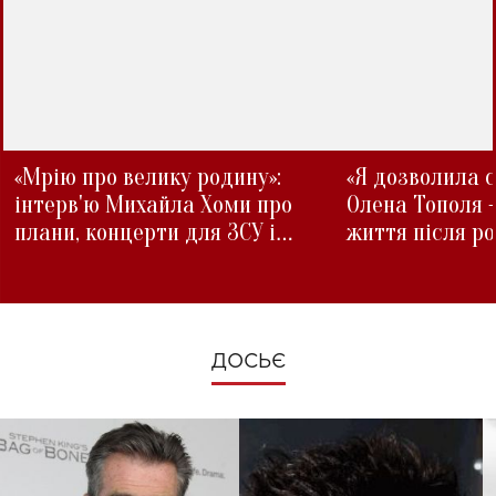
«Мрію про велику родину»:
«Я дозволила с
інтерв'ю Михайла Хоми про
Олена Тополя 
плани, концерти для ЗСУ і
життя після р
зміни під час війни
ДОСЬЄ