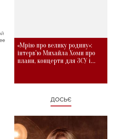
ой
ее
«Мрію про велику родину»:
інтерв'ю Михайла Хоми про
плани, концерти для ЗСУ і
зміни під час війни
ДОСЬЄ