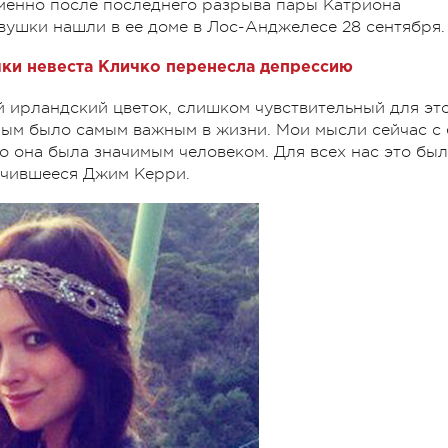
именно после последнего разрыва пары Катриона
вушки нашли в ее доме в Лос-Анджелесе 28 сентября.
ки невеста Кличко перенесла депрессию
 ирландский цветок, слишком чувствительный для эт
мым было самым важным в жизни. Мои мысли сейчас с 
го она была значимым человеком. Для всех нас это был
учившееся Джим Керри.