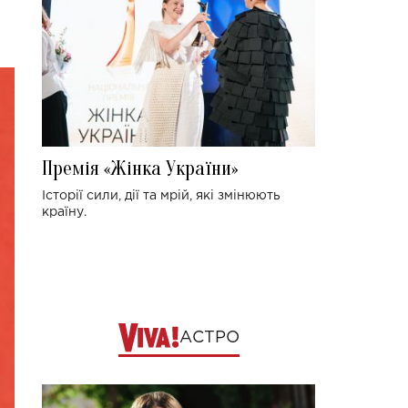
Премія «Жінка України»
Історії сили, дії та мрій, які змінюють
країну.
АСТРО