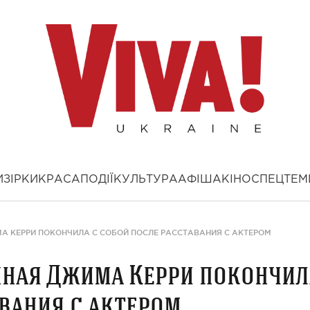
И
ЗІРКИ
КРАСА
ПОДІЇ
КУЛЬТУРА
АФІША
КІНО
СПЕЦТЕМ
А КЕРРИ ПОКОНЧИЛА С СОБОЙ ПОСЛЕ РАССТАВАНИЯ С АКТЕРОМ
нная Джима Керри покончил
авания с актером