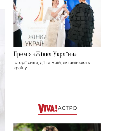
Премія «Жінка України»
Історії сили, дії та мрій, які змінюють
країну.
АСТРО