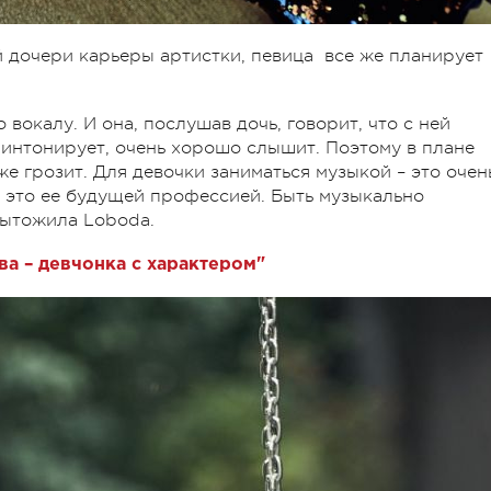
й дочери карьеры артистки, певица все же планирует
вокалу. И она, послушав дочь, говорит, что с ней
о интонирует, очень хорошо слышит. Поэтому в плане
е грозит. Для девочки заниматься музыкой – это очен
ли это ее будущей профессией. Быть музыкально
дытожила Loboda.
ва – девчонка с характером"