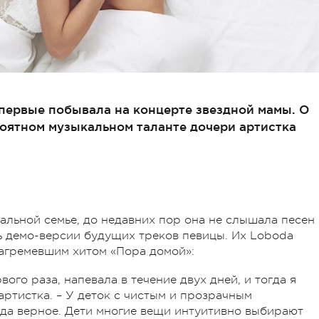
первые побывала на концерте звездной мамы. О
роятном музыкальном таланте дочери артистка
кальной семье, до недавних пор она не слышала песен
ь демо-версии будущих треков певицы. Их Loboda
нагремевшим хитом «Пора домой»:
ого раза, напевала в течение двух дней, и тогда я
 артистка. – У деток с чистым и прозрачным
да верное. Дети многие вещи интуитивно выбирают