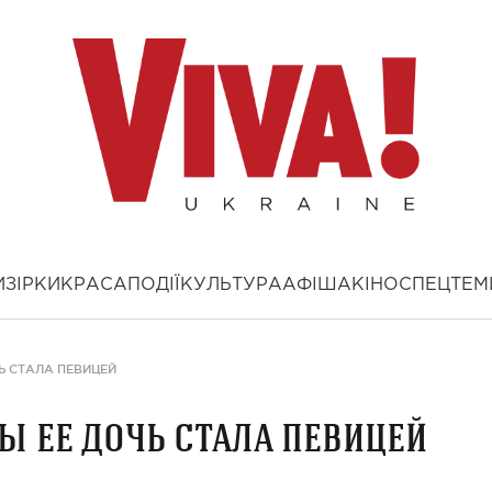
И
ЗІРКИ
КРАСА
ПОДІЇ
КУЛЬТУРА
АФІША
КІНО
СПЕЦТЕМ
Ь СТАЛА ПЕВИЦЕЙ
бы ее дочь стала певицей