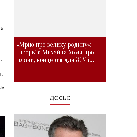
ль
«Мрію про велику родину»:
інтерв'ю Михайла Хоми про
плани, концерти для ЗСУ і
?
зміни під час війни
т:
da
ДОСЬЄ