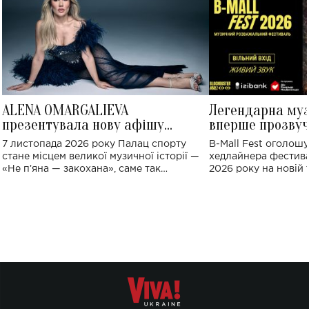
ALENA OMARGALIEVA
Легендарна му
презентувала нову афішу
вперше прозвуч
великого концерту в Палаці
Україні: де від
7 листопада 2026 року Палац спорту
B-Mall Fest оголош
спорту
стане місцем великої музичної історії —
хедлайнера фестива
«Не пʼяна — закохана», саме так
2026 року на новій т
символічно названо майбутній концерт
stage відбудеться у
ALENA OMARGALIEVA.
ENIGMA VOICES' OR