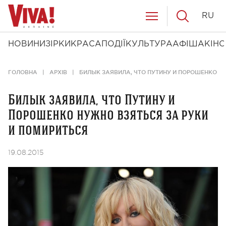
RU
НОВИНИ
ЗІРКИ
КРАСА
ПОДІЇ
КУЛЬТУРА
АФІША
КІНО
ГОЛОВНА
АРХІВ
БИЛЫК ЗАЯВИЛА, ЧТО ПУТИНУ И ПОРОШЕНКО Н
Билык заявила, что Путину и
Порошенко нужно взяться за руки
и помириться
19.08.2015