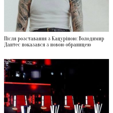
Після розставання з Кацуріною: Володимир
Дантес показався з новою обраницею