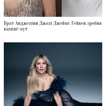
Брат Анджеліни Джолі Джеймс Гейвен зробив
камінг-аут