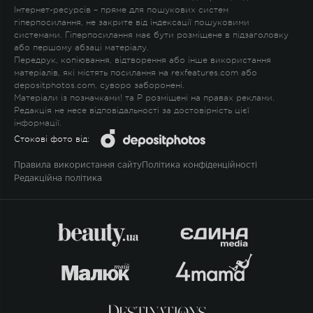
Інтернет-ресурсів – пряме для пошукових систем
гіперпосилання, не закрите від індексації пошуковими
системами. Гіперпосилання має бути розміщене в підзаголовку
або першому абзаці матеріалу.
Передрук, копіювання, відтворення або інше використання
матеріалів, які містять посилання на rexfeatures.com або
depositphotos.com, суворо заборонені.
Матеріали із позначками
!
та
P
розміщені на правах реклами.
Редакція не несе відповідальності за достовірність цієї
інформації.
Стокові фото від:
Правила використання сайту
Політика конфіденційності
Редакційна політика