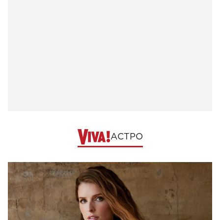
АСТРО