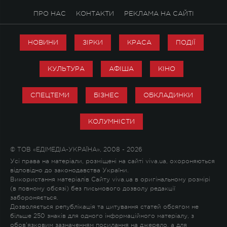
ПРО НАС
КОНТАКТИ
РЕКЛАМА НА САЙТІ
НОВИНИ
ЗІРКИ
КРАСА
ПОДІЇ
КУЛЬТУРА
АФІША
КІНО
СПЕЦТЕМИ
БІЗНЕС
ОБКЛАДИНКИ
КОЛУМНІСТИ
© ТОВ «ЕДІМЕДІА-УКРАЇНА», 2008 - 2026
Усі права на матеріали, розміщені на сайті viva.ua, охороняються
відповідно до законодавства України.
Використання матеріалів Сайту viva.ua в оригінальному розмірі
(в повному обсязі) без письмового дозволу редакції
забороняється.
Дозволяється републікація та цитування статей обсягом не
більше 250 знаків для одного інформаційного матеріалу, з
обов'язковим зазначенням посилання на джерело, а для