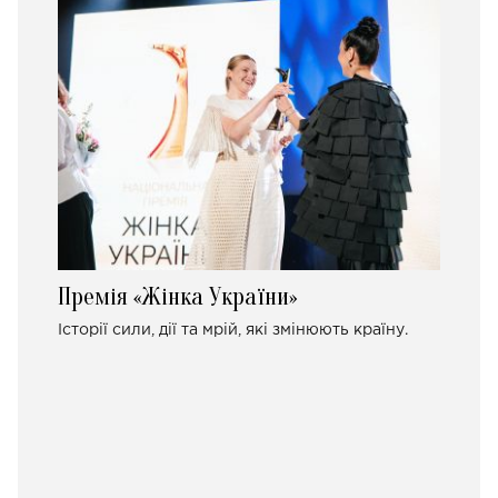
Премія «Жінка України»
Історії сили, дії та мрій, які змінюють країну.