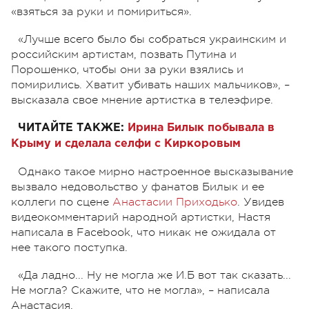
«взяться за руки и помириться».
«Лучше всего было бы собраться украинским и
российским артистам, позвать Путина и
Порошенко, чтобы они за руки взялись и
помирились. Хватит убивать наших мальчиков», –
высказала свое мнение артистка в телеэфире.
ЧИТАЙТЕ ТАКЖЕ:
Ирина Билык побывала в
Крыму и сделала селфи с Киркоровым
Однако такое мирно настроенное высказывание
вызвало недовольство у фанатов Билык и ее
коллеги по сцене
Анастасии Приходько
. Увидев
видеокомментарий народной артистки, Настя
написала в Facebook, что никак не ожидала от
нее такого поступка.
«Да ладно... Ну не могла же И.Б вот так сказать...
Не могла? Скажите, что не могла», – написала
Анастасия.