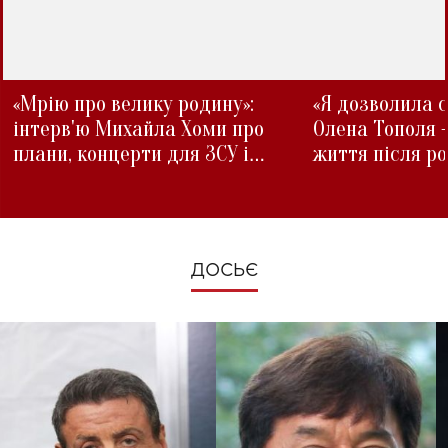
«Мрію про велику родину»:
«Я дозволила с
інтерв'ю Михайла Хоми про
Олена Тополя 
плани, концерти для ЗСУ і
життя після р
зміни під час війни
ДОСЬЄ