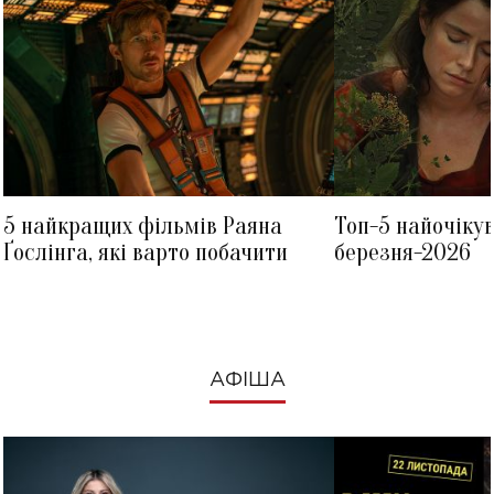
5 найкращих фільмів Раяна
Топ-5 найочіку
Ґослінга, які варто побачити
березня-2026
АФІША