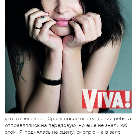
– Прежде чем отважиться на такие гастроли,
долго раздумывала?
Ни секунды! Мы были в Краматорске, Славянске,
Северо-донецке, Николаеве, Херсоне,
Днепропетровске, Харькове, поедем в
Хмельницкий. Бывает очень непросто сдерживать
слезы. Перед концертом в Херсоне командир
попросил: «Давайте без грустных песен, пойте
что-то веселое». Сразу после выступления ребята
отправлялись на передовую, но еще не знали об
этом. Я поднялась на сцену, смотрю – а в зале