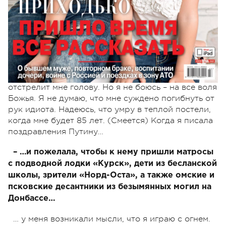
– И угрозы, которыми кишит Интернет, в
частности, твоя страница на Facebook, тебя не
пугают?
Мне угрожают, что закажут снайпера, который
отстрелит мне голову. Но я не боюсь – на все воля
Божья. Я не думаю, что мне суждено погибнуть от
рук идиота. Надеюсь, что умру в теплой постели,
когда мне будет 85 лет. (Смеется) Когда я писала
поздравления Путину…
– …и пожелала, чтобы к нему пришли матросы
с подводной лодки «Курск», дети из бесланской
школы, зрители «Норд-Оста», а также омские и
псковские десантники из безымянных могил на
Донбассе…
… у меня возникали мысли, что я играю с огнем.