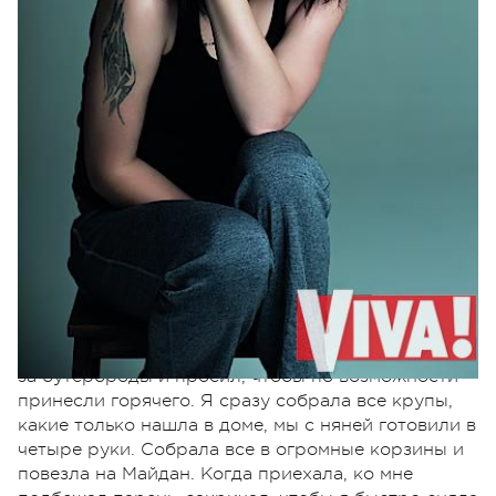
– Ты очень смелая в высказываниях и
поступках. Ты поддерживала Евромайдан,
сейчас поддерживаешь бойцов АТО. За все это
время, когда тебе было по-настоящему
страшно?
Во время массового расстрела на Майдане. Днем
в новостях я увидела парня, который благодарил
за бутерброды и просил, чтобы по возможности
принесли горячего. Я сразу собрала все крупы,
какие только нашла в доме, мы с няней готовили в
четыре руки. Собрала все в огромные корзины и
повезла на Майдан. Когда приехала, ко мне