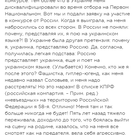
конкурсе. Тем более что в Украине меня
дисквалифицировали во время отбора на Первом
Национальном. Вот мы и подали заявку на участие
в конкурсе от России. Когда я выиграла, на меня
набросились со всех сторон. В России не поняли:
почему, представляя их, я пою на украинском
языке?! В Украине была другая претензия: почему
я, украинка, представляю Россию. Да, согласна,
получилась легкая подстава: Россию
представляет украинка, еще и поет на
украинском языке. (Улыбается) Конечно, кто же я
после этого? Фашистка, гитлер-югенд, как меня
недавно назвал Соловьев, и меня надо
расстрелять! Но это маразм! В списке КПРФ
(российская компартия. – Прим. ред.)
«невъездных» на территорию Российской
Федерации я 58-я. Отлично! Меня там и так
больше никогда не будет! Пять лет назад тяжело
переживала, доходило до того, что боялась выйти
на сцену на родине, казалось, что на меня все
смотрят как на предателя, вела себя агрессивно.