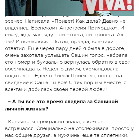
Москве, у меня была ностальгия, чувствовала себя
очень одиноко – никого рядом нет, я только
разошлась с Нуриком. Думаю, напишу-ка ему
эсемес. Написала: «Привет! Как дела? Давно не
виделись. Беспокоит Анастасия Приходько». И
сижу, жду, час жду – ни ответа, ни привета. Ах
так! И понеслось… Потом, правда, все-таки
ответил. Еще через пару дней я была в дороге,
очень захотела услышать Сашин голос, набрала
его номер и буквально вернулась обратно в свои
восемнадцать. Недолго думая, скомандовала
водителю: «Едем в Киев!» Приехала, пошла на
свидание к Саше… и все! С тех пор мы вместе, я
все-таки добилась своей первой любви!
– А ты все это время следила за Сашиной
личной жизнью?
Конечно, я прекрасно знала, с кем он
встречался. Специально не отслеживала, просто у
нас общие друзья, а мужчины еще те сплетники.