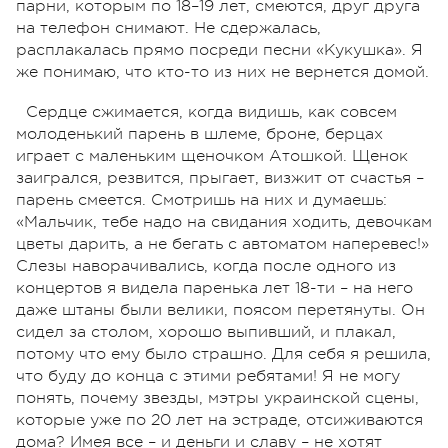
парни, которым по 18–19 лет, смеются, друг друга
на телефон снимают. Не сдержалась,
расплакалась прямо посреди песни «Кукушка». Я
же понимаю, что кто-то из них не вернется домой.
Сердце сжимается, когда видишь, как совсем
молоденький парень в шлеме, броне, берцах
играет с маленьким щеночком Атошкой. Щенок
заигрался, резвится, прыгает, визжит от счастья –
парень смеется. Смотришь на них и думаешь:
«Мальчик, тебе надо на свидания ходить, девочкам
цветы дарить, а не бегать с автоматом наперевес!»
Слезы наворачивались, когда после одного из
концертов я видела паренька лет 18-ти – на него
даже штаны были велики, поясом перетянуты. Он
сидел за столом, хорошо выпивший, и плакал,
потому что ему было страшно. Для себя я решила,
что буду до конца с этими ребятами! Я не могу
понять, почему звезды, мэтры украинской сцены,
которые уже по 20 лет на эстраде, отсиживаются
дома? Имея все – и деньги и славу – не хотят