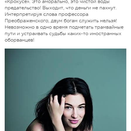
«Крокусе». Это аморально, это чистой воды
предательство! Выходит, что деньги не пахнут.
Интерпретируя слова профессора
Преображенского, двум богам служить нельзя!
Невозможно в одно время подметать трамвайные
пути и устраивать судьбы каких-то иностранных
оборванцев!