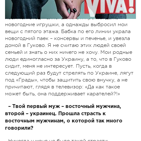
семью, когда брату было три года, а мне год. Ни
он, ни его семья ничего хорошего не сделали для
нас. Мой отец – алкоголик. Он пропил даже
новогодние игрушки, а однажды выбросил мои
вещи с пятого этажа. Бабка по его линии украла
новогодний паек – консервы и печенье, и увезла
домой в Гуково. Я не считаю этих людей своей
семьей и знать о них ничего не хочу. Мои родные
люди единогласно за Украину, а то, что в Гуково
сидит, меня не интересует. Пусть, когда в
следующий раз будут стрелять по Украине, лягут
под «Грады», чтобы защитить свою внучку, а не
причитают, глядя в телевизор: «Да как такое
может быть, она поддерживает карателей?!»
– Твой первый муж – восточный мужчина,
второй – украинец. Прошла страсть к
восточным мужчинам, о которой так много
говорили?
Никогда у меня не было такой страсти.