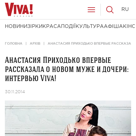
RU
НОВИНИ
ЗІРКИ
КРАСА
ПОДІЇ
КУЛЬТУРА
АФІША
КІНО
ГОЛОВНА
АРХІВ
АНАСТАСИЯ ПРИХОДЬКО ВПЕРВЫЕ РАССКАЗАЛА 
Анастасия Приходько впервые
рассказала о новом муже и дочери:
интервью Viva!
30.11.2014