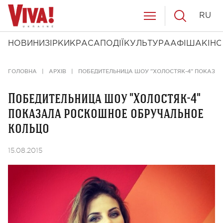
RU
НОВИНИ
ЗІРКИ
КРАСА
ПОДІЇ
КУЛЬТУРА
АФІША
КІНО
ГОЛОВНА
АРХІВ
ПОБЕДИТЕЛЬНИЦА ШОУ "ХОЛОСТЯК-4" ПОКАЗА
Победительница шоу "Холостяк-4"
показала роскошное обручальное
кольцо
15.08.2015