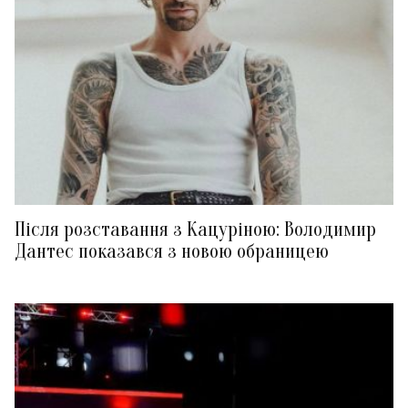
Після розставання з Кацуріною: Володимир
Дантес показався з новою обраницею