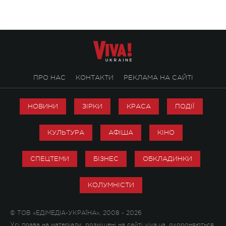
ПРО НАС
КОНТАКТИ
РЕКЛАМА НА САЙТІ
НОВИНИ
ЗІРКИ
КРАСА
ПОДІЇ
КУЛЬТУРА
АФІША
КІНО
СПЕЦТЕМИ
БІЗНЕС
ОБКЛАДИНКИ
КОЛУМНІСТИ
© ТОВ «ЕДІМЕДІА-УКРАЇНА», 2008 - 2026
Усі права на матеріали, розміщені на сайті viva.ua, охороняються