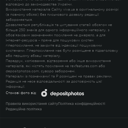
відповідно до законодавства України.
Використання матеріалів Сайту viva.ua в оригінальному розмірі
(в повному обсязі) без письмового дозволу редакції
забороняється.
Дозволяється републікація та цитування статей обсягом не
більше 250 знаків для одного інформаційного матеріалу, з
обов'язковим зазначенням посилання на джерело, а для
Інтернет-ресурсів – пряме для пошукових систем
гіперпосилання, не закрите від індексації пошуковими
системами. Гіперпосилання має бути розміщене в підзаголовку
або першому абзаці матеріалу.
Передрук, копіювання, відтворення або інше використання
матеріалів, які містять посилання на rexfeatures.com або
depositphotos.com, суворо заборонені.
Матеріали із позначками
!
та
P
розміщені на правах реклами.
Редакція не несе відповідальності за достовірність цієї
інформації.
Стокові фото від:
Правила використання сайту
Політика конфіденційності
Редакційна політика