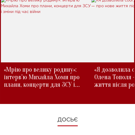
«Мрію про велику родину»:
«Я дозволила с
інтерв'ю Михайла Хоми про
Олена Тополя 
плани, концерти для ЗСУ і
життя після р
зміни під час війни
ДОСЬЄ