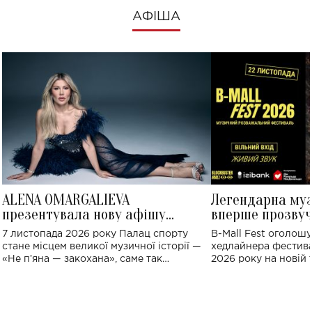
АФІША
ALENA OMARGALIEVA
Легендарна му
презентувала нову афішу
вперше прозвуч
великого концерту в Палаці
Україні: де від
7 листопада 2026 року Палац спорту
B-Mall Fest оголош
спорту
стане місцем великої музичної історії —
хедлайнера фестива
«Не пʼяна — закохана», саме так
2026 року на новій т
символічно названо майбутній концерт
stage відбудеться у
ALENA OMARGALIEVA.
ENIGMA VOICES' OR