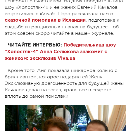
невероятно счастливой. На днях победительница
шоу «Холостяк-4» и ее жених Евгений Качалов
встретились с «Viva!». Пара рассказала нам о
, подготовке к
сказочной помолвке в Исландии
свадьбе и грандиозных планах на будущее – об
этом совсем скоро читайте в нашем журнале.
ЧИТАЙТЕ ИНТЕРВЬЮ:
Победительница шоу
"Холостяк-4" Анна Селюкова знакомит с
женихом: эксклюзив Viva.ua
Кроме того, Аня показала шикарное кольцо с
бриллиантом, которое подарил ей Женя.
Эксклюзивную драгоценность для будущей жены
Качалов делал на заказ, храня все в секрете
вплоть до самой помолвки.