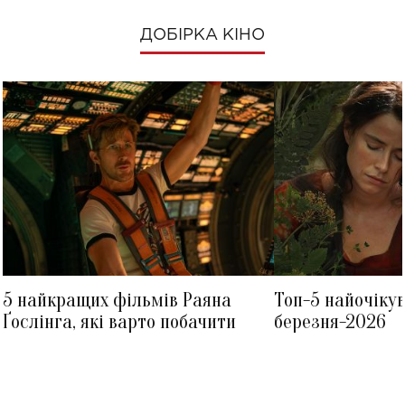
ДОБІРКА КІНО
5 найкращих фільмів Раяна
Топ-5 найочіку
Ґослінга, які варто побачити
березня-2026