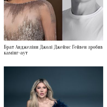
Брат Анджеліни Джолі Джеймс Гейвен зробив
камінг-аут