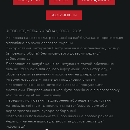
КОЛУМНІСТИ
© ТОВ «ЕДІМЕДІА-УКРАЇНА», 2008 - 2026
Усі права на матеріали, розміщені на сайті viva.ua, охороняються
відповідно до законодавства України.
Використання матеріалів Сайту viva.ua в оригінальному розмірі
(в повному обсязі) без письмового дозволу редакції
забороняється.
Дозволяється републікація та цитування статей обсягом не
більше 250 знаків для одного інформаційного матеріалу, з
обов'язковим зазначенням посилання на джерело, а для
Інтернет-ресурсів – пряме для пошукових систем
гіперпосилання, не закрите від індексації пошуковими
системами. Гіперпосилання має бути розміщене в підзаголовку
або першому абзаці матеріалу.
Передрук, копіювання, відтворення або інше використання
матеріалів, які містять посилання на rexfeatures.com або
depositphotos.com, суворо заборонені.
Матеріали із позначками
!
та
P
розміщені на правах реклами.
Редакція не несе відповідальності за достовірність цієї
інформації.