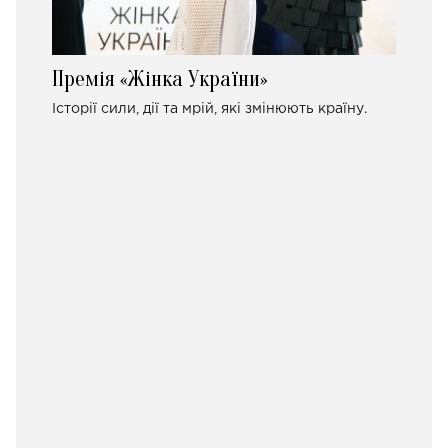
Премія «Жінка України»
Історії сили, дії та мрій, які змінюють країну.