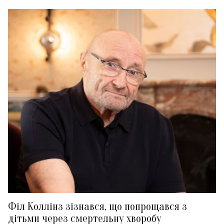
Філ Коллінз зізнався, що попрощався з
дітьми через смертельну хворобу