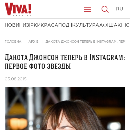
RU
НОВИНИ
ЗІРКИ
КРАСА
ПОДІЇ
КУЛЬТУРА
АФІША
КІНО
ГОЛОВНА
АРХІВ
ДАКОТА ДЖОНСОН ТЕПЕРЬ В INSTAGRAM: ПЕРВО
Дакота Джонсон теперь в Instagram:
первое фото звезды
03.08.2015