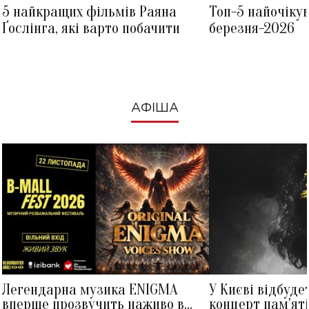
5 найкращих фільмів Раяна
Топ-5 найочіку
Ґослінга, які варто побачити
березня-2026
АФІША
Легендарна музика ENIGMA
У Києві відбуде
вперше прозвучить наживо в
концерт пам'ят