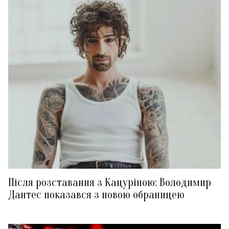
Після розставання з Кацуріною: Володимир
Дантес показався з новою обраницею