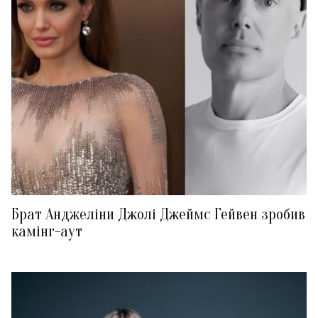
Брат Анджеліни Джолі Джеймс Гейвен зробив
камінг-аут