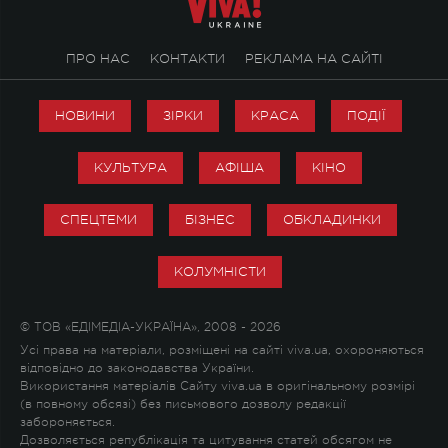
ПРО НАС
КОНТАКТИ
РЕКЛАМА НА САЙТІ
НОВИНИ
ЗІРКИ
КРАСА
ПОДІЇ
КУЛЬТУРА
АФІША
КІНО
СПЕЦТЕМИ
БІЗНЕС
ОБКЛАДИНКИ
КОЛУМНІСТИ
© ТОВ «ЕДІМЕДІА-УКРАЇНА», 2008 - 2026
Усі права на матеріали, розміщені на сайті viva.ua, охороняються
відповідно до законодавства України.
Використання матеріалів Сайту viva.ua в оригінальному розмірі
(в повному обсязі) без письмового дозволу редакції
забороняється.
Дозволяється републікація та цитування статей обсягом не