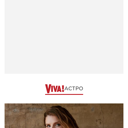
АСТРО