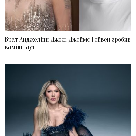
Брат Анджеліни Джолі Джеймс Гейвен зробив
камінг-аут