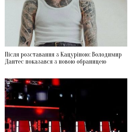
Після розставання з Кацуріною: Володимир
Дантес показався з новою обраницею