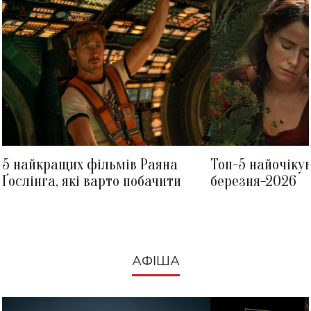
5 найкращих фільмів Раяна
Топ-5 найочіку
Ґослінга, які варто побачити
березня-2026
АФІША