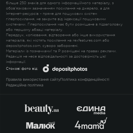
більше 250 знаків для одного інформаційного матеріалу, з
обов'язковим зазначенням посилання на джерело, а для
Інтернет-ресурсів – пряме для пошукових систем
гіперпосилання, не закрите від індексації пошуковими
системами. Гіперпосилання має бути розміщене в підзаголовку
або першому абзаці матеріалу.
Передрук, копіювання, відтворення або інше використання
матеріалів, які містять посилання на rexfeatures.com або
depositphotos.com, суворо заборонені.
Матеріали із позначками
!
та
P
розміщені на правах реклами.
Редакція не несе відповідальності за достовірність цієї
інформації.
Стокові фото від:
Правила використання сайту
Політика конфіденційності
Редакційна політика