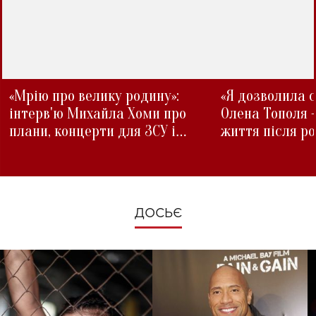
«Мрію про велику родину»:
«Я дозволила с
інтерв'ю Михайла Хоми про
Олена Тополя 
плани, концерти для ЗСУ і
життя після р
зміни під час війни
ДОСЬЄ