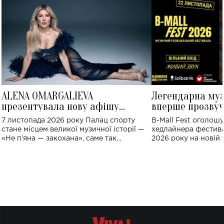
ALENA OMARGALIEVA
Легендарна му
презентувала нову афішу
вперше прозвуч
великого концерту в Палаці
Україні: де від
7 листопада 2026 року Палац спорту
B-Mall Fest оголош
спорту
стане місцем великої музичної історії —
хедлайнера фестива
«Не пʼяна — закохана», саме так
2026 року на новій т
символічно названо майбутній концерт
stage відбудеться у
ALENA OMARGALIEVA.
ENIGMA VOICES' OR