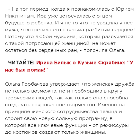
- На тот период, когда я познакомилась с Юрием
Никитиным, Ира уже встречалась с отцом
будущего ребенка. И я не то что не уводила у нее
мужа, я встретила его с весьма разбитым сердцем!
Потому что любой мужчина, который разлучается
с такой потрясающей женщиной, не может
остаться без сердечных ран, - пояснила Ольга.
ЧИТАЙТЕ:
Ирина Билык о Кузьме Скрябине: "У
нас был роман!"
Ольга Горбачева утверждает, что женская дружба
не только возможна, но и необходима в кругу
творческих людей, так как только она способна
создавать сокровенное творчество. Именно на
принципе женского сотрудничества певица и
строит свою новую сольную программу, в
которой все ключевые функции – от режиссуры
до костюмов создают только женщины.