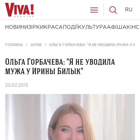
RU
НОВИНИ
ЗІРКИ
КРАСА
ПОДІЇ
КУЛЬТУРА
АФІША
КІНО
ГОЛОВНА
АРХІВ
ОЛЬГА ГОРБАЧЕВА: "Я НЕ УВОДИЛА МУЖА У ИР
Ольга Горбачева: "Я не уводила
мужа у Ирины Билык"
20.02.2015