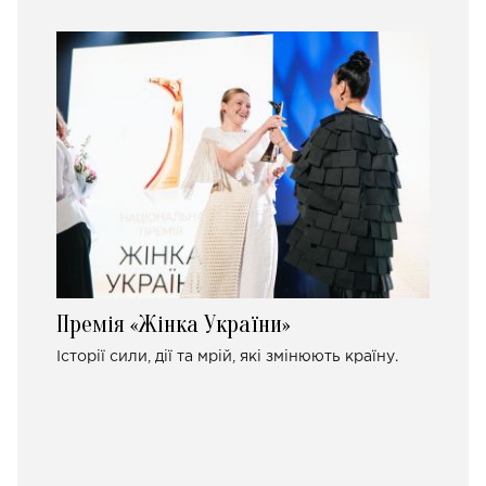
Премія «Жінка України»
Історії сили, дії та мрій, які змінюють країну.