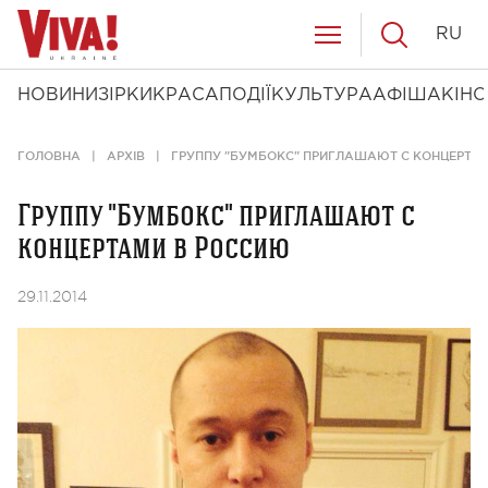
RU
НОВИНИ
ЗІРКИ
КРАСА
ПОДІЇ
КУЛЬТУРА
АФІША
КІНО
ГОЛОВНА
АРХІВ
ГРУППУ "БУМБОКС" ПРИГЛАШАЮТ С КОНЦЕРТА
Группу "Бумбокс" приглашают с
концертами в Россию
29.11.2014