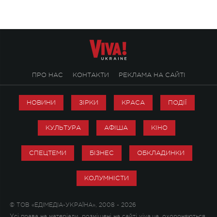
ПРО НАС
КОНТАКТИ
РЕКЛАМА НА САЙТІ
НОВИНИ
ЗІРКИ
КРАСА
ПОДІЇ
КУЛЬТУРА
АФІША
КІНО
СПЕЦТЕМИ
БІЗНЕС
ОБКЛАДИНКИ
КОЛУМНІСТИ
© ТОВ «ЕДІМЕДІА-УКРАЇНА», 2008 - 2026
Усі права на матеріали, розміщені на сайті viva.ua, охороняються