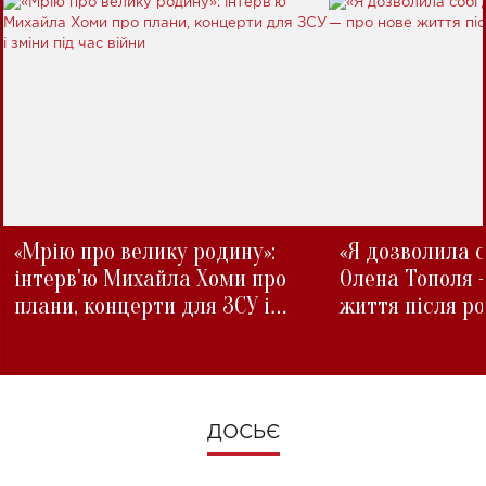
«Мрію про велику родину»:
«Я дозволила с
інтерв'ю Михайла Хоми про
Олена Тополя 
плани, концерти для ЗСУ і
життя після р
зміни під час війни
ДОСЬЄ