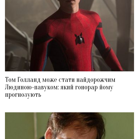
Том Голланд може стати найдорожчим
Людиною-павуком: який гонорар йому
прогнозують