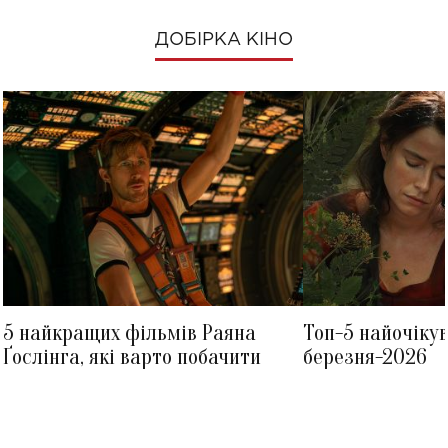
ДОБІРКА КІНО
5 найкращих фільмів Раяна
Топ-5 найочіку
Ґослінга, які варто побачити
березня-2026