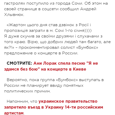
гастролях поступило из города Сочи. Об этом на
своей странице в соцсети сообщил Андрей
Хлывнюк.
«Жартом цього дня став дзвінок з Росії і
пропозиція заграти в м. Сочі 1-го січня))))
Я дуже скучив за своїми друзями і слухачами з
того краю. Вірю, що добрих людей там багато, але
як?!» – прокомментировал солист «Бумбокс»
предложение о концерте в России.
СМОТРИТЕ:
Ани Лорак спела песню "Я не
здамся без бою" на концерте в Киеве
Вероятно, пока группа «Бумбокс» выступать в
России не планирует ввиду понятных
политических причин.
Напомним, что
украинское правительство
запретило въезд в Украину 14-ти российским
.
артистам