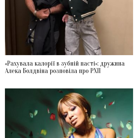
«Рахувала калорії в зубній пасті»: дружина
Алека Болдвіна розповіла про РХП