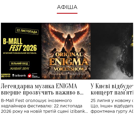
АФІША
Легендарна музика ENIGMA
У Києві відбуде
вперше прозвучить наживо в
концерт пам'ят
Україні: де відбудеться концерт
Клименка: понад
B-Mall Fest оголошує іноземного
25 липня у новому o
виконають пісн
хедлайнера фестивалю: 22 листопада
Що, Інше» відбудеть
2026 року на новій третій сцені izibank
фронтмена гурту A
stage відбудеться українська прем'єра
Клименка. Це буде 
ENIGMA VOICES' ORIGINAL LIVE SHOW.
вечір, присвячений 
творчість стала си
справжньої любові д