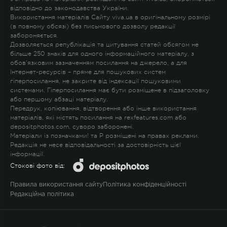
відповідно до законодавства України.
Використання матеріалів Сайту viva.ua в оригінальному розмірі
(в повному обсязі) без письмового дозволу редакції
забороняється.
Дозволяється републікація та цитування статей обсягом не
більше 250 знаків для одного інформаційного матеріалу, з
обов'язковим зазначенням посилання на джерело, а для
Інтернет-ресурсів – пряме для пошукових систем
гіперпосилання, не закрите від індексації пошуковими
системами. Гіперпосилання має бути розміщене в підзаголовку
або першому абзаці матеріалу.
Передрук, копіювання, відтворення або інше використання
матеріалів, які містять посилання на rexfeatures.com або
depositphotos.com, суворо заборонені.
Матеріали із позначками
!
та
P
розміщені на правах реклами.
Редакція не несе відповідальності за достовірність цієї
інформації.
Стокові фото від:
Правила використання сайту
Політика конфіденційності
Редакційна політика