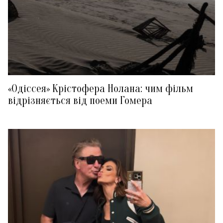
«Одіссея» Крістофера Нолана: чим фільм
відрізняється від поеми Гомера