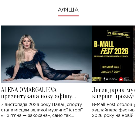
АФІША
ALENA OMARGALIEVA
Легендарна му
презентувала нову афішу
вперше прозвуч
великого концерту в Палаці
Україні: де від
7 листопада 2026 року Палац спорту
B-Mall Fest оголош
спорту
стане місцем великої музичної історії —
хедлайнера фестива
«Не пʼяна — закохана», саме так
2026 року на новій т
символічно названо майбутній концерт
stage відбудеться у
ALENA OMARGALIEVA.
ENIGMA VOICES' OR