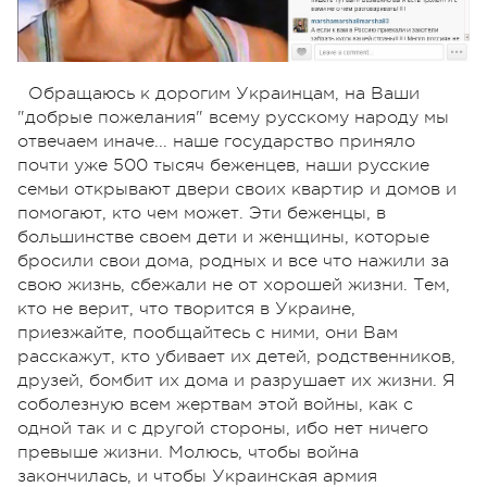
Обращаюсь к дорогим Украинцам, на Ваши
"добрые пожелания" всему русскому народу мы
отвечаем иначе... наше государство приняло
почти уже 500 тысяч беженцев, наши русские
семьи открывают двери своих квартир и домов и
помогают, кто чем может. Эти беженцы, в
большинстве своем дети и женщины, которые
бросили свои дома, родных и все что нажили за
свою жизнь, сбежали не от хорошей жизни. Тем,
кто не верит, что творится в Украине,
приезжайте, пообщайтесь с ними, они Вам
расскажут, кто убивает их детей, родственников,
друзей, бомбит их дома и разрушает их жизни. Я
соболезную всем жертвам этой войны, как с
одной так и с другой стороны, ибо нет ничего
превыше жизни. Молюсь, чтобы война
закончилась, и чтобы Украинская армия