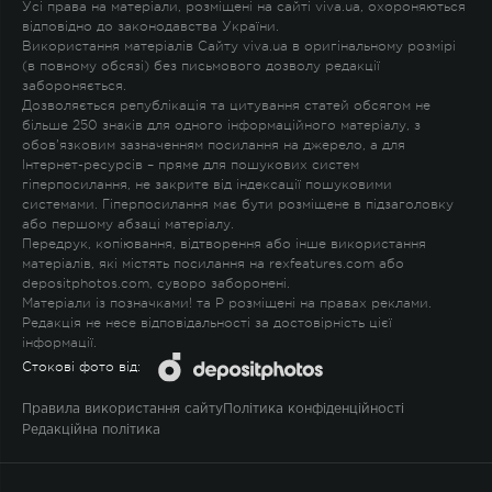
Усі права на матеріали, розміщені на сайті viva.ua, охороняються
відповідно до законодавства України.
Використання матеріалів Сайту viva.ua в оригінальному розмірі
(в повному обсязі) без письмового дозволу редакції
забороняється.
Дозволяється републікація та цитування статей обсягом не
більше 250 знаків для одного інформаційного матеріалу, з
обов'язковим зазначенням посилання на джерело, а для
Інтернет-ресурсів – пряме для пошукових систем
гіперпосилання, не закрите від індексації пошуковими
системами. Гіперпосилання має бути розміщене в підзаголовку
або першому абзаці матеріалу.
Передрук, копіювання, відтворення або інше використання
матеріалів, які містять посилання на rexfeatures.com або
depositphotos.com, суворо заборонені.
Матеріали із позначками
!
та
P
розміщені на правах реклами.
Редакція не несе відповідальності за достовірність цієї
інформації.
Стокові фото від:
Правила використання сайту
Політика конфіденційності
Редакційна політика