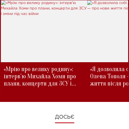
«Мрію про велику родину»:
«Я дозволила с
інтерв'ю Михайла Хоми про
Олена Тополя 
плани, концерти для ЗСУ і
життя після р
зміни під час війни
ДОСЬЄ