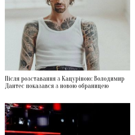
Після розставання з Кацуріною: Володимир
Дантес показався з новою обраницею