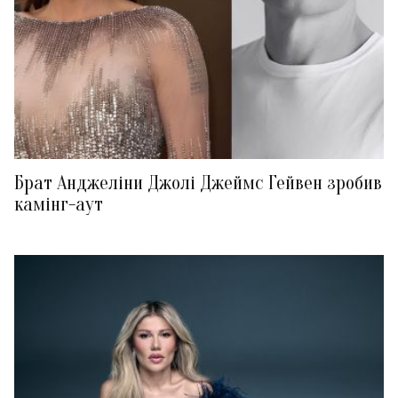
Брат Анджеліни Джолі Джеймс Гейвен зробив
камінг-аут