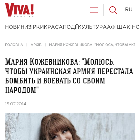
RU
НОВИНИ
ЗІРКИ
КРАСА
ПОДІЇ
КУЛЬТУРА
АФІША
КІНО
ГОЛОВНА
АРХІВ
МАРИЯ КОЖЕВНИКОВА: "МОЛЮСЬ, ЧТОБЫ УКРА
Мария Кожевникова: "Молюсь,
чтобы украинская армия перестала
бомбить и воевать со своим
народом"
15.07.2014