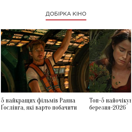
ДОБІРКА КІНО
5 найкращих фільмів Раяна
Топ-5 найочіку
Ґослінга, які варто побачити
березня-2026