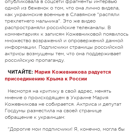
опубликовала в соцсети фрагменты интервью
одной из беженок о том, что она лично видела,
как украинские военные в Славянске "распяли
трехлетнего мальчика". Это же видео
распространяли российские телеканалы. В
комментариях к записям Кожевниковой появилось
множество возражений и опровержений данной
информации. Подписчики страницы российской
актрисы возмущены тем, что она поддерживает
российскую пропаганду.
ЧИТАЙТЕ:
Мария Кожевникова радуется
присоединению Крыма к России
Несмотря на критику в свой адрес, менять
мнение о происходящем в Украине Мария
Кожевникова не собирается. Актриса и депутат
Госдумы разместила на своей странице
обращение к украинцам:
"Дорогие мои подписчики! Я, конечно, могла бы