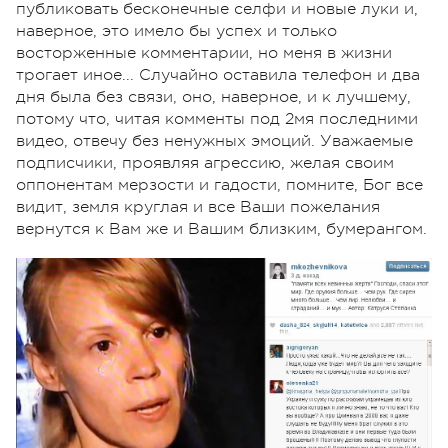
публиковать бесконечные селфи и новые луки и,
наверное, это имело бы успех и только
восторженные комментарии, но меня в жизни
трогает иное... Случайно оставила телефон и два
дня была без связи, оно, наверное, и к лучшему,
потому что, читая комменты под 2мя последними
видео, отвечу без ненужных эмоций. Уважаемые
подписчики, проявляя агрессию, желая своим
оппонентам мерзости и гадости, помните, Бог все
видит, земля круглая и все Ваши пожелания
вернутся к Вам же и Вашим близким, бумерангом.