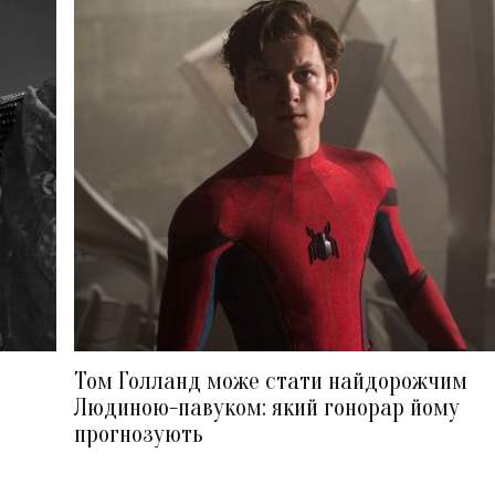
Том Голланд може стати найдорожчим
Людиною-павуком: який гонорар йому
прогнозують