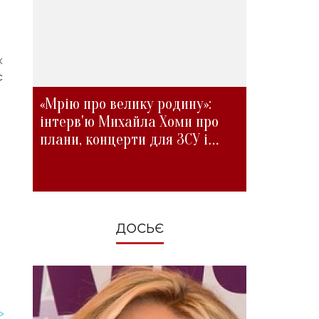
х
с
«Мрію про велику родину»:
інтерв'ю Михайла Хоми про
плани, концерти для ЗСУ і
зміни під час війни
ДОСЬЄ