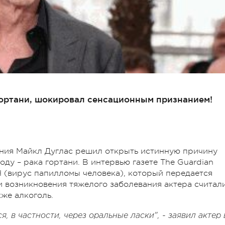
гортани, шокировал сенсационным признанием!
ения Майкл Дуглас решил открыть истинную причину
оду – рака гортани. В интервью газете The Guardian
Ч (вирус папилломы человека), который передается
и возникновения тяжелого заболевания актера считал
кже алкоголь.
, в частности, через оральные ласки", - заявил актер 