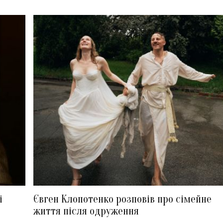
і
Євген Клопотенко розповів про сімейне
життя після одруження