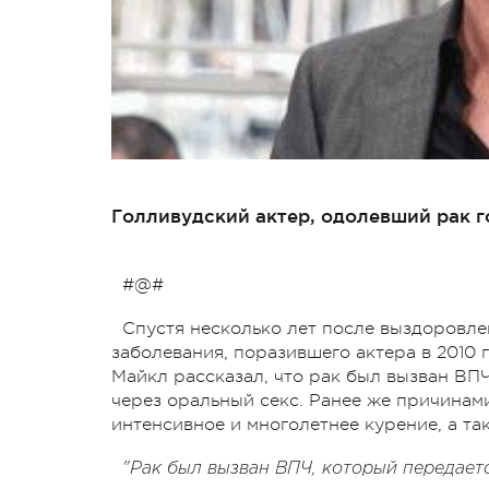
Голливудский актер, одолевший рак 
#@#
Спустя несколько лет после выздоровл
заболевания, поразившего актера в 2010 г
Майкл рассказал, что рак был вызван ВП
через оральный секс. Ранее же причинам
интенсивное и многолетнее курение, а та
"Рак был вызван ВПЧ, который передается