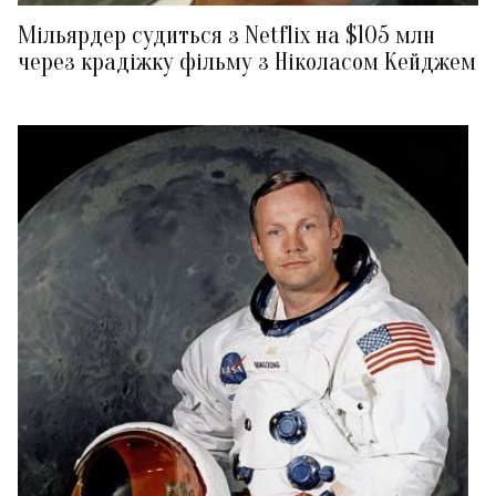
Мільярдер судиться з Netflix на $105 млн
через крадіжку фільму з Ніколасом Кейджем