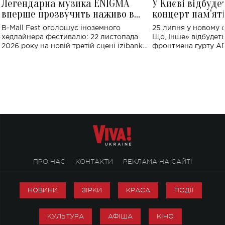
Легендарна музика ENIGMA
У Києві відбуде
вперше прозвучить наживо в
концерт пам'ят
Україні: де відбудеться концерт
Клименка: понад
B-Mall Fest оголошує іноземного
25 липня у новому o
виконають пісн
хедлайнера фестивалю: 22 листопада
Що, Інше» відбудеть
2026 року на новій третій сцені izibank
фронтмена гурту A
stage відбудеться українська прем'єра
Клименка. Це буде 
ENIGMA VOICES' ORIGINAL LIVE SHOW.
вечір, присвячений 
творчість стала си
справжньої любові д
ПРО НАС
КОНТАКТИ
РЕКЛАМА НА САЙТІ
НОВИНИ
ЗІРКИ
КРАСА
ПОДІЇ
КУЛЬТУРА
АФІША
КІНО