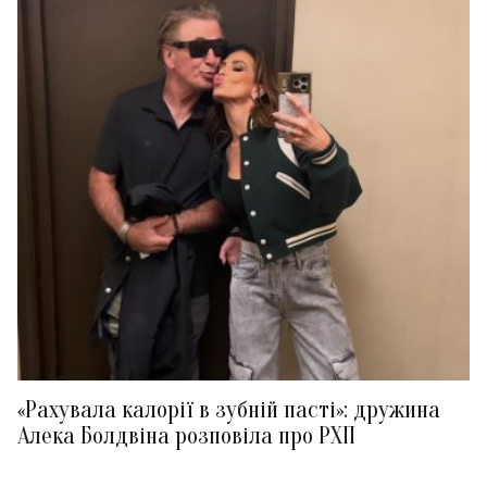
«Рахувала калорії в зубній пасті»: дружина
Алека Болдвіна розповіла про РХП