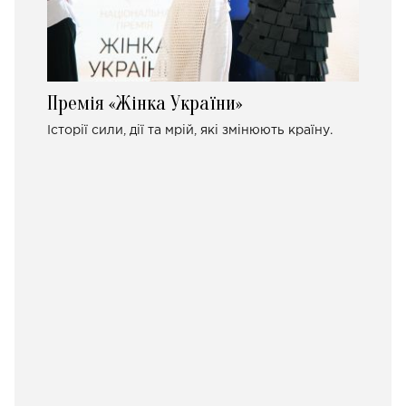
Премія «Жінка України»
Історії сили, дії та мрій, які змінюють країну.