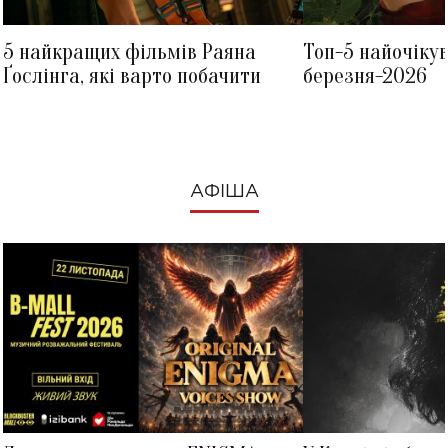
5 найкращих фільмів Раяна
Топ-5 найочіку
Ґослінга, які варто побачити
березня-2026
АФІША