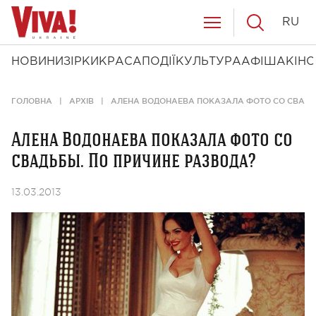
RU
НОВИНИ
ЗІРКИ
КРАСА
ПОДІЇ
КУЛЬТУРА
АФІША
КІНО
ГОЛОВНА
АРХІВ
АЛЕНА ВОДОНАЕВА ПОКАЗАЛА ФОТО СО СВАДЬБ
Алена Водонаева показала фото со
свадьбы. По причине развода?
13.03.2013