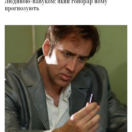
Людиною-павуком: який гонорар йому
прогнозують