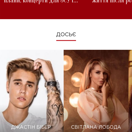
плани, концерти для ЗСУ і
життя після р
зміни під час війни
ДОСЬЄ
ДЖАСТІН БІБЕР
СВІТЛАНА ЛОБОДА