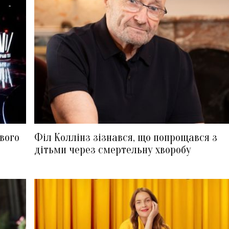
вого
Філ Коллінз зізнався, що попрощався з
дітьми через смертельну хворобу