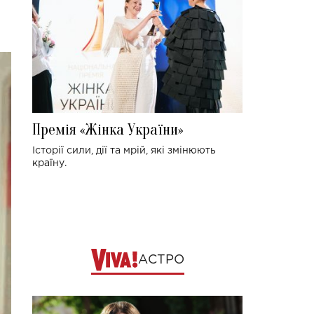
Премія «Жінка України»
Історії сили, дії та мрій, які змінюють
країну.
АСТРО