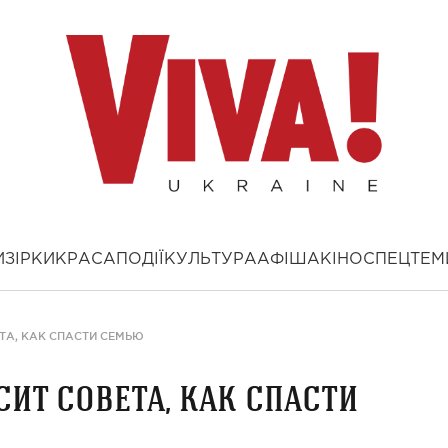
И
ЗІРКИ
КРАСА
ПОДІЇ
КУЛЬТУРА
АФІША
КІНО
СПЕЦТЕМ
ТА, КАК СПАСТИ СЕМЬЮ
ит совета, как спасти