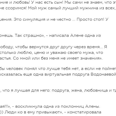
ние и любовь! У нас есть сын! Мы сами не знаем, что э
 не ссоримся! Мой муж самый лучший мужчина из всех,
ния. Это симуляция и не честно ... Просто стоп! У
ернешь. Так страшно», - написала Алене одна из
ободу, чтобы вернутся друг другу через время... Я
только люблю, ценю и уважаю своего мужа, что
астья. Со мной или без меня не имеет значения».
ы человек понял что лучше тебя нет, а если не поймет
 высказалась еще одна виртуальная подруга Водонаевой
ю, что я лучшая для него: подруга, жена, любовница и т
я!!!», - воскликнула одна из поклонниц Алены.
))) Люди ко в ему привыкают», - констатировала