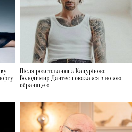
ову
Після розставання з Кацуріною:
порту
Володимир Дантес показався з новою
обраницею