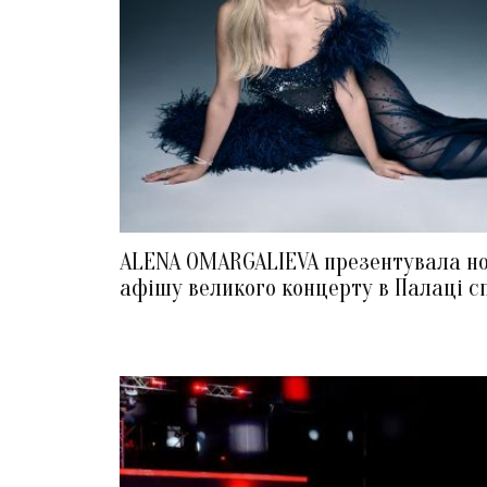
ALENA OMARGALIEVA презентувала н
афішу великого концерту в Палаці с