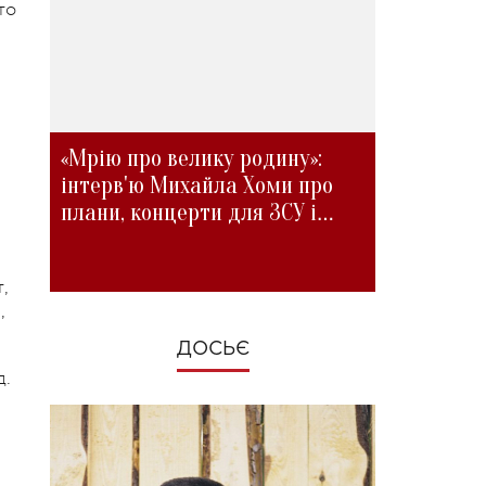
то
«Мрію про велику родину»:
інтерв'ю Михайла Хоми про
плани, концерти для ЗСУ і
зміни під час війни
,
,
ДОСЬЄ
д.