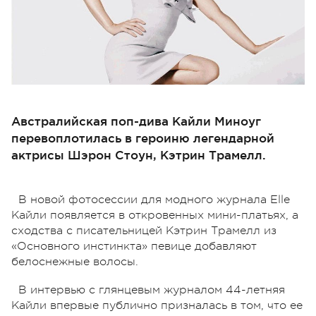
Австралийская поп-дива Кайли Миноуг
перевоплотилась в героиню легендарной
актрисы Шэрон Стоун, Кэтрин Трамелл.
В новой фотосессии для модного журнала Elle
Кайли появляется в откровенных мини-платьях, а
сходства с писательницей Кэтрин Трамелл из
«Основного инстинкта» певице добавляют
белоснежные волосы.
В интервью с глянцевым журналом 44-летняя
Кайли впервые публично призналась в том, что ее