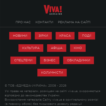
ПРО НАС
КОНТАКТИ
РЕКЛАМА НА САЙТІ
НОВИНИ
ЗІРКИ
КРАСА
ПОДІЇ
КУЛЬТУРА
АФІША
КІНО
СПЕЦТЕМИ
БІЗНЕС
ОБКЛАДИНКИ
КОЛУМНІСТИ
© ТОВ «ЕДІМЕДІА-УКРАЇНА», 2008 - 2026
Усі права на матеріали, розміщені на сайті viva.ua, охороняються
відповідно до законодавства України.
Використання матеріалів Сайту viva.ua в оригінальному розмірі
(в повному обсязі) без письмового дозволу редакції