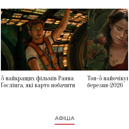
5 найкращих фільмів Раяна
Топ-5 найочіку
Ґослінга, які варто побачити
березня-2026
АФІША