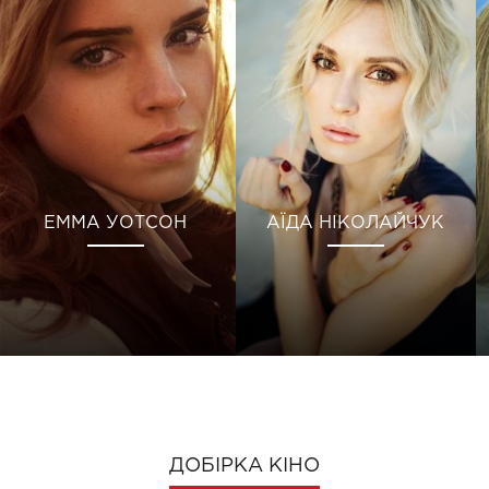
ЕММА УОТСОН
АЇДА НІКОЛАЙЧУК
ДОБІРКА КІНО