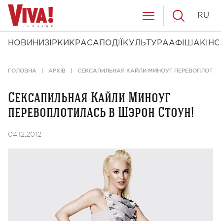
RU
НОВИНИ
ЗІРКИ
КРАСА
ПОДІЇ
КУЛЬТУРА
АФІША
КІНО
ГОЛОВНА
АРХІВ
СЕКСАПИЛЬНАЯ КАЙЛИ МИНОУГ ПЕРЕВОПЛОТИЛ
Сексапильная Кайли Миноуг
перевоплотилась в Шэрон Стоун!
04.12.2012