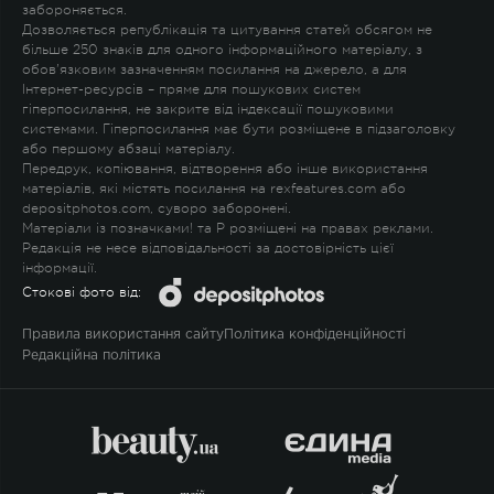
забороняється.
Дозволяється републікація та цитування статей обсягом не
більше 250 знаків для одного інформаційного матеріалу, з
обов'язковим зазначенням посилання на джерело, а для
Інтернет-ресурсів – пряме для пошукових систем
гіперпосилання, не закрите від індексації пошуковими
системами. Гіперпосилання має бути розміщене в підзаголовку
або першому абзаці матеріалу.
Передрук, копіювання, відтворення або інше використання
матеріалів, які містять посилання на rexfeatures.com або
depositphotos.com, суворо заборонені.
Матеріали із позначками
!
та
P
розміщені на правах реклами.
Редакція не несе відповідальності за достовірність цієї
інформації.
Стокові фото від:
Правила використання сайту
Політика конфіденційності
Редакційна політика