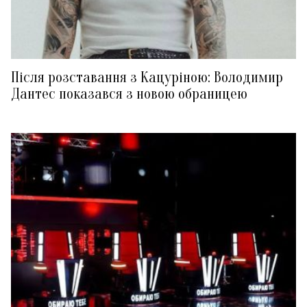
Після розставання з Кацуріною: Володимир
Дантес показався з новою обраницею