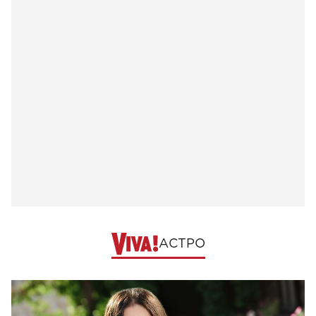
АСТРО