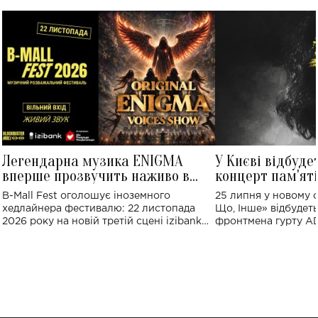
Легендарна музика ENIGMA
У Києві відбуде
вперше прозвучить наживо в
концерт пам'ят
Україні: де відбудеться концерт
Клименка: понад
B-Mall Fest оголошує іноземного
25 липня у новому o
виконають пісн
хедлайнера фестивалю: 22 листопада
Що, Інше» відбудеть
2026 року на новій третій сцені izibank
фронтмена гурту A
stage відбудеться українська прем'єра
Клименка. Це буде 
ENIGMA VOICES' ORIGINAL LIVE SHOW.
вечір, присвячений 
творчість стала си
справжньої любові д