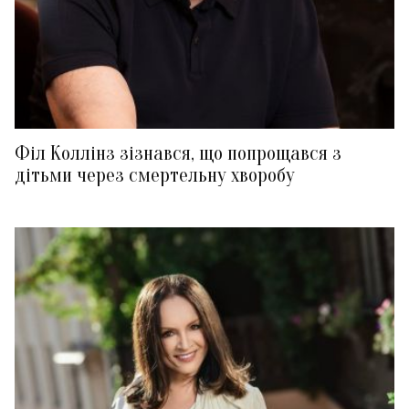
Філ Коллінз зізнався, що попрощався з
дітьми через смертельну хворобу