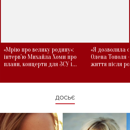
«Мрію про велику родину»:
«Я дозволила с
інтерв'ю Михайла Хоми про
Олена Тополя 
плани, концерти для ЗСУ і
життя після р
зміни під час війни
ДОСЬЄ