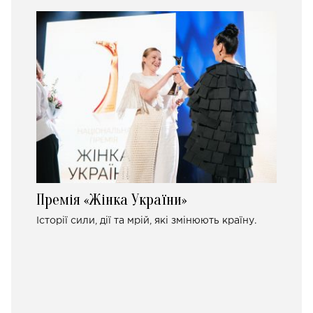
Премія «Жінка України»
Історії сили, дії та мрій, які змінюють країну.