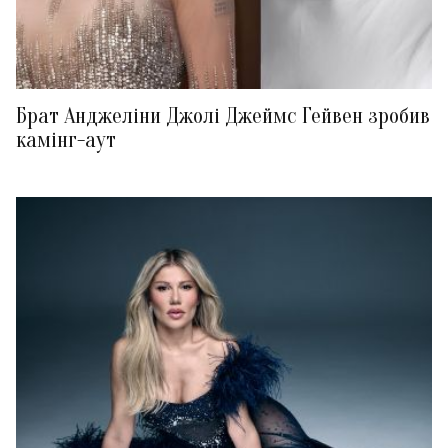
Брат Анджеліни Джолі Джеймс Гейвен зробив
камінг-аут