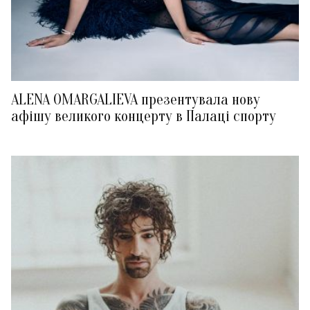
ALENA OMARGALIEVA презентувала нову
афішу великого концерту в Палаці спорту