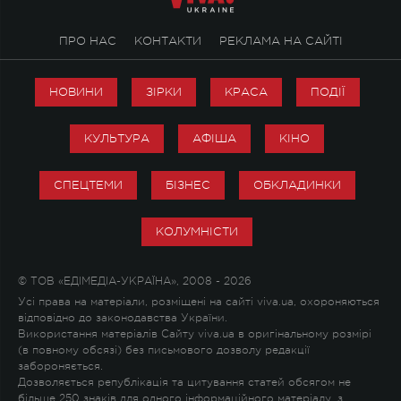
ПРО НАС
КОНТАКТИ
РЕКЛАМА НА САЙТІ
НОВИНИ
ЗІРКИ
КРАСА
ПОДІЇ
КУЛЬТУРА
АФІША
КІНО
СПЕЦТЕМИ
БІЗНЕС
ОБКЛАДИНКИ
КОЛУМНІСТИ
© ТОВ «ЕДІМЕДІА-УКРАЇНА», 2008 - 2026
Усі права на матеріали, розміщені на сайті viva.ua, охороняються
відповідно до законодавства України.
Використання матеріалів Сайту viva.ua в оригінальному розмірі
(в повному обсязі) без письмового дозволу редакції
забороняється.
Дозволяється републікація та цитування статей обсягом не
більше 250 знаків для одного інформаційного матеріалу, з