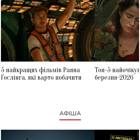
5 найкращих фільмів Раяна
Топ-5 найочіку
Ґослінга, які варто побачити
березня-2026
АФІША