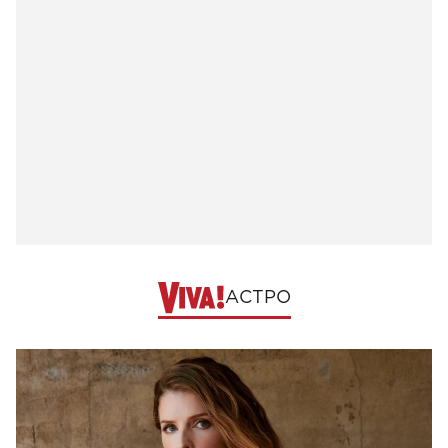
АСТРО