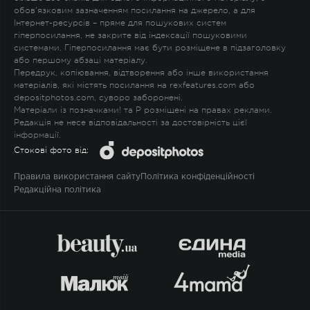
обов'язковим зазначенням посилання на джерело, а для
Інтернет-ресурсів – пряме для пошукових систем
гіперпосилання, не закрите від індексації пошуковими
системами. Гіперпосилання має бути розміщене в підзаголовку
або першому абзаці матеріалу.
Передрук, копіювання, відтворення або інше використання
матеріалів, які містять посилання на rexfeatures.com або
depositphotos.com, суворо заборонені.
Матеріали із позначками
!
та
P
розміщені на правах реклами.
Редакція не несе відповідальності за достовірність цієї
інформації.
Стокові фото від:
Правила використання сайту
Політика конфіденційності
Редакційна політика