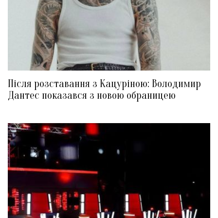
Після розставання з Кацуріною: Володимир
Дантес показався з новою обраницею