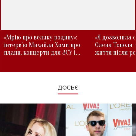
«Мрію про велику родину»:
«Я дозволила с
інтерв'ю Михайла Хоми про
Олена Тополя 
плани, концерти для ЗСУ і
життя після р
зміни під час війни
ДОСЬЄ