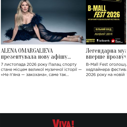
ALENA OMARGALIEVA
Легендарна му
презентувала нову афішу
вперше прозвуч
великого концерту в Палаці
Україні: де від
7 листопада 2026 року Палац спорту
B-Mall Fest оголош
спорту
стане місцем великої музичної історії —
хедлайнера фестива
«Не пʼяна — закохана», саме так
2026 року на новій т
символічно названо майбутній концерт
stage відбудеться у
ALENA OMARGALIEVA.
ENIGMA VOICES' OR