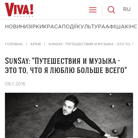
RU
НОВИНИ
ЗІРКИ
КРАСА
ПОДІЇ
КУЛЬТУРА
АФІША
КІНО
ГОЛОВНА
АРХІВ
SUNSAY: "ПУТЕШЕСТВИЯ И МУЗЫКА - ЭТО ТО, Ч
SunSay: "Путешествия и музыка -
это то, что я люблю больше всего"
08.11.2016