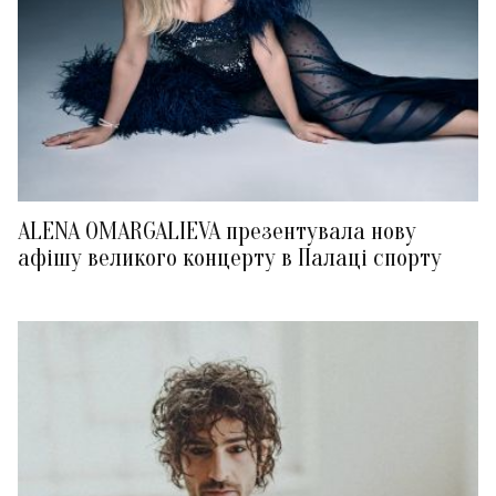
ALENA OMARGALIEVA презентувала нову
афішу великого концерту в Палаці спорту