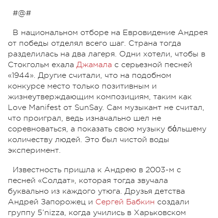
#@#
В национальном отборе на Евровидение Андрея
от победы отделял всего шаг. Страна тогда
разделилась на два лагеря. Одни хотели, чтобы в
Стокгольм ехала
Джамала
с серьезной песней
«1944». Другие считали, что на подобном
конкурсе место только позитивным и
жизнеутверждающим композициям, таким как
Love Manifest от SunSay. Сам музыкант не считал,
что проиграл, ведь изначально шел не
соревноваться, а показать свою музыку бόльшему
количеству людей. Это был чистой воды
эксперимент.
Известность пришла к Андрею в 2003-м с
песней «Солдат», которая тогда звучала
буквально из каждого утюга. Друзья детства
Андрей Запорожец и
Сергей Бабкин
создали
группу 5’nizza, когда учились в Харьковском