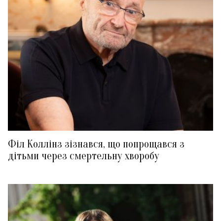
Філ Коллінз зізнався, що попрощався з
дітьми через смертельну хворобу