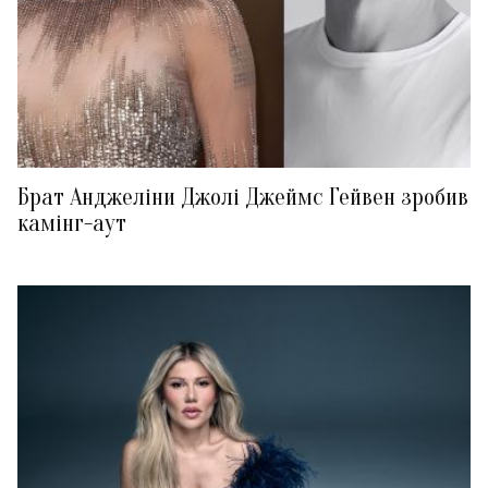
Брат Анджеліни Джолі Джеймс Гейвен зробив
камінг-аут