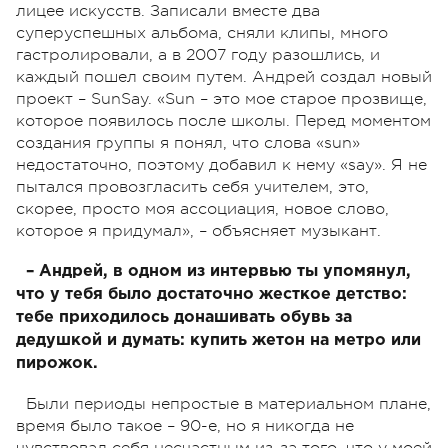
лицее искусств. Записали вместе два
суперуспешных альбома, сняли клипы, много
гастролировали, а в 2007 году разошлись, и
каждый пошел своим путем. Андрей создал новый
проект – SunSay. «Sun – это мое старое прозвище,
которое появилось после школы. Перед моментом
создания группы я понял, что слова «sun»
недостаточно, поэтому добавил к нему «say». Я не
пытался провозгласить себя учителем, это,
скорее, просто моя ассоциация, новое слово,
которое я придумал», – объясняет музыкант.
– Андрей, в одном из интервью ты упомянул,
что у тебя было достаточно жесткое детство:
тебе приходилось донашивать обувь за
дедушкой и думать: купить жетон на метро или
пирожок.
Были периоды непростые в материальном плане,
время было такое – 90-е, но я никогда не
чувствовал себя несчастным из-за того, что у моей