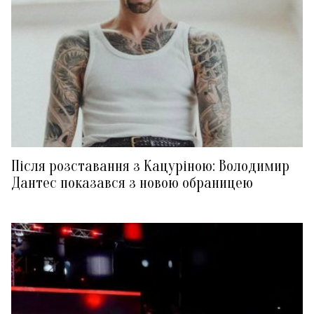
Після розставання з Кацуріною: Володимир
Дантес показався з новою обраницею