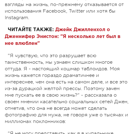
взгляды на жизнь, по-прежнему отказывается от
использования Facebook, Twitter или хотя бы
Instagram.
ЧИТАЙТЕ ТАКЖЕ:
Джейк Джилленхол о
Дженнифер Энистон: "Я несколько лет был в
нее влюблен"
"Я чувствую, что это разрушает всю
таинственность, мы узнаем слишком многое
оттуда. Я - настоящий кошмар таблоидов. Моя
жизнь кажется гораздо драматичнее и
интереснее, чем она есть на самом деле, и все это
из-за дурацкой желтой прессы. Поэтому зачем
мне пускать ее в свою жизнь?" - рассказала о
своем мнении касательно социальных сетей Джен,
отметив, что она не всегда может сделать
фотографию для мужа, не говоря уже о тысячах и
миллионах поклонников:
"Я не могу представить, как я в купальнике