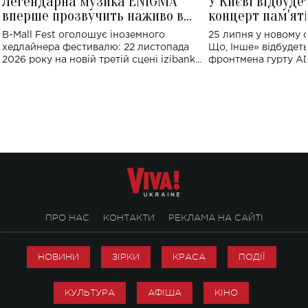
Легендарна музика ENIGMA
У Києві відбуде
вперше прозвучить наживо в
концерт пам'ят
Україні: де відбудеться концерт
Клименка: понад
B-Mall Fest оголошує іноземного
25 липня у новому o
виконають пісн
хедлайнера фестивалю: 22 листопада
Що, Інше» відбудеть
2026 року на новій третій сцені izibank
фронтмена гурту A
stage відбудеться українська прем'єра
Клименка. Це буде 
ENIGMA VOICES' ORIGINAL LIVE SHOW.
вечір, присвячений 
творчість стала си
справжньої любові д
ПРО НАС
КОНТАКТИ
РЕКЛАМА НА САЙТІ
НОВИНИ
ЗІРКИ
КРАСА
ПОДІЇ
КУЛЬТУРА
АФІША
КІНО