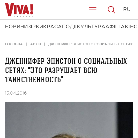
RU
НОВИНИ
ЗІРКИ
КРАСА
ПОДІЇ
КУЛЬТУРА
АФІША
КІНО
ГОЛОВНА
АРХІВ
ДЖЕННИФЕР ЭНИСТОН О СОЦИАЛЬНЫХ СЕТЯХ: "
Дженнифер Энистон о социальных
сетях: "Это разрушает всю
таинственность"
13.04.2016