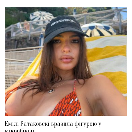
Емілі Ратаковскі вразила фігурою у
мікробікіні