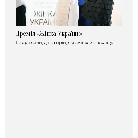
Премія «Жінка України»
Історії сили, дії та мрій, які змінюють країну.