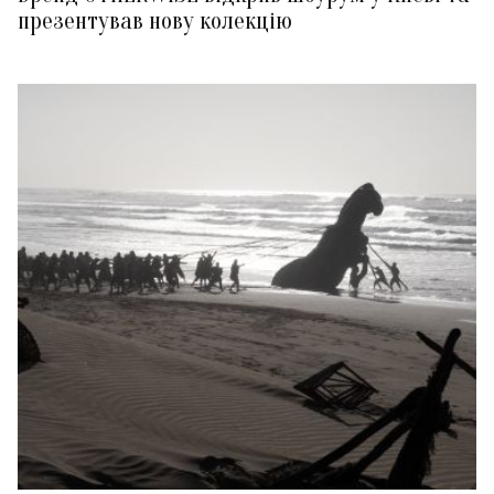
презентував нову колекцію