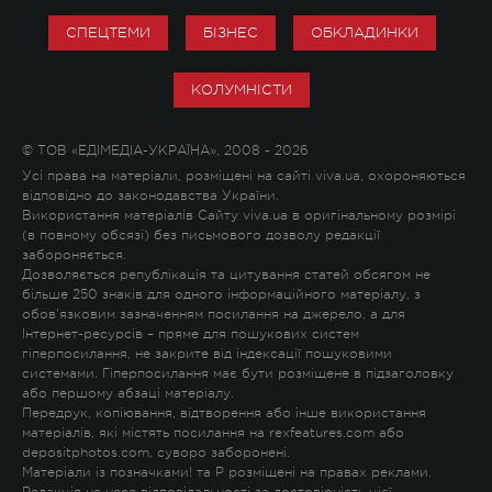
СПЕЦТЕМИ
БІЗНЕС
ОБКЛАДИНКИ
КОЛУМНІСТИ
© ТОВ «ЕДІМЕДІА-УКРАЇНА», 2008 - 2026
Усі права на матеріали, розміщені на сайті viva.ua, охороняються
відповідно до законодавства України.
Використання матеріалів Сайту viva.ua в оригінальному розмірі
(в повному обсязі) без письмового дозволу редакції
забороняється.
Дозволяється републікація та цитування статей обсягом не
більше 250 знаків для одного інформаційного матеріалу, з
обов'язковим зазначенням посилання на джерело, а для
Інтернет-ресурсів – пряме для пошукових систем
гіперпосилання, не закрите від індексації пошуковими
системами. Гіперпосилання має бути розміщене в підзаголовку
або першому абзаці матеріалу.
Передрук, копіювання, відтворення або інше використання
матеріалів, які містять посилання на rexfeatures.com або
depositphotos.com, суворо заборонені.
Матеріали із позначками
!
та
P
розміщені на правах реклами.