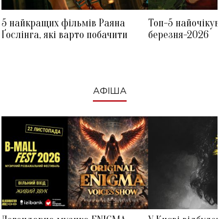
5 найкращих фільмів Раяна
Топ-5 найочіку
Ґослінга, які варто побачити
березня-2026
АФІША