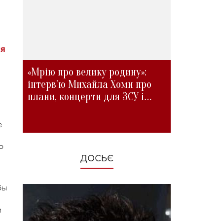
ия
«Мрію про велику родину»:
інтерв'ю Михайла Хоми про
плани, концерти для ЗСУ і
зміни під час війни
е
о
ДОСЬЄ
бы
м