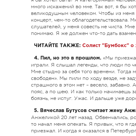
много искажений во мне. Так вот, я бы х
великодушным человеком. Чтобы из меня 
концерт, чем-то облагодетельствовала. М
слушателей, у меня совесть не чиста. Мне
понимаю. Я же должен что-то дать взамен
ЧИТАЙТЕ ТАКЖЕ:
Солист "Бумбокс" о 
«Мы приезжал
4. Пил, но это в прошлом.
играли. Я слышал легенды, что люди по че
Мне стыдно за себя того времени. Тогда 
свободен». Мы пили по ходу везде, не зад
страшного в этом нет – весело, забавно. 
пояс, а по шею. И как только начинаешь з
боязнь, не испуг. Ужас. И дальше уже дор
5. Вячеслав Бутусов считает жену Ан
Анжеликой 20 лет назад. Обвенчались, ро
то начал меня опекать. Я привык, что я г
приезжал. И когда я оказался в Петербург