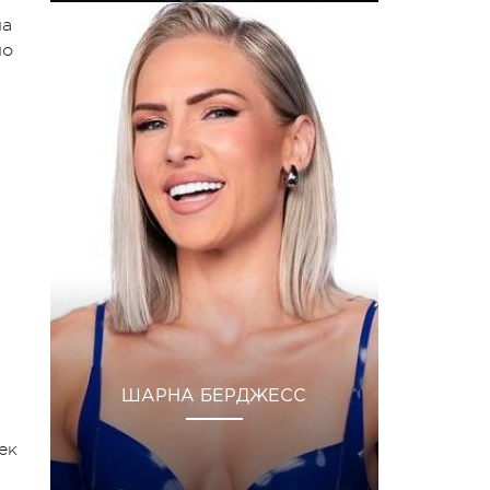
на
но
ШАРНА БЕРДЖЕСС
ек