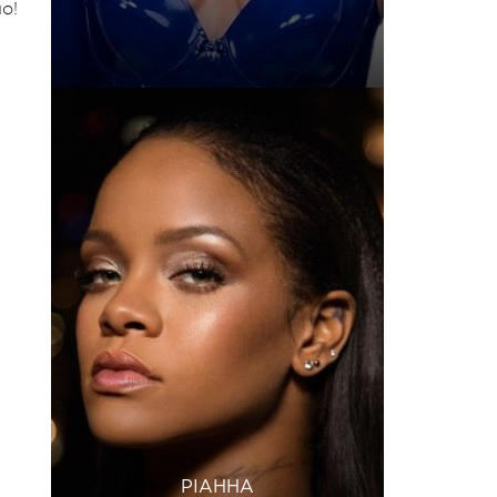
о!
РІАННА