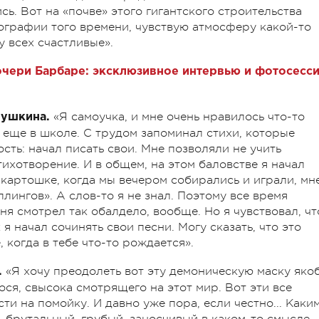
сь. Вот на «почве» этого гигантского строительства
ографии того времени, чувствую атмосферу какой-то
у всех счастливые».
очери Барбаре: эксклюзивное интервью и фотосесс
«Я самоучка, и мне очень нравилось что-то
 Пушкина.
я еще в школе. С трудом запоминал стихи, которые
сть: начал писать свои. Мне позволяли не учить
тихотворение. И в общем, на этом баловстве я начал
а картошке, когда мы вечером собирались и играли, мн
лингов». А слов-то я не знал. Поэтому все время
ня смотрел так обалдело, вообще. Но я чувствовал, чт
 я начал сочинять свои песни. Могу сказать, что это
 когда в тебе что-то рождается».
«Я хочу преодолеть вот эту демоническую маску яко
.
ся, свысока смотрящего на этот мир. Вот эти все
сти на помойку. И давно уже пора, если честно... Каки
, брутальный, грубый, заносчивый в каком-то смысле,