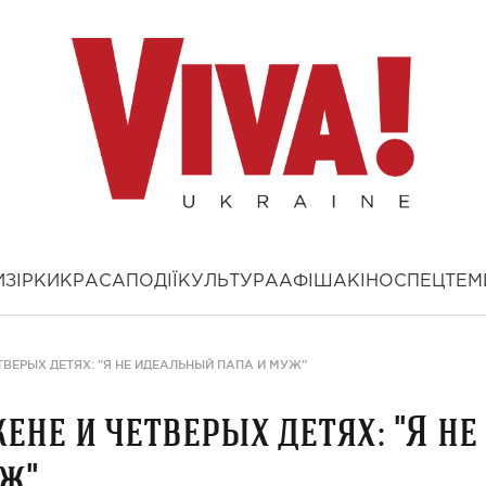
И
ЗІРКИ
КРАСА
ПОДІЇ
КУЛЬТУРА
АФІША
КІНО
СПЕЦТЕМ
ТВЕРЫХ ДЕТЯХ: "Я НЕ ИДЕАЛЬНЫЙ ПАПА И МУЖ"
ене и четверых детях: "Я не
ж"