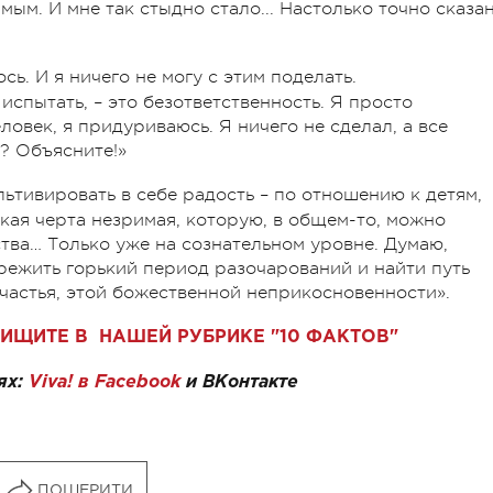
ым. И мне так стыдно стало... Настолько точно сказан
сь. И я ничего не могу с этим поделать.
 испытать, – это безответственность. Я просто
еловек, я придуриваюсь. Я ничего не сделал, а все
л? Объясните!»
ьтивировать в себе радость – по отношению к детям,
акая черта незримая, которую, в общем-то, можно
ства… Только уже на сознательном уровне. Думаю,
ережить горький период разочарований и найти путь
счастья, этой божественной неприкосновенности».
ИЩИТЕ В НАШЕЙ РУБРИКЕ "10 ФАКТОВ"
ях:
Viva! в Facebook
и
ВКонтакте
ПОШЕРИТИ