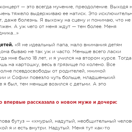
концерт — это всегда мучение, преодоление. Выходя 
очень тяжело выдерживаю ее натиск. Это исключитель
, даже болезнь. Я выхожу на сцену и понимаю, что не
олжен. А уж чего от меня ждут — тем более. Меня
здника…»
«Я не идеальный папа, мало внимания детям
етей.
дома бываю не так уж и часто. Меньше всего ласки
да мне было 18 лет, и я учился на втором курсе. Тогда
ешь на картошку, весь в грязище по колено. Все
волне псевдосвободы от родителей, мнимой
ии и Софии повезло чуть больше, младшенький
 я был, тем меньше возился с детьми. А это
о впервые рассказала о новом муже и дочери:
лова бутуз — «хмурый, надутый, необщительный челов
кой я и есть внутри. Надутый. Меня тут как-то