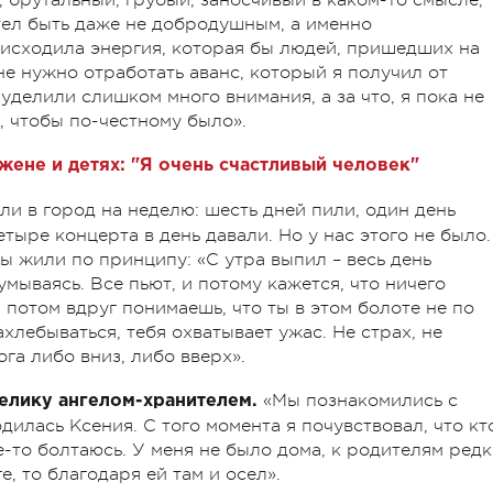
отел быть даже не добродушным, а именно
исходила энергия, которая бы людей, пришедших на
не нужно отработать аванс, который я получил от
 уделили слишком много внимания, а за что, я пока не
, чтобы по-честному было».
жене и детях: "Я очень счастливый человек"
и в город на неделю: шесть дней пили, один день
тыре концерта в день давали. Но у нас этого не было.
мы жили по принципу: «С утра выпил – весь день
умываясь. Все пьют, и потому кажется, что ничего
А потом вдруг понимаешь, что ты в этом болоте не по
ахлебываться, тебя охватывает ужас. Не страх, не
ога либо вниз, либо вверх».
«Мы познакомились с
желику ангелом-хранителем.
дилась Ксения. С того момента я почувствовал, что кт
де-то болтаюсь. У меня не было дома, к родителям ред
е, то благодаря ей там и осел».