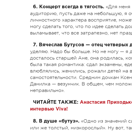
«Для меня 
6. Концерт всегда в тягость.
аудиторию, пусть даже на небольшую, я 
личностного характера восприятие, может
могу сделать того, что по идее сделать д
выламывает, что все затрапезно, нет пра
7. Вячеслав Бутусов — отец четверых д
уделяю. Надо бы больше. Но не могу — я 
досталось старшей Ане, она родилась, ког
была такая романтика: сдал экзамены, ед
влюблялись, женились, рожали детей на 
самостоятельности. Средним дочкам Ксен
Данилка — везунчик. В общем, чем моложе
неправильно».
ЧИТАЙТЕ ТАКЖЕ:
Анастасия Приходьк
интервью Viva!
«Одно из значений с
8. В душе «бутуз».
или же толстый, низкорослый». Ну вот, та