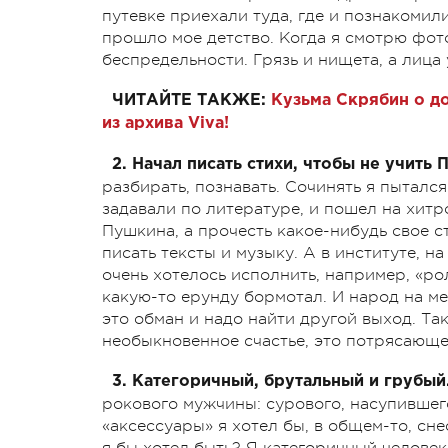
путевке приехали туда, где и познакомили
прошло мое детство. Когда я смотрю фот
беспредельности. Грязь и нищета, а лица 
ЧИТАЙТЕ ТАКЖЕ:
Кузьма Скрябин о д
из архива Viva!
2. Начал писать стихи, чтобы не учить
разбирать, познавать. Сочинять я пыталс
задавали по литературе, и пошел на хитро
Пушкина, а прочесть какое-нибудь свое с
писать тексты и музыку. А в институте, н
очень хотелось исполнить, например, «рол
какую-то ерунду бормотал. И народ на ме
это обман и надо найти другой выход. Так
необыкновенное счастье, это потрясающе,
3. Категоричный, брутальный и грубый
рокового мужчины: сурового, насупившего
«аксессуары» я хотел бы, в общем-то, сне
я бы хотел быть? Я категоричный человек