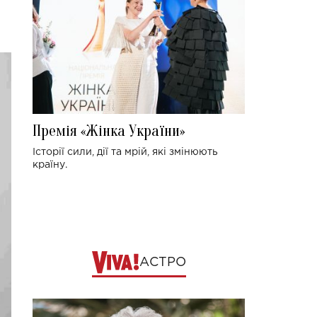
Премія «Жінка України»
Історії сили, дії та мрій, які змінюють
країну.
АСТРО