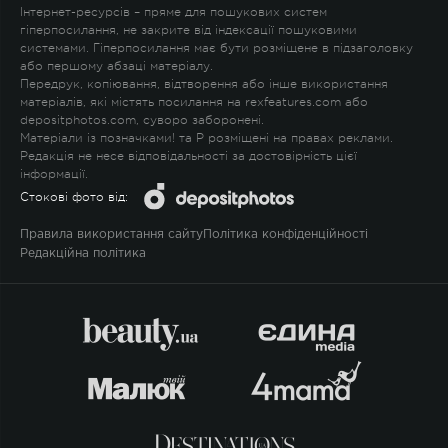
Інтернет-ресурсів – пряме для пошукових систем
гіперпосилання, не закрите від індексації пошуковими
системами. Гіперпосилання має бути розміщене в підзаголовку
або першому абзаці матеріалу.
Передрук, копіювання, відтворення або інше використання
матеріалів, які містять посилання на rexfeatures.com або
depositphotos.com, суворо заборонені.
Матеріали із позначками
!
та
P
розміщені на правах реклами.
Редакція не несе відповідальності за достовірність цієї
інформації.
Стокові фото від:
Правила використання сайту
Політика конфіденційності
Редакційна політика