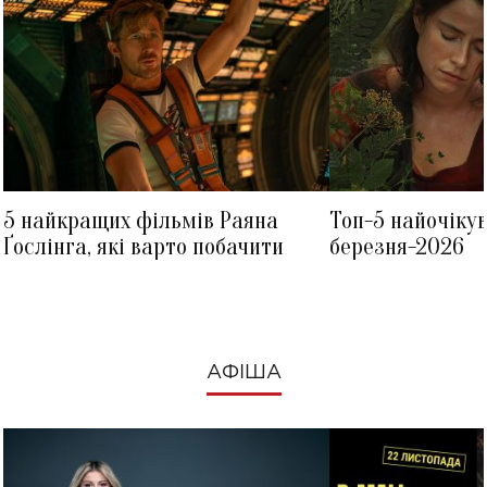
5 найкращих фільмів Раяна
Топ-5 найочіку
Ґослінга, які варто побачити
березня-2026
АФІША