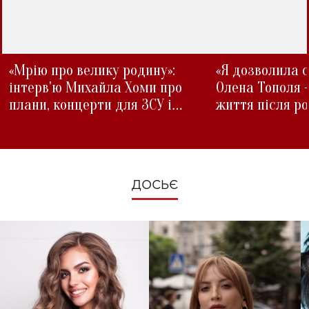
«Мрію про велику родину»:
«Я дозволила с
інтерв'ю Михайла Хоми про
Олена Тополя 
плани, концерти для ЗСУ і
життя після р
зміни під час війни
ДОСЬЄ