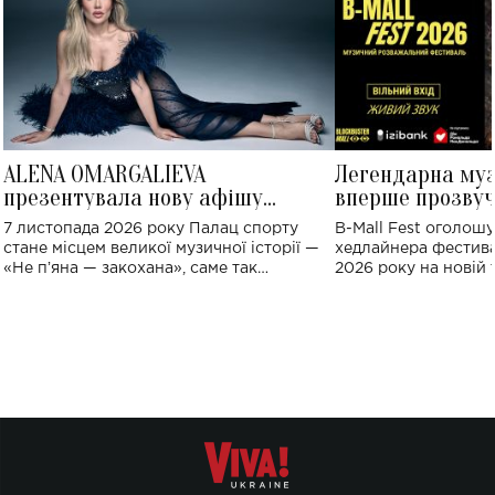
ALENA OMARGALIEVA
Легендарна му
презентувала нову афішу
вперше прозвуч
великого концерту в Палаці
Україні: де від
7 листопада 2026 року Палац спорту
B-Mall Fest оголош
спорту
стане місцем великої музичної історії —
хедлайнера фестива
«Не пʼяна — закохана», саме так
2026 року на новій т
символічно названо майбутній концерт
stage відбудеться у
ALENA OMARGALIEVA.
ENIGMA VOICES' OR