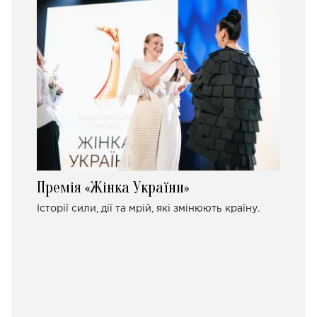
Премія «Жінка України»
Історії сили, дії та мрій, які змінюють країну.