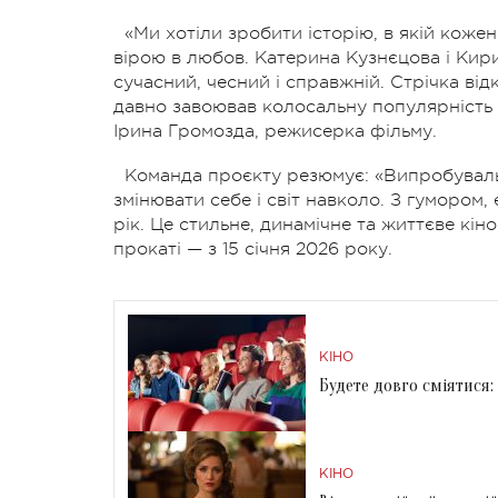
«Ми хотіли зробити історію, в якій коже
вірою в любов. Катерина Кузнєцова і Кир
сучасний, чесний і справжній. Стрічка від
давно завоював колосальну популярність 
Ірина Громозда, режисерка фільму.
Команда проєкту резюмує: «Випробувальни
змінювати себе і світ навколо. З гумором,
рік. Це стильне, динамічне та життєве кі
прокаті — з 15 січня 2026 року.
КІНО
Будете довго сміятися:
КІНО