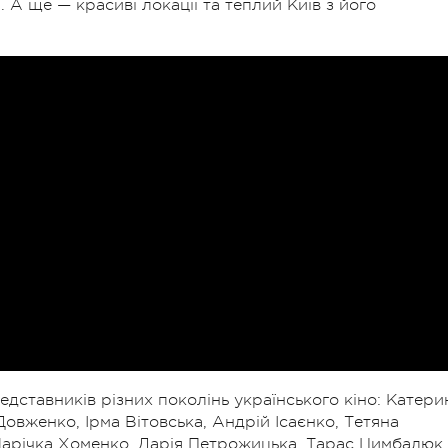
. А ще — красиві локації та теплий Київ з його
едставників різних поколінь українського кіно: Катери
овженко, Ірма Вітовська, Андрій Ісаєнко, Тетяна
Марічка Хоменко, Дарія Петрожицька, Тарас Цимбалюк,