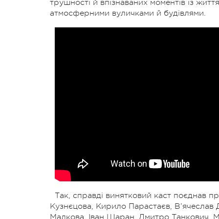
трушності й впізнаваних моментів із життя
атмосферними вуличками й будівлями.
Так, справді винятковий каст поєднав пр
Кузнєцова, Кирило Парастаєв, В’ячеслав Д
Малкова, Іван Шаран, Дмитро Танкович, 