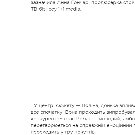
зазначила Анна Гончар, продюсерка стрічк
ТВ бізнесу 1+1 media.
У центрі сюжету — Поліна, донька впливо
все спочатку. Вона проходить випробуваль
конкурентом стає Роман — молодий, амбітн
перетворюється на справжній емоційний 
переходить у гру почуттів.