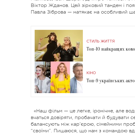
Віктор Жданов. Цей зірковий тандем і по
Павла Зіброва — натякає на особливий ша
СТИЛЬ ЖИТТЯ
Топ-10 найкращих коме
КІНО
Топ-9 українських акт
«Наш фільм — це легке, іронічне, але во
вчаться довіряти, пробачати й будувати се
балансують між кар’єрою, сімейними проб
“своїми”. Пишаюся, що нам з командою вда