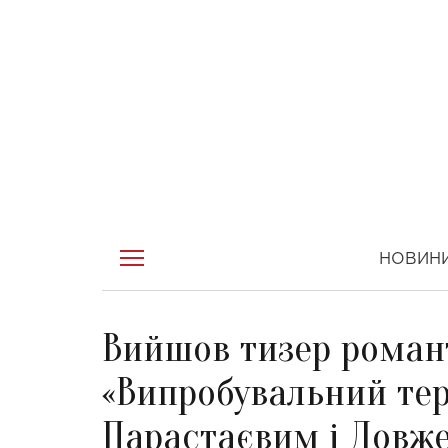
НОВИН
Вийшов тизер роман
«Випробувальний тер
Парастаєвим і Довж