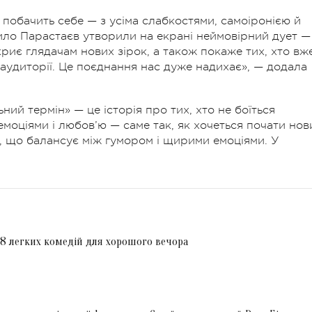
н побачить себе — з усіма слабкостями, самоіронією й
ило Парастаєв утворили на екрані неймовірний дует —
криє глядачам нових зірок, а також покаже тих, хто вж
аудиторії. Це поєднання нас дуже надихає», — додала
й термін» — це історія про тих, хто не боїться
 емоціями і любов’ю — саме так, як хочеться почати нов
но, що балансує між гумором і щирими емоціями. У
 8 легких комедій для хорошого вечора