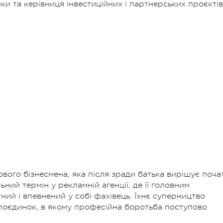
и та керівниця інвестиційних і партнерських проєктів
вого бізнесмена, яка після зради батька вирішує поча
ний термін у рекламній агенції, де її головним
ий і впевнений у собі фахівець. Їхнє суперництво
поєдинок, в якому професійна боротьба поступово