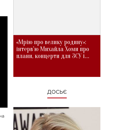
«Мрію про велику родину»:
інтерв'ю Михайла Хоми про
плани, концерти для ЗСУ і
зміни під час війни
ДОСЬЄ
на