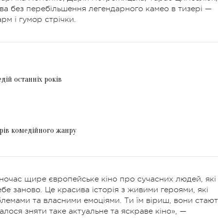
ява без перебільшення легендарного камео в тизері —
рм і гумор стрічки.
дій останніх років
орів комедійного жанру
дночас щире європейське кіно про сучасних людей, які
бе заново. Це красива історія з живими героями, які
лемами та власними емоціями. Ти їм віриш, вони стают
лося зняти таке актуальне та яскраве кіно», —