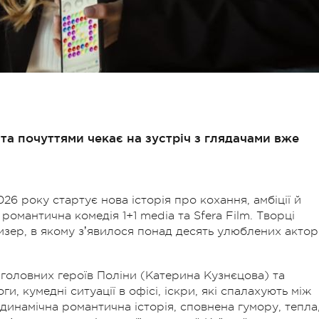
та почуттями чекає на зустріч з глядачами вже
026 року стартує нова історія про кохання, амбіції й
омантична комедія 1+1 media та Sfera Film. Творці
зер, в якому зʼявилося понад десять улюблених актор
головних героїв Поліни (Катерина Кузнєцова) та
и, кумедні ситуації в офісі, іскри, які спалахують між
є динамічна романтична історія, сповнена гумору, тепла