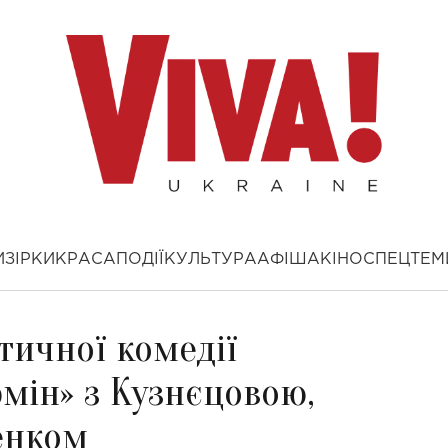
И
ЗІРКИ
КРАСА
ПОДІЇ
КУЛЬТУРА
АФІША
КІНО
СПЕЦТЕМ
тичної комедії
мін» з Кузнєцовою,
енком