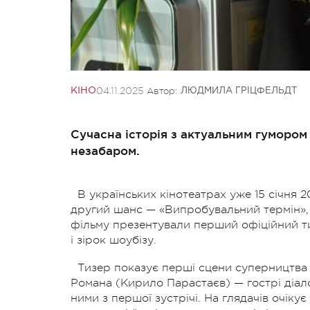
04.11.2025
Автор:
КІНО
ЛЮДМИЛА ГРІЦФЕЛЬДТ
Сучасна історія з актуальним гумором 
незабаром.
В українських кінотеатрах уже 15 січня 2
другий шанс — «Випробувальний термін», р
фільму презентували перший офіційний ти
і зірок шоубізу.
Тизер показує перші сцени суперництва 
Романа (Кирило Парастаєв) — гострі діалог
ними з першої зустрічі. На глядачів очіку