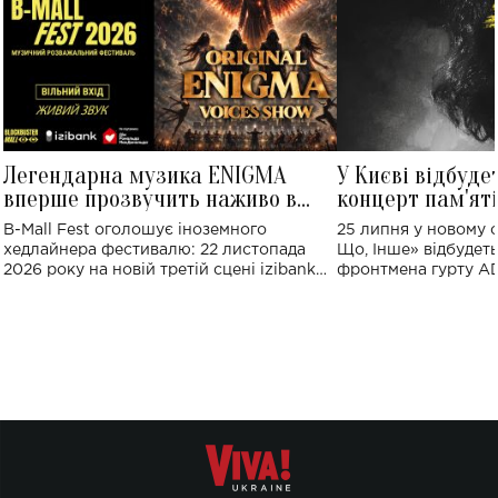
Легендарна музика ENIGMA
У Києві відбуде
вперше прозвучить наживо в
концерт пам'ят
Україні: де відбудеться концерт
Клименка: понад
B-Mall Fest оголошує іноземного
25 липня у новому o
виконають пісн
хедлайнера фестивалю: 22 листопада
Що, Інше» відбудеть
2026 року на новій третій сцені izibank
фронтмена гурту A
stage відбудеться українська прем'єра
Клименка. Це буде 
ENIGMA VOICES' ORIGINAL LIVE SHOW.
вечір, присвячений 
творчість стала си
справжньої любові д