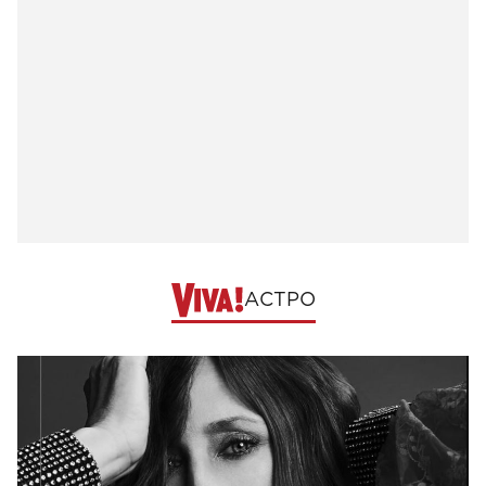
АСТРО