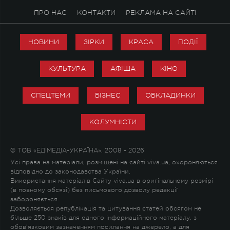
ПРО НАС
КОНТАКТИ
РЕКЛАМА НА САЙТІ
НОВИНИ
ЗІРКИ
КРАСА
ПОДІЇ
КУЛЬТУРА
АФІША
КІНО
СПЕЦТЕМИ
БІЗНЕС
ОБКЛАДИНКИ
КОЛУМНІСТИ
© ТОВ «ЕДІМЕДІА-УКРАЇНА», 2008 - 2026
Усі права на матеріали, розміщені на сайті viva.ua, охороняються
відповідно до законодавства України.
Використання матеріалів Сайту viva.ua в оригінальному розмірі
(в повному обсязі) без письмового дозволу редакції
забороняється.
Дозволяється републікація та цитування статей обсягом не
більше 250 знаків для одного інформаційного матеріалу, з
обов'язковим зазначенням посилання на джерело, а для