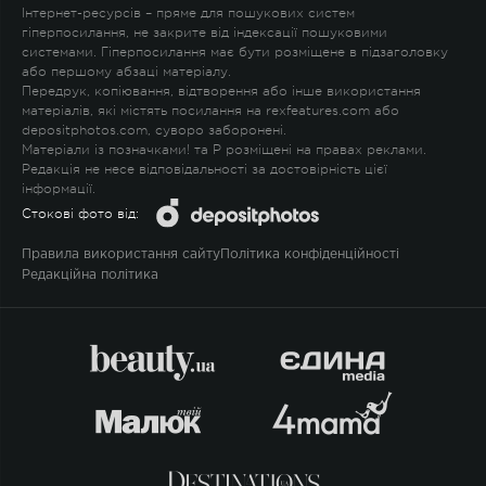
Інтернет-ресурсів – пряме для пошукових систем
гіперпосилання, не закрите від індексації пошуковими
системами. Гіперпосилання має бути розміщене в підзаголовку
або першому абзаці матеріалу.
Передрук, копіювання, відтворення або інше використання
матеріалів, які містять посилання на rexfeatures.com або
depositphotos.com, суворо заборонені.
Матеріали із позначками
!
та
P
розміщені на правах реклами.
Редакція не несе відповідальності за достовірність цієї
інформації.
Стокові фото від:
Правила використання сайту
Політика конфіденційності
Редакційна політика