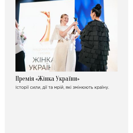
Премія «Жінка України»
Історії сили, дії та мрій, які змінюють країну.