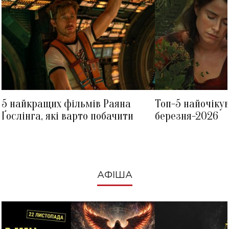
5 найкращих фільмів Раяна
Топ-5 найочіку
Ґослінга, які варто побачити
березня-2026
АФІША