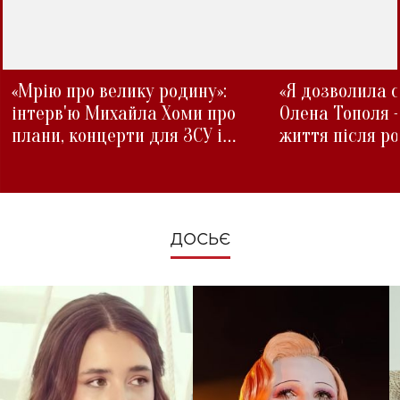
«Мрію про велику родину»:
«Я дозволила с
інтерв'ю Михайла Хоми про
Олена Тополя 
плани, концерти для ЗСУ і
життя після р
зміни під час війни
ДОСЬЄ