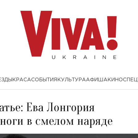
ЕЗДЫ
КРАСА
СОБЫТИЯ
КУЛЬТУРА
АФИША
КИНО
СПЕЦ
атье: Ева Лонгория
 ноги в смелом наряде