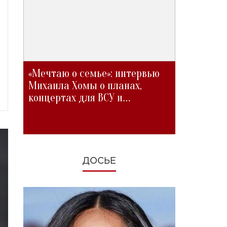
«Мечтаю о семье»: интервью
Михаила Хомы о планах,
концертах для ВСУ и
изменениях во время войны
ДОСЬЕ