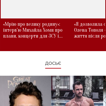
«Мрію про велику родину»:
«Я дозволила с
інтерв'ю Михайла Хоми про
Олена Тополя 
плани, концерти для ЗСУ і
життя після р
зміни під час війни
ДОСЬЄ