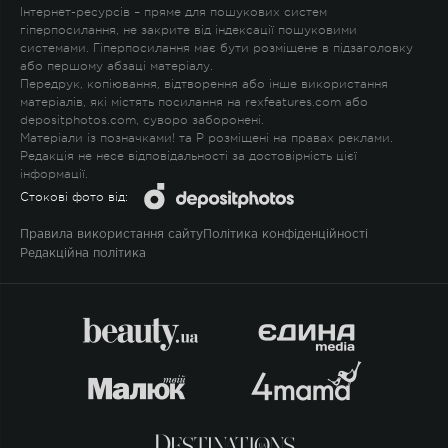
Інтернет-ресурсів – пряме для пошукових систем
гіперпосилання, не закрите від індексації пошуковими
системами. Гіперпосилання має бути розміщене в підзаголовку
або першому абзаці матеріалу.
Передрук, копіювання, відтворення або інше використання
матеріалів, які містять посилання на rexfeatures.com або
depositphotos.com, суворо заборонені.
Матеріали із позначками
!
та
P
розміщені на правах реклами.
Редакція не несе відповідальності за достовірність цієї
інформації.
Стокові фото від:
Правила використання сайту
Політика конфіденційності
Редакційна політика