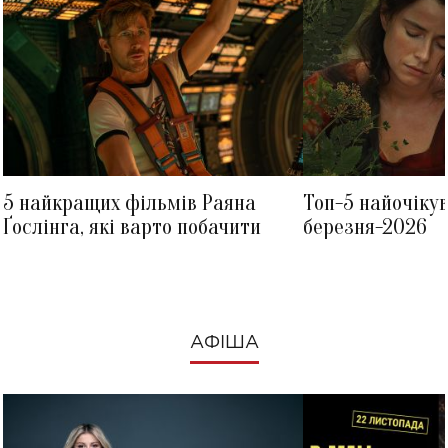
5 найкращих фільмів Раяна
Топ-5 найочіку
Ґослінга, які варто побачити
березня-2026
АФІША