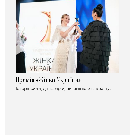
Премія «Жінка України»
Історії сили, дії та мрій, які змінюють країну.