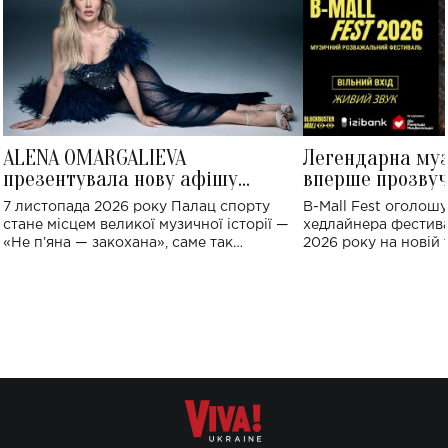
ALENA OMARGALIEVA
Легендарна му
презентувала нову афішу
вперше прозвуч
великого концерту в Палаці
Україні: де від
7 листопада 2026 року Палац спорту
B-Mall Fest оголош
спорту
стане місцем великої музичної історії —
хедлайнера фестива
«Не пʼяна — закохана», саме так
2026 року на новій т
символічно названо майбутній концерт
stage відбудеться у
ALENA OMARGALIEVA.
ENIGMA VOICES' OR