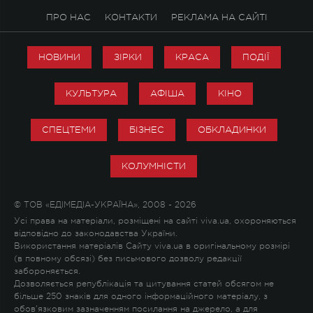
ПРО НАС
КОНТАКТИ
РЕКЛАМА НА САЙТІ
НОВИНИ
ЗІРКИ
КРАСА
ПОДІЇ
КУЛЬТУРА
АФІША
КІНО
СПЕЦТЕМИ
БІЗНЕС
ОБКЛАДИНКИ
КОЛУМНІСТИ
© ТОВ «ЕДІМЕДІА-УКРАЇНА», 2008 - 2026
Усі права на матеріали, розміщені на сайті viva.ua, охороняються
відповідно до законодавства України.
Використання матеріалів Сайту viva.ua в оригінальному розмірі
(в повному обсязі) без письмового дозволу редакції
забороняється.
Дозволяється републікація та цитування статей обсягом не
більше 250 знаків для одного інформаційного матеріалу, з
обов'язковим зазначенням посилання на джерело, а для