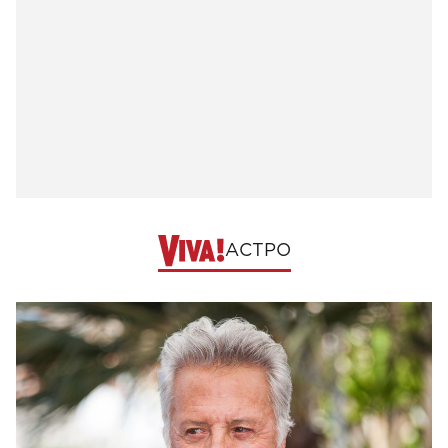
АСТРО