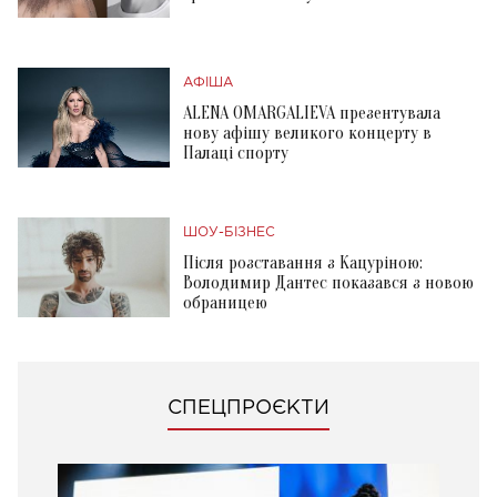
АФІША
ALENA OMARGALIEVA презентувала
нову афішу великого концерту в
Палаці спорту
ШОУ-БІЗНЕС
Після розставання з Кацуріною:
Володимир Дантес показався з новою
обраницею
СПЕЦПРОЄКТИ