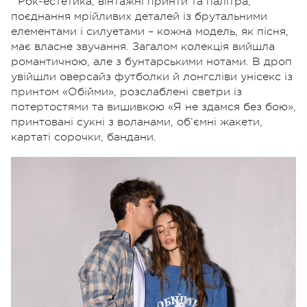
Рок-естетика, вінтажні принти та палітра,
поєднання мрійливих деталей із брутальними
елементами і силуетами – кожна модель, як пісня,
має власне звучання. Загалом колекція вийшла
романтичною, але з бунтарськими нотами. В дроп
увійшли оверсайз футболки й лонгсліви унісекс із
принтом «Обійми», розслаблені светри із
потертостями та вишивкою «Я не здамся без бою»,
принтовані сукні з воланами, об’ємні жакети,
картаті сорочки, бандани.