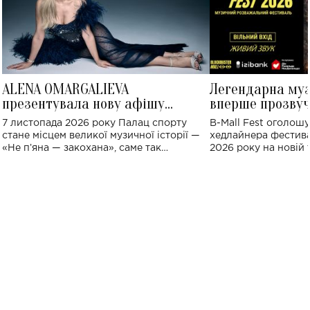
ALENA OMARGALIEVA
Легендарна му
презентувала нову афішу
вперше прозвуч
великого концерту в Палаці
Україні: де від
7 листопада 2026 року Палац спорту
B-Mall Fest оголош
спорту
стане місцем великої музичної історії —
хедлайнера фестива
«Не пʼяна — закохана», саме так
2026 року на новій т
символічно названо майбутній концерт
stage відбудеться у
ALENA OMARGALIEVA.
ENIGMA VOICES' OR