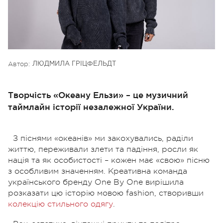
Автор:
ЛЮДМИЛА ГРІЦФЕЛЬДТ
Творчість «Океану Ельзи» – це музичний
таймлайн історії незалежної України.
З піснями «океанів» ми закохувались, раділи
життю, переживали злети та падіння, росли як
нація та як особистості – кожен має «свою» пісню
з особливим значенням. Креативна команда
українського бренду One By One вирішила
розказати цю історію мовою fashion, створивши
колекцію стильного одягу
.