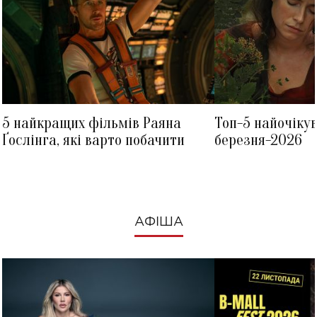
5 найкращих фільмів Раяна
Топ-5 найочіку
Ґослінга, які варто побачити
березня-2026
АФІША