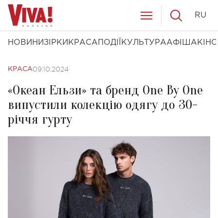
RU
НОВИНИ
ЗІРКИ
КРАСА
ПОДІЇ
КУЛЬТУРА
АФІША
КІНО
09.10.2024
КРАСА
«Океан Ельзи» та бренд One By One
випустили колекцію одягу до 30-
річчя гурту