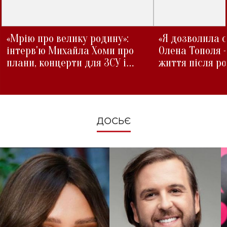
«Мрію про велику родину»:
«Я дозволила с
інтерв'ю Михайла Хоми про
Олена Тополя 
плани, концерти для ЗСУ і
життя після р
зміни під час війни
ДОСЬЄ