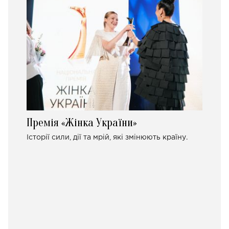
Премія «Жінка України»
Історії сили, дії та мрій, які змінюють країну.