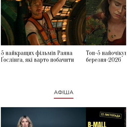
5 найкращих фільмів Раяна
Топ-5 найочіку
Ґослінга, які варто побачити
березня-2026
АФІША