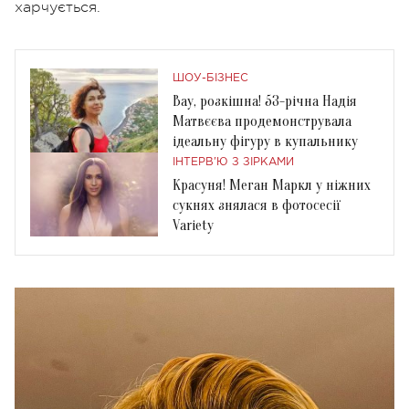
харчується.
ШОУ-БІЗНЕС
Вау, розкішна! 53-річна Надія
Матвєєва продемонструвала
ідеальну фігуру в купальнику
ІНТЕРВ'Ю З ЗІРКАМИ
Красуня! Меган Маркл у ніжних
сукнях знялася в фотосесії
Variety