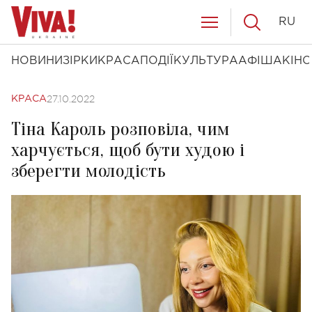
RU
НОВИНИ
ЗІРКИ
КРАСА
ПОДІЇ
КУЛЬТУРА
АФІША
КІНО
27.10.2022
КРАСА
Тіна Кароль розповіла, чим
харчується, щоб бути худою і
зберегти молодість