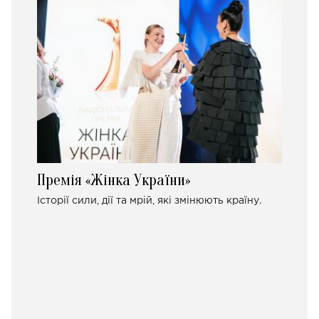
Премія «Жінка України»
Історії сили, дії та мрій, які змінюють країну.