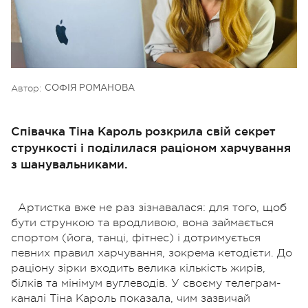
Автор:
СОФІЯ РОМАНОВА
Співачка Тіна Кароль розкрила свій секрет
стрункості і поділилася раціоном харчування
з шанувальниками.
Артистка вже не раз зізнавалася: для того, щоб
бути стрункою та вродливою, вона займається
спортом (йога, танці, фітнес) і дотримується
певних правил харчування, зокрема кетодієти. До
раціону зірки входить велика кількість жирів,
білків та мінімум вуглеводів. У своєму телеграм-
каналі Тіна Кароль показала, чим зазвичай