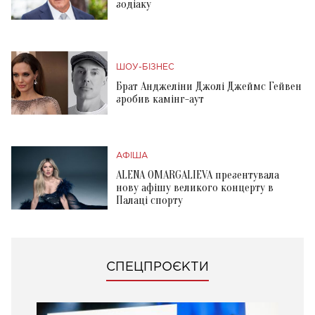
зодіаку
ШОУ-БІЗНЕС
Брат Анджеліни Джолі Джеймс Гейвен
зробив камінг-аут
АФІША
ALENA OMARGALIEVA презентувала
нову афішу великого концерту в
Палаці спорту
СПЕЦПРОЄКТИ