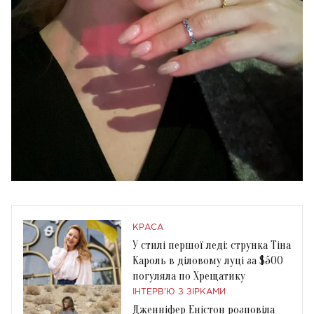
КРАСА
У стилі першої леді: струнка Тіна
Кароль в діловому луці за $500
погуляла по Хрещатику
ІНТЕРВ'Ю З ЗІРКАМИ
Дженніфер Еністон розповіла