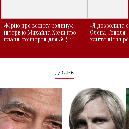
«Мрію про велику родину»:
«Я дозволила с
інтерв'ю Михайла Хоми про
Олена Тополя 
плани, концерти для ЗСУ і
життя після р
зміни під час війни
ДОСЬЄ