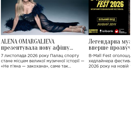
ALENA OMARGALIEVA
Легендарна му
презентувала нову афішу
вперше прозвуч
великого концерту в Палаці
Україні: де від
7 листопада 2026 року Палац спорту
B-Mall Fest оголош
спорту
стане місцем великої музичної історії —
хедлайнера фестива
«Не пʼяна — закохана», саме так
2026 року на новій т
символічно названо майбутній концерт
stage відбудеться у
ALENA OMARGALIEVA.
ENIGMA VOICES' OR