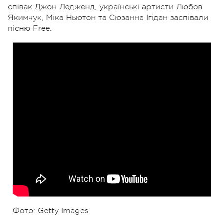
співак Джон Ледженд, українські артисти Любов
Якимчук, Міка Ньютон та Сюзанна Ігідан заспівали
пісню Free.
Фото: Getty Images