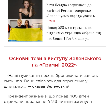
Катя Осадча звернулась до
вагітної Регіни Тодоренко:
«Запрошуємо народжувати в
бомбосховище»
ПОДІЇ
Понад 520 млн гривень на
підтримку українців зібрано під
час Concert for Ukraine у
Бірмінгемі
Основні тези з виступу Зеленського
на «Греммі-2022»
«Наші музиканти носять бронежилети замість
смокінгів. Вони співають для поранених у
шпиталях», — сказав Зеленський.
Президент зазначив, що понад 400 дітей
отримали поранення й 153 дитини загинули.