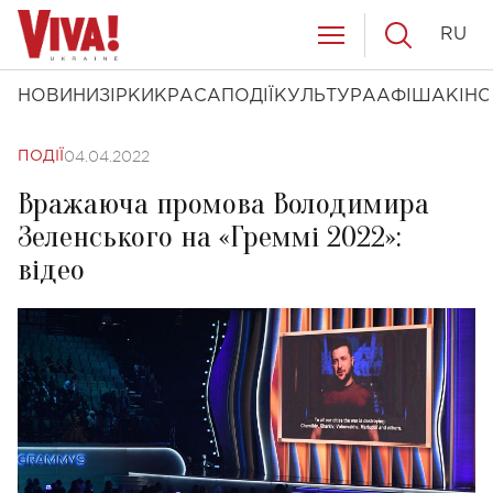
RU
НОВИНИ
ЗІРКИ
КРАСА
ПОДІЇ
КУЛЬТУРА
АФІША
КІНО
04.04.2022
ПОДІЇ
Вражаюча промова Володимира
Зеленського на «Греммі 2022»:
відео