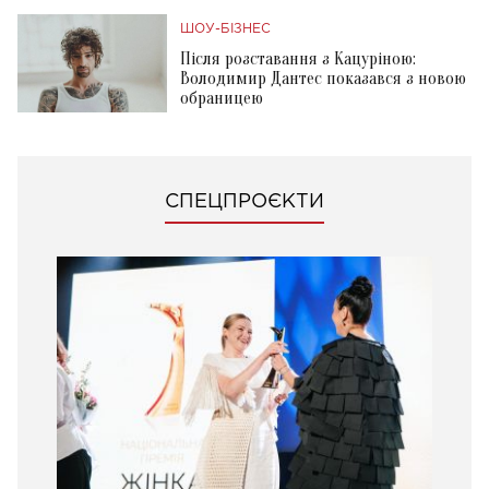
ШОУ-БІЗНЕС
Після розставання з Кацуріною:
Володимир Дантес показався з новою
обраницею
СПЕЦПРОЄКТИ