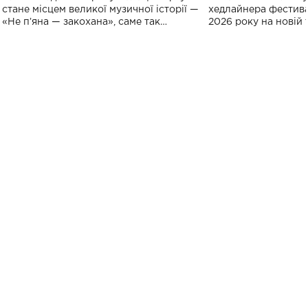
спорту
стане місцем великої музичної історії —
хедлайнера фестива
«Не пʼяна — закохана», саме так
2026 року на новій т
символічно названо майбутній концерт
stage відбудеться у
ALENA OMARGALIEVA.
ENIGMA VOICES' OR