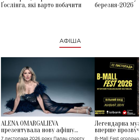
Ґослінга, які варто побачити
березня-2026
АФІША
ALENA OMARGALIEVA
Легендарна му
презентувала нову афішу
вперше прозвуч
великого концерту в Палаці
Україні: де від
7 листопада 2026 року Палац спорту
B-Mall Fest оголош