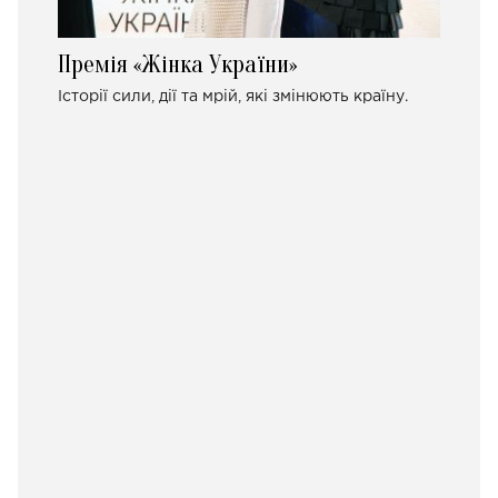
Премія «Жінка України»
Історії сили, дії та мрій, які змінюють країну.