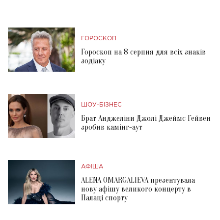
ГОРОСКОП
Гороскоп на 8 серпня для всіх знаків
зодіаку
ШОУ-БІЗНЕС
Брат Анджеліни Джолі Джеймс Гейвен
зробив камінг-аут
АФІША
ALENA OMARGALIEVA презентувала
нову афішу великого концерту в
Палаці спорту