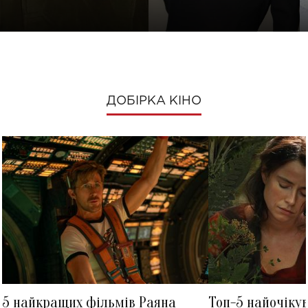
ДОБІРКА КІНО
5 найкращих фільмів Раяна
Топ-5 найочіку