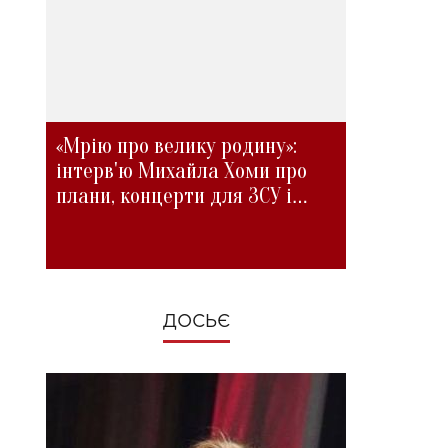
«Мрію про велику родину»:
інтерв'ю Михайла Хоми про
плани, концерти для ЗСУ і
зміни під час війни
ДОСЬЄ