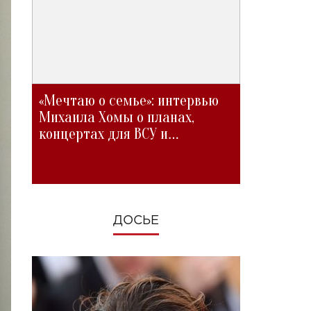
«Мечтаю о семье»: интервью
Михаила Хомы о планах,
концертах для ВСУ и
изменениях во время войны
ДОСЬЕ