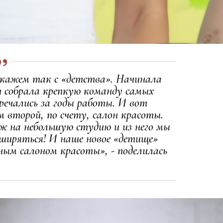
 скажем так с «детства». Начинала
ет собрала крепкую команду самых
речались за годы работы. И вот
м второй, по счету, салон красоты.
ож на небольшую студию и из него мы
сширяться! И наше новое «детище»
ным салоном красоты», - поделилась