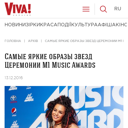
RU
НОВИНИ
ЗІРКИ
КРАСА
ПОДІЇ
КУЛЬТУРА
АФІША
КІНО
ГОЛОВНА
АРХІВ
САМЫЕ ЯРКИЕ ОБРАЗЫ ЗВЕЗД ЦЕРЕМОНИИ М1 M
Самые яркие образы звезд
Церемонии М1 Music Awards
13.12.2016