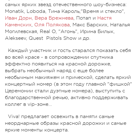
самых ярких звезд отечественного шоу-бизнеса:
Monatik, Loboda, Тина Кароль,"Время и стекло",
Иван Дорн, Вера Брежнева
, Потап и
Настя
Каменских
,
Оля Полякова
, Макс Барских, Наталья
Могилевская, Real O, "Агонь", Ирина Билык,
Alekseev, Quest Pistols Show и др.
Каждый участник и гость старался показать себя
во всей красе - в сопровождении спутника
эффектно появиться на красной дорожке,
выбрать необычный наряд с еще более
необычным макияжем и прической, сделать яркий
концертный номер (в этом году главной "фишкой"
Церемонии стали дуэтные номера), выступить с
благодарственной речью, активно поддерживать
коллег в vip-зоне...
Viva! предлагает освежить в памяти самые
неорднарные образы красной дорожки и самые
яркие моменты концерта.