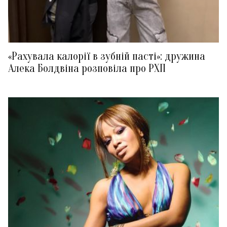
«Рахувала калорії в зубній пасті»: дружина
Алека Болдвіна розповіла про РХП