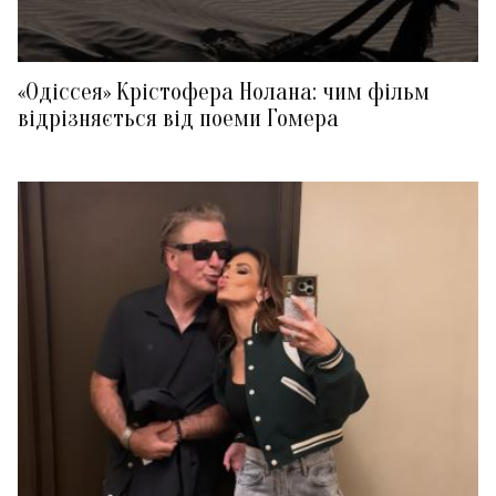
«Одіссея» Крістофера Нолана: чим фільм
відрізняється від поеми Гомера