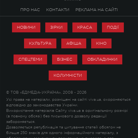
ПРО НАС
КОНТАКТИ
РЕКЛАМА НА САЙТІ
НОВИНИ
ЗІРКИ
КРАСА
ПОДІЇ
КУЛЬТУРА
АФІША
КІНО
СПЕЦТЕМИ
БІЗНЕС
ОБКЛАДИНКИ
КОЛУМНІСТИ
© ТОВ «ЕДІМЕДІА-УКРАЇНА», 2008 - 2026
Усі права на матеріали, розміщені на сайті viva.ua, охороняються
відповідно до законодавства України.
Використання матеріалів Сайту viva.ua в оригінальному розмірі
(в повному обсязі) без письмового дозволу редакції
забороняється.
Дозволяється републікація та цитування статей обсягом не
більше 250 знаків для одного інформаційного матеріалу, з