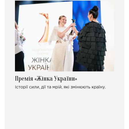
Премія «Жінка України»
Історії сили, дії та мрій, які змінюють країну.