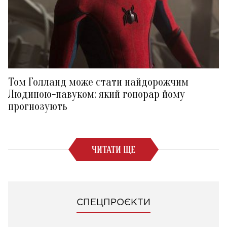
Том Голланд може стати найдорожчим
Людиною-павуком: який гонорар йому
прогнозують
ЧИТАТИ ЩЕ
СПЕЦПРОЄКТИ