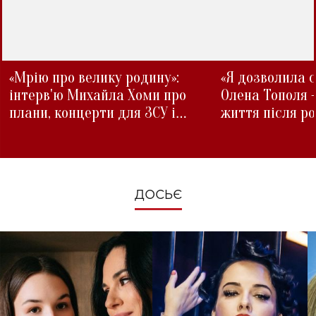
«Мрію про велику родину»:
«Я дозволила с
інтерв'ю Михайла Хоми про
Олена Тополя 
плани, концерти для ЗСУ і
життя після р
зміни під час війни
ДОСЬЄ