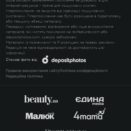
обов'язковим зазначенням посилання на джерело, а для
Інтернет-ресурсів – пряме для пошукових систем
гіперпосилання, не закрите від індексації пошуковими
системами. Гіперпосилання має бути розміщене в підзаголовку
або першому абзаці матеріалу.
Передрук, копіювання, відтворення або інше використання
матеріалів, які містять посилання на rexfeatures.com або
depositphotos.com, суворо заборонені.
Матеріали із позначками
!
та
P
розміщені на правах реклами.
Редакція не несе відповідальності за достовірність цієї
інформації.
Стокові фото від:
Правила використання сайту
Політика конфіденційності
Редакційна політика