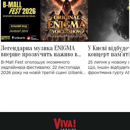
Легендарна музика ENIGMA
У Києві відбуде
вперше прозвучить наживо в
концерт пам'ят
Україні: де відбудеться концерт
Клименка: понад
B-Mall Fest оголошує іноземного
25 липня у новому o
виконають пісн
хедлайнера фестивалю: 22 листопада
Що, Інше» відбудеть
2026 року на новій третій сцені izibank
фронтмена гурту A
stage відбудеться українська прем'єра
Клименка. Це буде 
ENIGMA VOICES' ORIGINAL LIVE SHOW.
вечір, присвячений 
творчість стала си
справжньої любові д