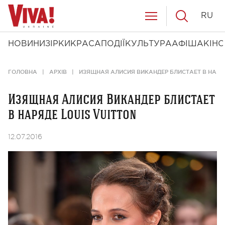
RU
НОВИНИ
ЗІРКИ
КРАСА
ПОДІЇ
КУЛЬТУРА
АФІША
КІНО
ГОЛОВНА
АРХІВ
ИЗЯЩНАЯ АЛИСИЯ ВИКАНДЕР БЛИСТАЕТ В НАРЯД
Изящная Алисия Викандер блистает
в наряде Louis Vuitton
12.07.2016