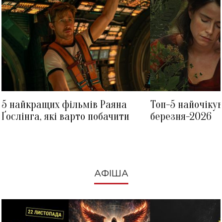
5 найкращих фільмів Раяна
Топ-5 найочіку
Ґослінга, які варто побачити
березня-2026
АФІША