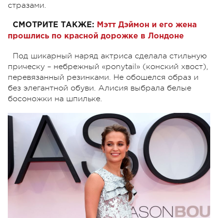
стразами.
СМОТРИТЕ ТАКЖЕ:
Мэтт Дэймон и его жена
прошлись по красной дорожке в Лондоне
Под шикарный наряд актриса сделала стильную
прическу – небрежный «ponytail» (конский хвост),
перевязанный резинками. Не обошелся образ и
без элегантной обуви. Алисия выбрала белые
босоножки на шпильке.