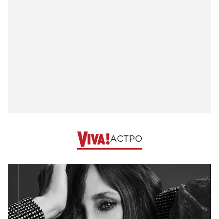
АСТРО