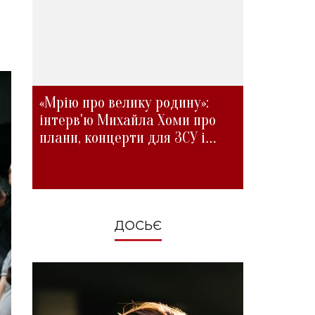
«Мрію про велику родину»:
інтерв'ю Михайла Хоми про
плани, концерти для ЗСУ і
зміни під час війни
ДОСЬЄ