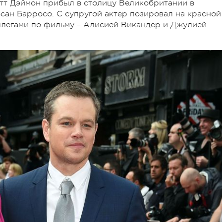
этт Дэймон прибыл в столицу Великобритании в
ан Барросо. С супругой актер позировал на красной
ллегами по фильму – Алисией Викандер и Джулией