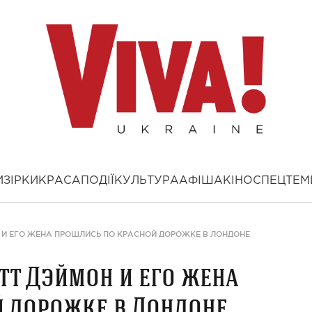
И
ЗІРКИ
КРАСА
ПОДІЇ
КУЛЬТУРА
АФІША
КІНО
СПЕЦТЕМ
 И ЕГО ЖЕНА ПРОШЛИСЬ ПО КРАСНОЙ ДОРОЖКЕ В ЛОНДОНЕ
т Дэймон и его жена
 дорожке в Лондоне