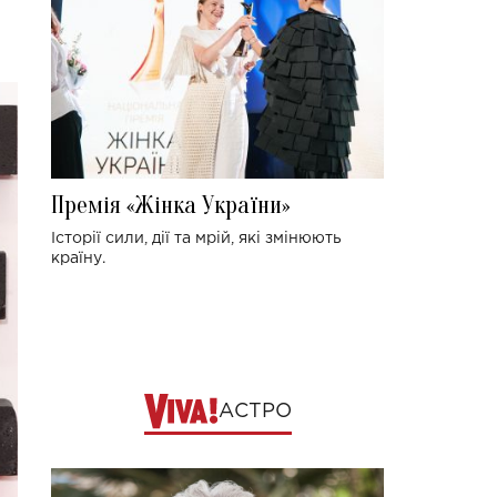
Премія «Жінка України»
Історії сили, дії та мрій, які змінюють
країну.
АСТРО