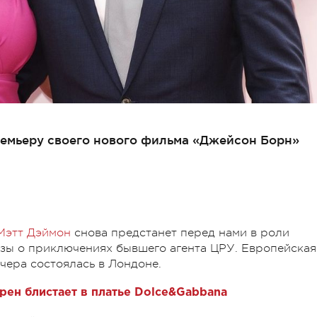
ремьеру своего нового фильма «Джейсон Борн»
Мэтт Дэймон
снова предстанет перед нами в роли
зы о приключениях бывшего агента ЦРУ. Европейская
чера состоялась в Лондоне.
рен блистает в платье Dolce&Gabbana