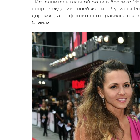
Исполнитель главной роли в боевике М
сопровождении своей жены – Лусианы Бос
дорожке, а на фотоколл отправился с ко
Стайлз.