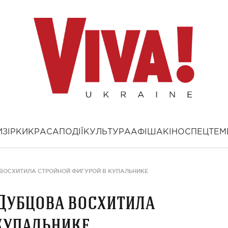
И
ЗІРКИ
КРАСА
ПОДІЇ
КУЛЬТУРА
АФІША
КІНО
СПЕЦТЕМ
 ВОСХИТИЛА СТРОЙНОЙ ФИГУРОЙ В КУПАЛЬНИКЕ
 Дубцова восхитила
купальнике