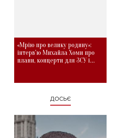
«Мрію про велику родину»:
інтерв'ю Михайла Хоми про
плани, концерти для ЗСУ і
зміни під час війни
ДОСЬЄ