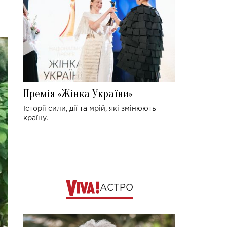
Премія «Жінка України»
Історії сили, дії та мрій, які змінюють
країну.
АСТРО