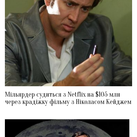
Мільярдер судиться з Netflix на $105 млн
через крадіжку фільму з Ніколасом Кейджем