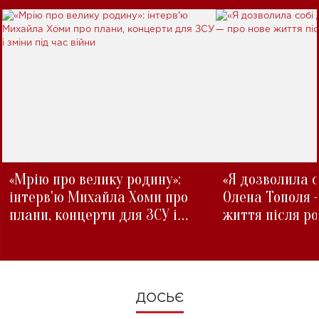
«Мрію про велику родину»:
«Я дозволила с
інтерв'ю Михайла Хоми про
Олена Тополя 
плани, концерти для ЗСУ і
життя після р
зміни під час війни
ДОСЬЄ