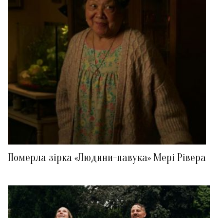
Померла зірка «Людини-павука» Мері Рівера