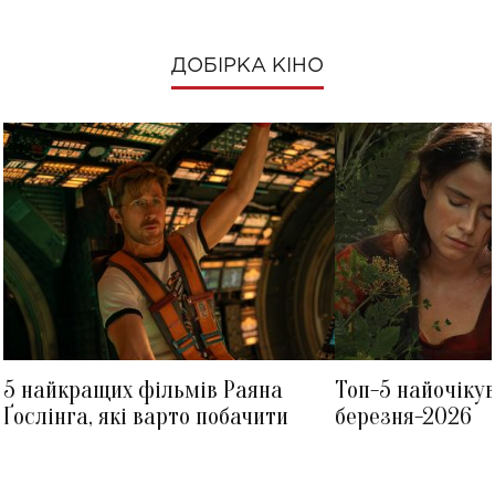
ДОБІРКА КІНО
5 найкращих фільмів Раяна
Топ-5 найочіку
Ґослінга, які варто побачити
березня-2026