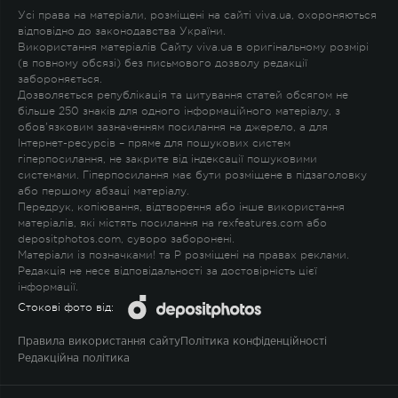
Усі права на матеріали, розміщені на сайті viva.ua, охороняються
відповідно до законодавства України.
Використання матеріалів Сайту viva.ua в оригінальному розмірі
(в повному обсязі) без письмового дозволу редакції
забороняється.
Дозволяється републікація та цитування статей обсягом не
більше 250 знаків для одного інформаційного матеріалу, з
обов'язковим зазначенням посилання на джерело, а для
Інтернет-ресурсів – пряме для пошукових систем
гіперпосилання, не закрите від індексації пошуковими
системами. Гіперпосилання має бути розміщене в підзаголовку
або першому абзаці матеріалу.
Передрук, копіювання, відтворення або інше використання
матеріалів, які містять посилання на rexfeatures.com або
depositphotos.com, суворо заборонені.
Матеріали із позначками
!
та
P
розміщені на правах реклами.
Редакція не несе відповідальності за достовірність цієї
інформації.
Стокові фото від:
Правила використання сайту
Політика конфіденційності
Редакційна політика