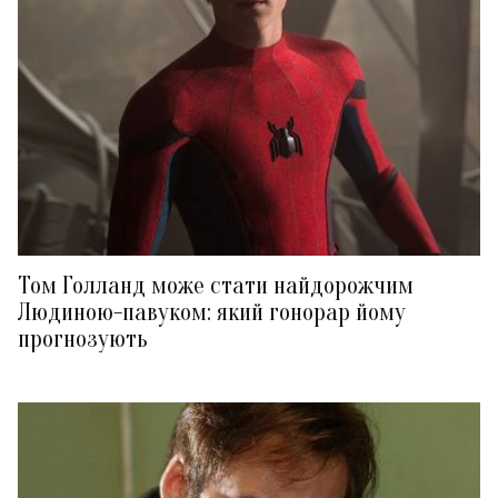
Том Голланд може стати найдорожчим
Людиною-павуком: який гонорар йому
прогнозують