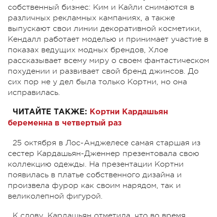
собственный бизнес: Ким и Кайли снимаются в
различных рекламных кампаниях, а также
выпускают свои линии декоративной косметики,
Кендалл работает моделью и принимает участие в
показах ведущих модных брендов, Хлое
рассказывает всему миру о своем фантастическом
похудении и развивает свой бренд джинсов. До
сих пор не у дел была только Кортни, но она
исправилась.
ЧИТАЙТЕ ТАКЖЕ:
Кортни Кардашьян
беременна в четвертый раз
25 октября в Лос-Анджелесе самая старшая из
сестер Кардашьян-Дженнер презентовала свою
коллекцию одежды. На презентации Кортни
появилась в платье собственного дизайна и
произвела фурор как своим нарядом, так и
великолепной фигурой.
К слову, Кардашьян отметила, что во время