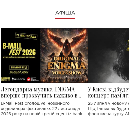
АФІША
Легендарна музика ENIGMA
У Києві відбуде
вперше прозвучить наживо в
концерт пам'ят
Україні: де відбудеться концерт
Клименка: понад
B-Mall Fest оголошує іноземного
25 липня у новому o
виконають пісн
хедлайнера фестивалю: 22 листопада
Що, Інше» відбудеть
2026 року на новій третій сцені izibank
фронтмена гурту A
stage відбудеться українська прем'єра
Клименка. Це буде 
ENIGMA VOICES' ORIGINAL LIVE SHOW.
вечір, присвячений 
творчість стала си