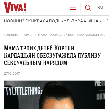
RU
НОВИНИ
ЗІРКИ
КРАСА
ПОДІЇ
КУЛЬТУРА
АФІША
КІНО
ГОЛОВНА
АРХІВ
МАМА ТРОИХ ДЕТЕЙ КОРТНИ КАРДАШЬЯН ОБЕ
Мама троих детей Кортни
Кардашьян обескуражила публику
сексуальным нарядом
27.10.2017