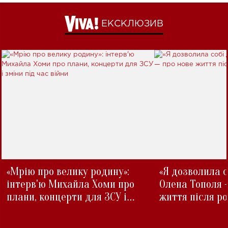
ЕКСКЛЮЗИВ
«Мрію про велику родину»:
«Я дозволила с
інтерв'ю Михайла Хоми про
Олена Тополя 
плани, концерти для ЗСУ і
життя після р
зміни під час війни