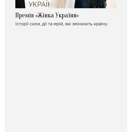
Премія «Жінка України»
Історії сили, дії та мрій, які змінюють країну.