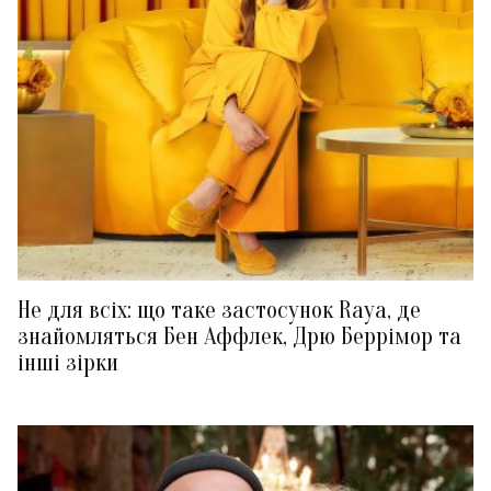
Не для всіх: що таке застосунок Raya, де
знайомляться Бен Аффлек, Дрю Беррімор та
інші зірки