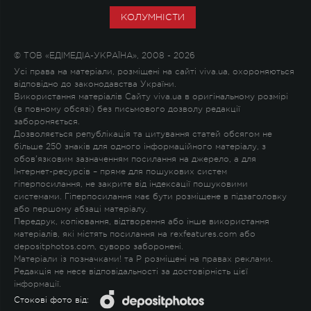
КОЛУМНІСТИ
© ТОВ «ЕДІМЕДІА-УКРАЇНА», 2008 - 2026
Усі права на матеріали, розміщені на сайті viva.ua, охороняються
відповідно до законодавства України.
Використання матеріалів Сайту viva.ua в оригінальному розмірі
(в повному обсязі) без письмового дозволу редакції
забороняється.
Дозволяється републікація та цитування статей обсягом не
більше 250 знаків для одного інформаційного матеріалу, з
обов'язковим зазначенням посилання на джерело, а для
Інтернет-ресурсів – пряме для пошукових систем
гіперпосилання, не закрите від індексації пошуковими
системами. Гіперпосилання має бути розміщене в підзаголовку
або першому абзаці матеріалу.
Передрук, копіювання, відтворення або інше використання
матеріалів, які містять посилання на rexfeatures.com або
depositphotos.com, суворо заборонені.
Матеріали із позначками
!
та
P
розміщені на правах реклами.
Редакція не несе відповідальності за достовірність цієї
інформації.
Стокові фото від: