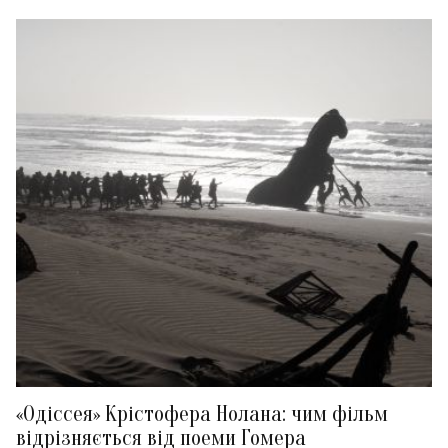
«Одіссея» Крістофера Нолана: чим фільм
відрізняється від поеми Гомера