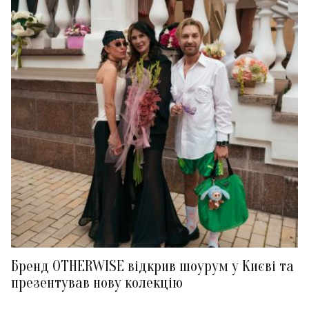
Бренд OTHERWISE відкрив шоурум у Києві та
презентував нову колекцію