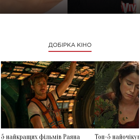
ДОБІРКА КІНО
5 найкращих фільмів Раяна
Топ-5 найочіку