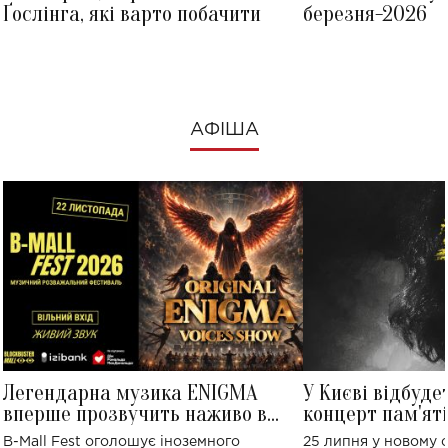
Ґослінга, які варто побачити
березня-2026
АФІША
Легендарна музика ENIGMA
У Києві відбуде
вперше прозвучить наживо в
концерт пам'ят
Україні: де відбудеться концерт
Клименка: понад
B-Mall Fest оголошує іноземного
25 липня у новому o