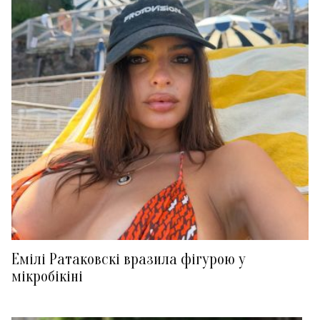
Емілі Ратаковскі вразила фігурою у
мікробікіні