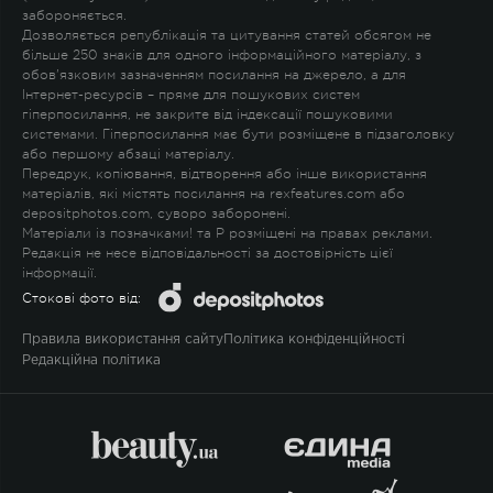
забороняється.
Дозволяється републікація та цитування статей обсягом не
більше 250 знаків для одного інформаційного матеріалу, з
обов'язковим зазначенням посилання на джерело, а для
Інтернет-ресурсів – пряме для пошукових систем
гіперпосилання, не закрите від індексації пошуковими
системами. Гіперпосилання має бути розміщене в підзаголовку
або першому абзаці матеріалу.
Передрук, копіювання, відтворення або інше використання
матеріалів, які містять посилання на rexfeatures.com або
depositphotos.com, суворо заборонені.
Матеріали із позначками
!
та
P
розміщені на правах реклами.
Редакція не несе відповідальності за достовірність цієї
інформації.
Стокові фото від:
Правила використання сайту
Політика конфіденційності
Редакційна політика