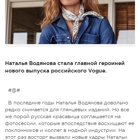
Наталья Водянова стала главной героиней
нового выпуска российского Vogue.
#@#
В последние годы Наталья Водянова довольно
редко снимается для глянцевых изданий. Но все
же порой русская красавица соглашается на
фотосессии, которые впоследствие восхищают ее
поклонников и коллег в модной индустрии. На
этот раз восторг вызвали новые кадры Натальи