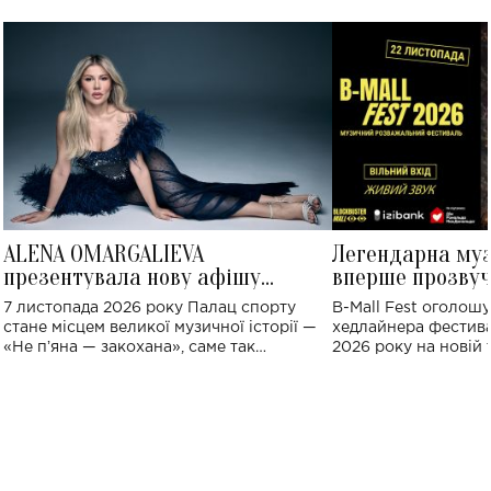
ALENA OMARGALIEVA
Легендарна му
презентувала нову афішу
вперше прозвуч
великого концерту в Палаці
Україні: де від
7 листопада 2026 року Палац спорту
B-Mall Fest оголош
спорту
стане місцем великої музичної історії —
хедлайнера фестива
«Не пʼяна — закохана», саме так
2026 року на новій т
символічно названо майбутній концерт
stage відбудеться у
ALENA OMARGALIEVA.
ENIGMA VOICES' OR