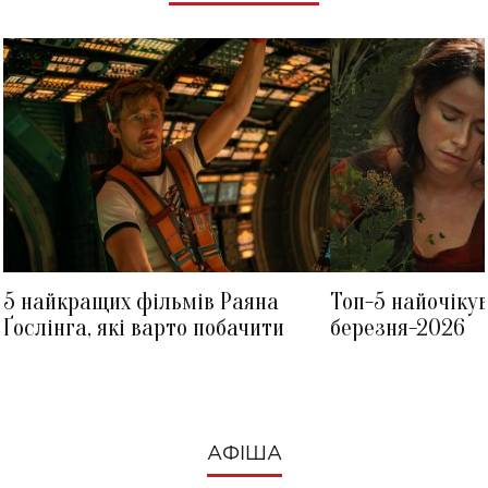
5 найкращих фільмів Раяна
Топ-5 найочіку
Ґослінга, які варто побачити
березня-2026
АФІША