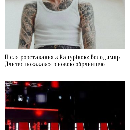
Після розставання з Кацуріною: Володимир
Дантес показався з новою обраницею