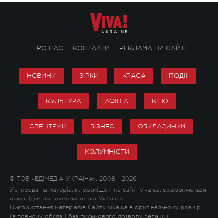
ПРО НАС
КОНТАКТИ
РЕКЛАМА НА САЙТІ
НОВИНИ
ЗІРКИ
КРАСА
ПОДІЇ
КУЛЬТУРА
АФІША
КІНО
СПЕЦТЕМИ
БІЗНЕС
ОБКЛАДИНКИ
КОЛУМНІСТИ
© ТОВ «ЕДІМЕДІА-УКРАЇНА», 2008 - 2026
Усі права на матеріали, розміщені на сайті viva.ua, охороняються
відповідно до законодавства України.
Використання матеріалів Сайту viva.ua в оригінальному розмірі
(в повному обсязі) без письмового дозволу редакції