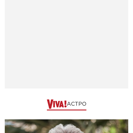
АСТРО