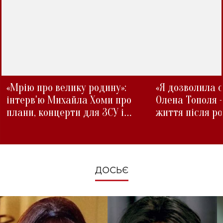
«Мрію про велику родину»:
«Я дозволила с
інтерв'ю Михайла Хоми про
Олена Тополя 
плани, концерти для ЗСУ і
життя після р
зміни під час війни
ДОСЬЄ