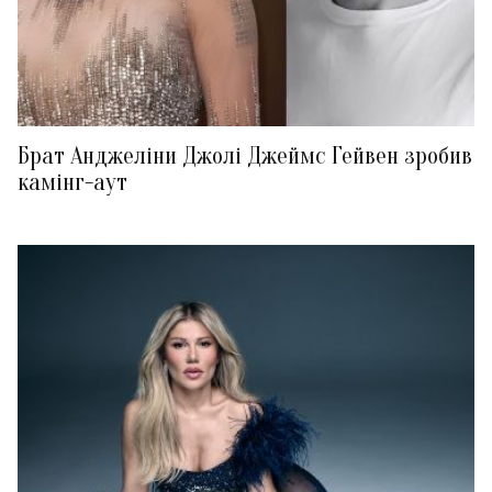
Брат Анджеліни Джолі Джеймс Гейвен зробив
камінг-аут