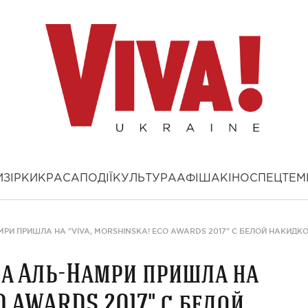
И
ЗІРКИ
КРАСА
ПОДІЇ
КУЛЬТУРА
АФІША
КІНО
СПЕЦТЕМ
РИ ПРИШЛА НА "VIVA, MORSHINSKA! ECO AWARDS 2017" С БЕЛОЙ НАКИДК
за Аль-Намри пришла на
O AWARDS 2017" с белой