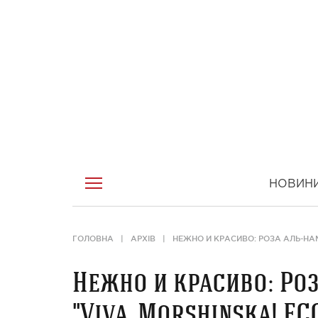
НОВИН
ГОЛОВНА
АРХІВ
НЕЖНО И КРАСИВО: РОЗА АЛЬ-НАМ
Нежно и красиво: Ро
"Viva, Morshinska! EC