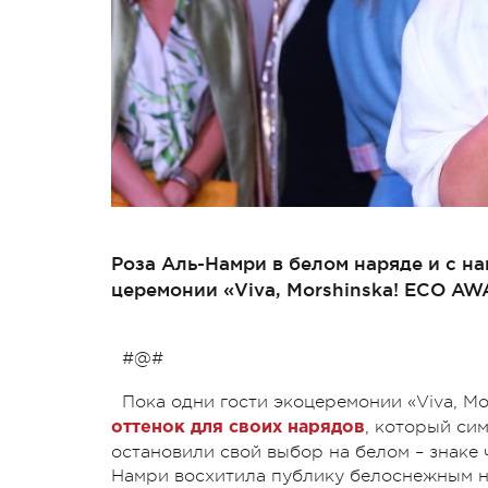
Роза Аль-Намри в белом наряде и с н
церемонии «Viva, Morshinska! ECO AW
#@#
Пока одни гости экоцеремонии «Viva, M
, который си
оттенок для своих нарядов
остановили свой выбор на белом – знаке 
Намри восхитила публику белоснежным н