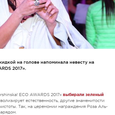
акидкой на голове напоминала невесту на
ARDS 2017».
orshinska! ECO AWARDS 2017»
выбирали зеленый
мволизирует естественность, другие знаменитости
чистоты. Так, на церемонии награждения Роза Аль-
арядом.