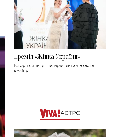
Премія «Жінка України»
Історії сили, дії та мрій, які змінюють
країну.
АСТРО