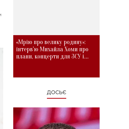
м
«Мрію про велику родину»:
інтерв'ю Михайла Хоми про
плани, концерти для ЗСУ і
зміни під час війни
ДОСЬЄ