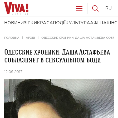
RU
НОВИНИ
ЗІРКИ
КРАСА
ПОДІЇ
КУЛЬТУРА
АФІША
КІНО
ГОЛОВНА
АРХІВ
ОДЕССКИЕ ХРОНИКИ: ДАША АСТАФЬЕВА СОБЛА
Одесские хроники: Даша Астафьева
соблазняет в сексуальном боди
12.06.2017