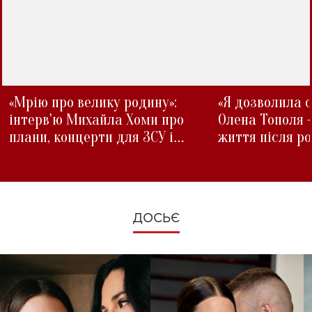
«Мрію про велику родину»:
«Я дозволила с
інтерв'ю Михайла Хоми про
Олена Тополя 
плани, концерти для ЗСУ і
життя після р
зміни під час війни
ДОСЬЄ