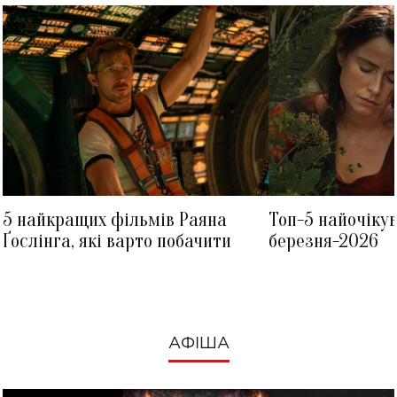
5 найкращих фільмів Раяна
Топ-5 найочіку
Ґослінга, які варто побачити
березня-2026
АФІША