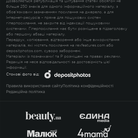
Дозволяється републікація та цитування статей обсягом не
більше 250 знаків для одного інформаційного матеріалу, з
обов'язковим зазначенням посилання на джерело, а для
Інтернет-ресурсів – пряме для пошукових систем
гіперпосилання, не закрите від індексації пошуковими
системами. Гіперпосилання має бути розміщене в підзаголовку
або першому абзаці матеріалу.
Передрук, копіювання, відтворення або інше використання
матеріалів, які містять посилання на rexfeatures.com або
depositphotos.com, суворо заборонені.
Матеріали із позначками
!
та
P
розміщені на правах реклами.
Редакція не несе відповідальності за достовірність цієї
інформації.
Стокові фото від:
Правила використання сайту
Політика конфіденційності
Редакційна політика