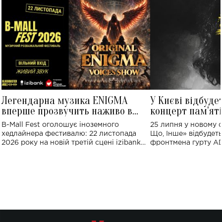
Легендарна музика ENIGMA
У Києві відбуде
вперше прозвучить наживо в
концерт пам'ят
Україні: де відбудеться концерт
Клименка: понад
B-Mall Fest оголошує іноземного
25 липня у новому o
виконають пісн
хедлайнера фестивалю: 22 листопада
Що, Інше» відбудеть
2026 року на новій третій сцені izibank
фронтмена гурту A
stage відбудеться українська прем'єра
Клименка. Це буде 
ENIGMA VOICES' ORIGINAL LIVE SHOW.
вечір, присвячений 
творчість стала си
справжньої любові д