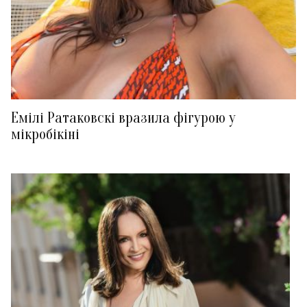
Емілі Ратаковскі вразила фігурою у
мікробікіні