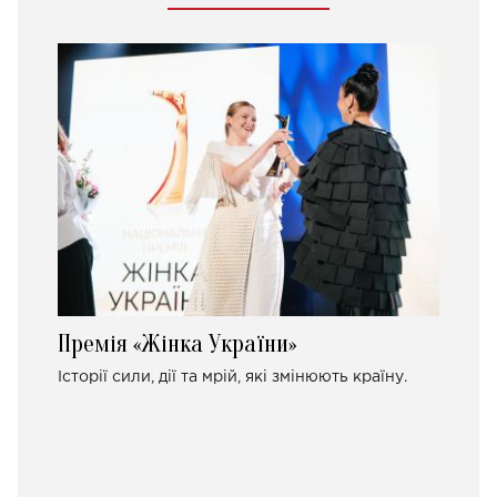
Премія «Жінка України»
Історії сили, дії та мрій, які змінюють країну.