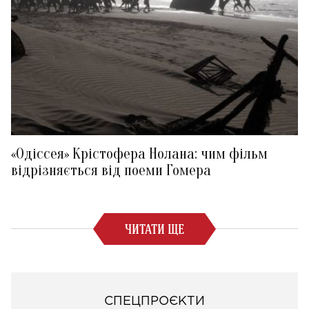
«Одіссея» Крістофера Нолана: чим фільм
відрізняється від поеми Гомера
ЧИТАТИ ЩЕ
СПЕЦПРОЄКТИ