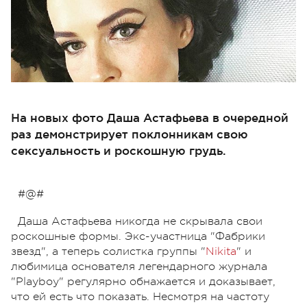
На новых фото Даша Астафьева в очередной
раз демонстрирует поклонникам свою
сексуальность и роскошную грудь.
#@#
Даша Астафьева никогда не скрывала свои
роскошные формы. Экс-участница "Фабрики
звезд", а теперь солистка группы "
Nikita
" и
любимица основателя легендарного журнала
"Playboy" регулярно обнажается и доказывает,
что ей есть что показать. Несмотря на частоту