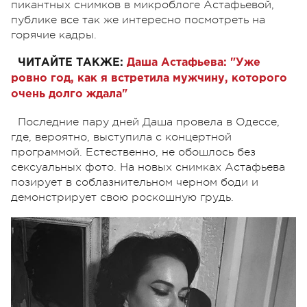
пикантных снимков в микроблоге Астафьевой,
публике все так же интересно посмотреть на
горячие кадры.
ЧИТАЙТЕ ТАКЖЕ:
Даша Астафьева
: "Уже
ровно год, как я встретила мужчину, которого
очень долго ждала"
Последние пару дней Даша провела в Одессе,
где, вероятно, выступила с концертной
программой. Естественно, не обошлось без
сексуальных фото. На новых снимках Астафьева
позирует в соблазнительном черном боди и
демонстрирует свою роскошную грудь.