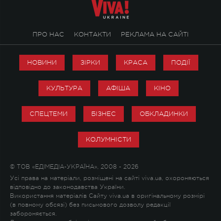
ПРО НАС
КОНТАКТИ
РЕКЛАМА НА САЙТІ
НОВИНИ
ЗІРКИ
КРАСА
ПОДІЇ
КУЛЬТУРА
АФІША
КІНО
СПЕЦТЕМИ
БІЗНЕС
ОБКЛАДИНКИ
КОЛУМНІСТИ
© ТОВ «ЕДІМЕДІА-УКРАЇНА», 2008 - 2026
Усі права на матеріали, розміщені на сайті viva.ua, охороняються
відповідно до законодавства України.
Використання матеріалів Сайту viva.ua в оригінальному розмірі
(в повному обсязі) без письмового дозволу редакції
забороняється.