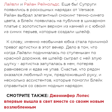
Лайвли
и
Райан Рейнольдс
. Еще бы! Супруги
появились в роскошных нарядах от Versace.
Райан выбрал элегантный смокинг темно-синего
цвета, а Блейк появилась на публике в шикарном
платье с золотистым верхом из камней и с юбкой
из синих перьев, которые создали шлейф.
К слову, именно необычная юбка стала причиной
тревог артистки в этот вечер. Дело в том, что
когда Лайвли поднималась по ступенькам по
красной дорожке, ее шлейф сыграл с ней злую
шутку - артистка запуталась в нем, потеряв
равновесие и едва не упав. Счастье, что рядом
оказался любимый муж, предложивший руку, и
несколько ассистентов, которые помогли Блейк
справиться со своим модным нарядом.
СМОТРИТЕ ТАКЖЕ:
Дженнифер Лопес
впервые вышла в свет вместе со своим новым
возлюбленным