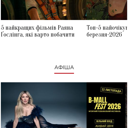
5 найкращих фільмів Раяна
Топ-5 найочіку
Ґослінга, які варто побачити
березня-2026
АФІША