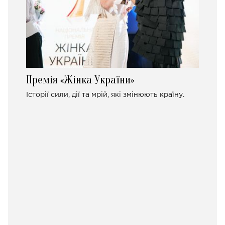
Премія «Жінка України»
Історії сили, дії та мрій, які змінюють країну.