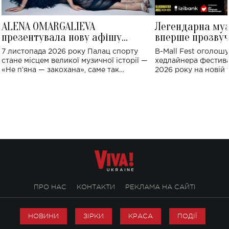
ALENA OMARGALIEVA
Легендарна му
презентувала нову афішу
вперше прозвуч
великого концерту в Палаці
Україні: де від
7 листопада 2026 року Палац спорту
B-Mall Fest оголош
спорту
стане місцем великої музичної історії —
хедлайнера фестива
«Не пʼяна — закохана», саме так
2026 року на новій т
символічно названо майбутній концерт
stage відбудеться у
ALENA OMARGALIEVA.
ENIGMA VOICES' OR
ПРО НАС
КОНТАКТИ
РЕКЛАМА НА САЙТІ
НОВИНИ
ЗІРКИ
КРАСА
ПОДІЇ