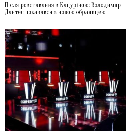
Після розставання з Кацуріною: Володимир
Дантес показався з новою обраницею