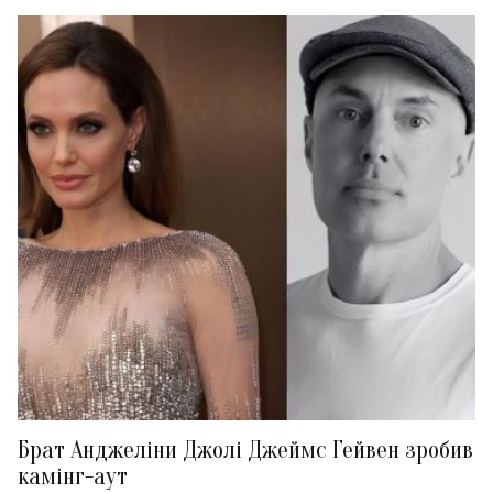
Брат Анджеліни Джолі Джеймс Гейвен зробив
камінг-аут