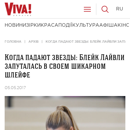
RU
НОВИНИ
ЗІРКИ
КРАСА
ПОДІЇ
КУЛЬТУРА
АФІША
КІНО
ГОЛОВНА
АРХІВ
КОГДА ПАДАЮТ ЗВЕЗДЫ: БЛЕЙК ЛАЙВЛИ ЗАПУ
Когда падают звезды: Блейк Лайвли
запуталась в своем шикарном
шлейфе
05.05.2017