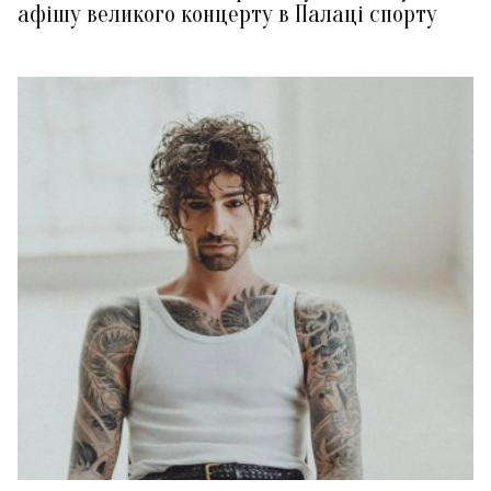
афішу великого концерту в Палаці спорту