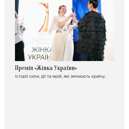
Премія «Жінка України»
Історії сили, дії та мрій, які змінюють країну.