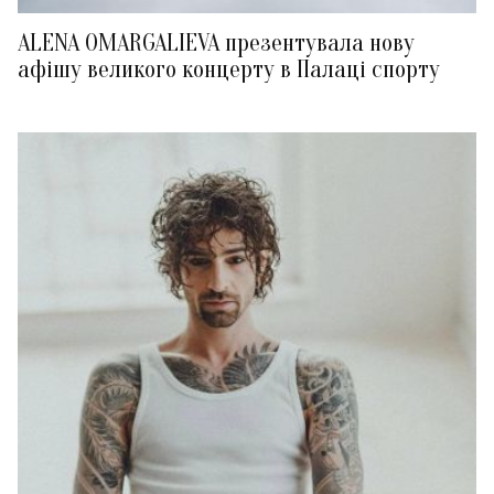
ALENA OMARGALIEVA презентувала нову
афішу великого концерту в Палаці спорту