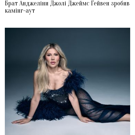
Брат Анджеліни Джолі Джеймс Гейвен зробив
камінг-аут