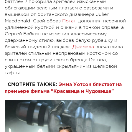
баттле» 2 покорила зрителей изысканным
облегающим зеленым платьем с разрезами и
вышивкой от британского дизайнера Julien
Macdonald. Свой образ
Потап
дополнил песочной
удлиненной курткой и очками в тонкой оправе, а
Сергей Бабкин не изменил классическому
сдержанному стилю, выбрав белую рубашку и
бежевый твидовый пиджак.
Джамала
впечатлила
зрителей стильным неопреновым костюмом со
свитшотом от грузинского бренда Dаtuna,
украшенным белыми «крыльями» из шелковой
тафты.
СМОТРИТЕ ТАКЖЕ:
Эмма Уотсон блистает на
премьере фильма "Красавица и Чудовище"