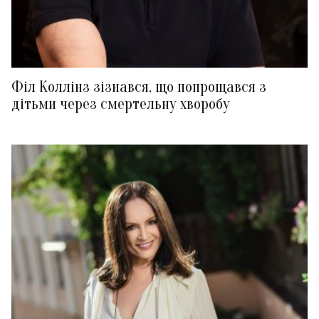
Філ Коллінз зізнався, що попрощався з
дітьми через смертельну хворобу