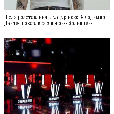
Після розставання з Кацуріною: Володимир
Дантес показався з новою обраницею