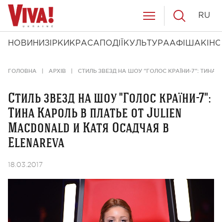
RU
НОВИНИ
ЗІРКИ
КРАСА
ПОДІЇ
КУЛЬТУРА
АФІША
КІНО
ГОЛОВНА
АРХІВ
СТИЛЬ ЗВЕЗД НА ШОУ "ГОЛОС КРАЇНИ-7": ТИНА
Стиль звезд на шоу "Голос країни-7":
Тина Кароль в платье от Julien
Macdonald и Катя Осадчая в
Elenareva
18.03.2017