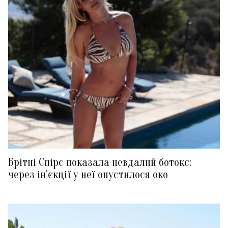
Брітні Спірс показала невдалий ботокс:
через ін'єкції у неї опустилося око