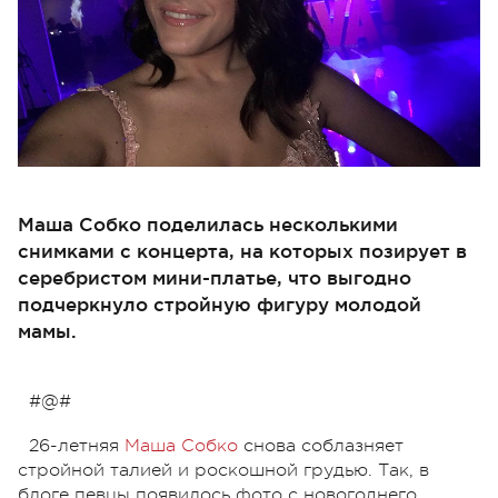
Маша Собко поделилась несколькими
снимками с концерта, на которых позирует в
серебристом мини-платье, что выгодно
подчеркнуло стройную фигуру молодой
мамы.
#@#
26-летняя
Маша Собко
снова соблазняет
стройной талией и роскошной грудью. Так, в
блоге певцы появилось фото с новогоднего