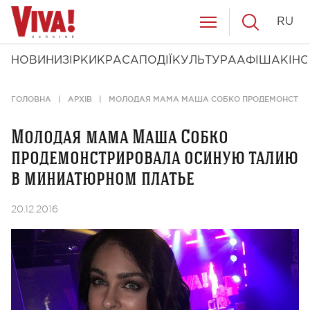
RU
НОВИНИ
ЗІРКИ
КРАСА
ПОДІЇ
КУЛЬТУРА
АФІША
КІНО
ГОЛОВНА
АРХІВ
МОЛОДАЯ МАМА МАША СОБКО ПРОДЕМОНСТРИ
Молодая мама Маша Собко
продемонстрировала осиную талию
в миниатюрном платье
20.12.2016