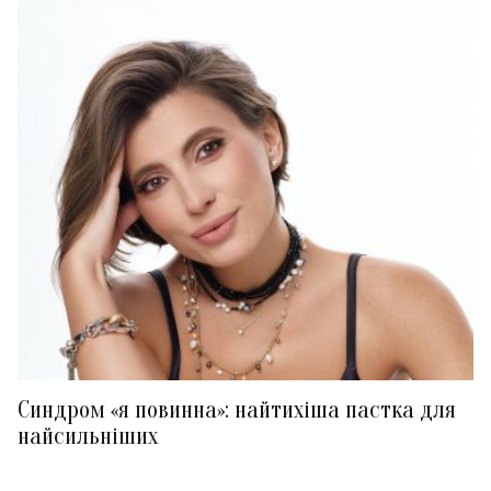
Синдром «я повинна»: найтихіша пастка для
найсильніших