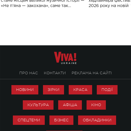
стане місцем великої музичної історії —
хедлайнера фестива
«Не пʼяна — закохана», саме так
2026 року на новій т
символічно названо майбутній концерт
stage відбудеться у
ALENA OMARGALIEVA.
ENIGMA VOICES' OR
ПРО НАС
КОНТАКТИ
РЕКЛАМА НА САЙТІ
НОВИНИ
ЗІРКИ
КРАСА
ПОДІЇ
КУЛЬТУРА
АФІША
КІНО
СПЕЦТЕМИ
БІЗНЕС
ОБКЛАДИНКИ