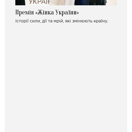
Премія «Жінка України»
Історії сили, дії та мрій, які змінюють країну.