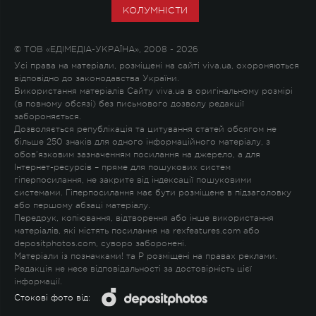
КОЛУМНІСТИ
© ТОВ «ЕДІМЕДІА-УКРАЇНА», 2008 - 2026
Усі права на матеріали, розміщені на сайті viva.ua, охороняються
відповідно до законодавства України.
Використання матеріалів Сайту viva.ua в оригінальному розмірі
(в повному обсязі) без письмового дозволу редакції
забороняється.
Дозволяється републікація та цитування статей обсягом не
більше 250 знаків для одного інформаційного матеріалу, з
обов'язковим зазначенням посилання на джерело, а для
Інтернет-ресурсів – пряме для пошукових систем
гіперпосилання, не закрите від індексації пошуковими
системами. Гіперпосилання має бути розміщене в підзаголовку
або першому абзаці матеріалу.
Передрук, копіювання, відтворення або інше використання
матеріалів, які містять посилання на rexfeatures.com або
depositphotos.com, суворо заборонені.
Матеріали із позначками
!
та
P
розміщені на правах реклами.
Редакція не несе відповідальності за достовірність цієї
інформації.
Стокові фото від: