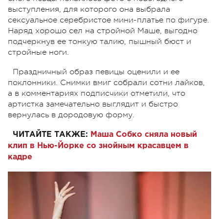
выступления, для которого она выбрала
сексуальное серебристое мини-платье по фигуре.
Наряд хорошо сел на стройной Маше, выгодно
подчеркнув ее тонкую талию, пышный бюст и
стройные ноги.
Праздничный образ певицы оценили и ее
поклонники. Снимки вмиг собрали сотни лайков,
а в комментариях подписчики отметили, что
артистка замечательно выглядит и быстро
вернулась в дородовую форму.
ЧИТАЙТЕ ТАКЖЕ:
Маша Собко сняла новый
клип в Нью-Йорке со знойным красавцем в
кадре