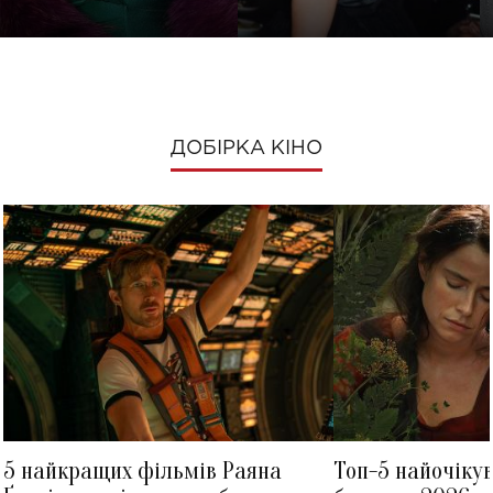
ДОБІРКА КІНО
5 найкращих фільмів Раяна
Топ-5 найочіку