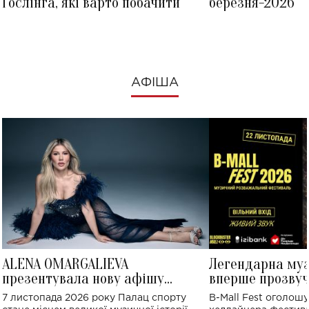
Ґослінга, які варто побачити
березня-2026
АФІША
ALENA OMARGALIEVA
Легендарна му
презентувала нову афішу
вперше прозвуч
великого концерту в Палаці
Україні: де від
7 листопада 2026 року Палац спорту
B-Mall Fest оголош
спорту