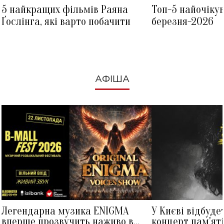
5 найкращих фільмів Раяна
Топ-5 найочіку
Ґослінга, які варто побачити
березня-2026
АФІША
Легендарна музика ENIGMA
У Києві відбуде
вперше прозвучить наживо в
концерт пам'ят