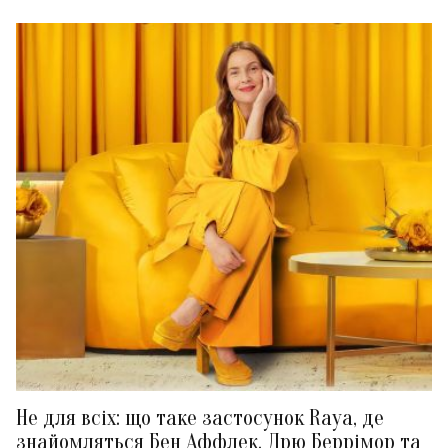
Не для всіх: що таке застосунок Raya, де
знайомляться Бен Аффлек, Дрю Беррімор та