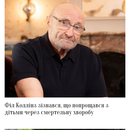
Філ Коллінз зізнався, що попрощався з
дітьми через смертельну хворобу