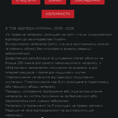
СПЕЦТЕМИ
БІЗНЕС
ОБКЛАДИНКИ
КОЛУМНІСТИ
© ТОВ «ЕДІМЕДІА-УКРАЇНА», 2008 - 2026
Усі права на матеріали, розміщені на сайті viva.ua, охороняються
відповідно до законодавства України.
Використання матеріалів Сайту viva.ua в оригінальному розмірі
(в повному обсязі) без письмового дозволу редакції
забороняється.
Дозволяється републікація та цитування статей обсягом не
більше 250 знаків для одного інформаційного матеріалу, з
обов'язковим зазначенням посилання на джерело, а для
Інтернет-ресурсів – пряме для пошукових систем
гіперпосилання, не закрите від індексації пошуковими
системами. Гіперпосилання має бути розміщене в підзаголовку
або першому абзаці матеріалу.
Передрук, копіювання, відтворення або інше використання
матеріалів, які містять посилання на rexfeatures.com або
depositphotos.com, суворо заборонені.
Матеріали із позначками
!
та
P
розміщені на правах реклами.
Редакція не несе відповідальності за достовірність цієї
інформації.