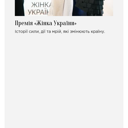
Премія «Жінка України»
Історії сили, дії та мрій, які змінюють країну.