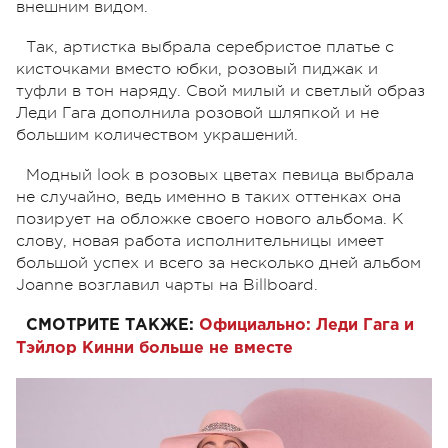
внешним видом.
Так, артистка выбрала серебристое платье с
кисточками вместо юбки, розовый пиджак и
туфли в тон наряду. Свой милый и светлый образ
Леди Гага дополнила розовой шляпкой и не
большим количеством украшений.
Модный look в розовых цветах певица выбрала
не случайно, ведь именно в таких оттенках она
позирует на обложке своего нового альбома. К
слову, новая работа исполнительницы имеет
большой успех и всего за несколько дней альбом
Joanne возглавил чарты на Billboard.
СМОТРИТЕ ТАКЖЕ:
Официально: Леди Гага и
Тэйлор Кинни больше не вместе