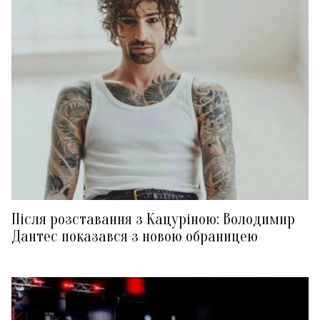
Після розставання з Кацуріною: Володимир
Дантес показався з новою обраницею