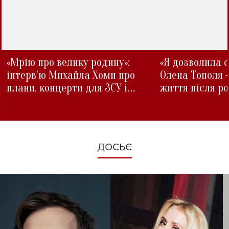
«Мрію про велику родину»:
«Я дозволила с
інтерв'ю Михайла Хоми про
Олена Тополя 
плани, концерти для ЗСУ і
життя після р
зміни під час війни
ДОСЬЄ