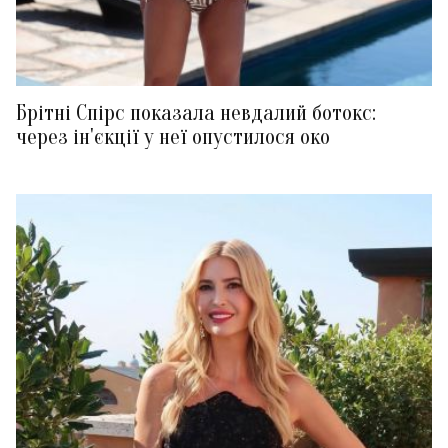
Брітні Спірс показала невдалий ботокс:
через ін'єкції у неї опустилося око