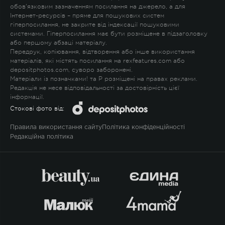
обов'язковим зазначенням посилання на джерело, а для
Інтернет-ресурсів – пряме для пошукових систем
гіперпосилання, не закрите від індексації пошуковими
системами. Гіперпосилання має бути розміщене в підзаголовку
або першому абзаці матеріалу.
Передрук, копіювання, відтворення або інше використання
матеріалів, які містять посилання на rexfeatures.com або
depositphotos.com, суворо заборонені.
Матеріали із позначками
!
та
P
розміщені на правах реклами.
Редакція не несе відповідальності за достовірність цієї
інформації.
Стокові фото від:
Правила використання сайту
Політика конфіденційності
Редакційна політика