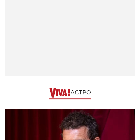
АСТРО