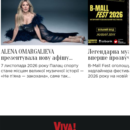
ALENA OMARGALIEVA
Легендарна му
презентувала нову афішу
вперше прозвуч
великого концерту в Палаці
Україні: де від
7 листопада 2026 року Палац спорту
B-Mall Fest оголош
спорту
стане місцем великої музичної історії —
хедлайнера фестива
«Не пʼяна — закохана», саме так
2026 року на новій т
символічно названо майбутній концерт
stage відбудеться у
ALENA OMARGALIEVA.
ENIGMA VOICES' OR