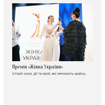
Премія «Жінка України»
Історії сили, дії та мрій, які змінюють країну.