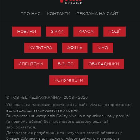
ПРО НАС
КОНТАКТИ
РЕКЛАМА НА САЙТІ
НОВИНИ
ЗІРКИ
КРАСА
ПОДІЇ
КУЛЬТУРА
АФІША
КІНО
СПЕЦТЕМИ
БІЗНЕС
ОБКЛАДИНКИ
КОЛУМНІСТИ
© ТОВ «ЕДІМЕДІА-УКРАЇНА», 2008 - 2026
Усі права на матеріали, розміщені на сайті viva.ua, охороняються
відповідно до законодавства України.
Використання матеріалів Сайту viva.ua в оригінальному розмірі
(в повному обсязі) без письмового дозволу редакції
забороняється.
Дозволяється републікація та цитування статей обсягом не
більше 250 знаків для одного інформаційного матеріалу, з