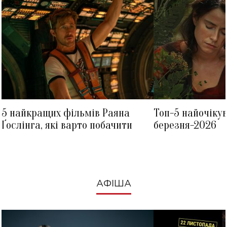
5 найкращих фільмів Раяна
Топ-5 найочіку
Ґослінга, які варто побачити
березня-2026
АФІША