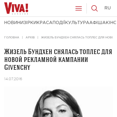
RU
НОВИНИ
ЗІРКИ
КРАСА
ПОДІЇ
КУЛЬТУРА
АФІША
КІНО
ГОЛОВНА
АРХІВ
ЖИЗЕЛЬ БУНДХЕН СНЯЛАСЬ ТОПЛЕС ДЛЯ НОВОЙ
Жизель Бундхен снялась топлес для
новой рекламной кампании
Givenchy
14.07.2016