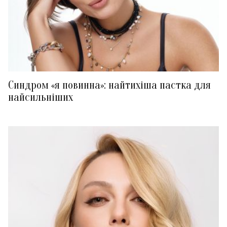
Синдром «я повинна»: найтихіша пастка для
найсильніших