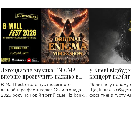
Легендарна музика ENIGMA
У Києві відбуде
вперше прозвучить наживо в
концерт пам'ят
Україні: де відбудеться концерт
Клименка: понад
B-Mall Fest оголошує іноземного
25 липня у новому o
виконають пісн
хедлайнера фестивалю: 22 листопада
Що, Інше» відбудеть
2026 року на новій третій сцені izibank
фронтмена гурту A
stage відбудеться українська прем'єра
Клименка. Це буде 
ENIGMA VOICES' ORIGINAL LIVE SHOW.
вечір, присвячений 
творчість стала си
справжньої любові д