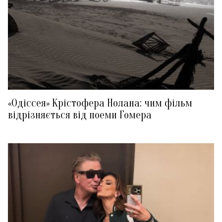
«Одіссея» Крістофера Нолана: чим фільм
відрізняється від поеми Гомера