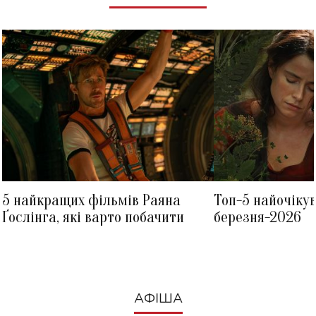
5 найкращих фільмів Раяна
Топ-5 найочіку
Ґослінга, які варто побачити
березня-2026
АФІША