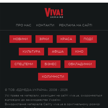
ПРО НАС
КОНТАКТИ
РЕКЛАМА НА САЙТІ
НОВИНИ
ЗІРКИ
КРАСА
ПОДІЇ
КУЛЬТУРА
АФІША
КІНО
СПЕЦТЕМИ
БІЗНЕС
ОБКЛАДИНКИ
КОЛУМНІСТИ
© ТОВ «ЕДІМЕДІА-УКРАЇНА», 2008 - 2026
Усі права на матеріали, розміщені на сайті viva.ua, охороняються
відповідно до законодавства України.
Використання матеріалів Сайту viva.ua в оригінальному розмірі