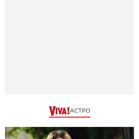
АСТРО