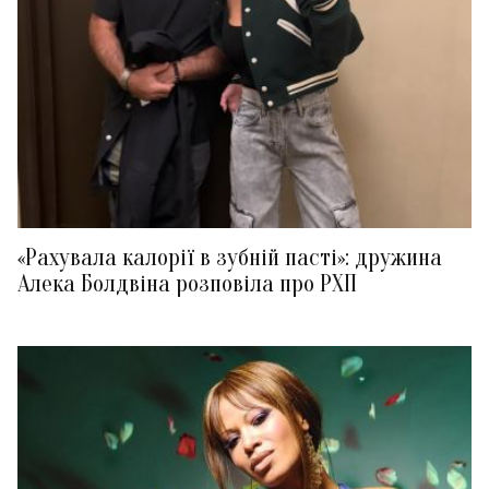
«Рахувала калорії в зубній пасті»: дружина
Алека Болдвіна розповіла про РХП