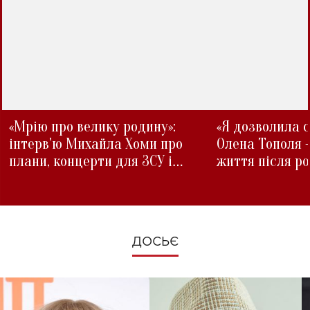
«Мрію про велику родину»:
«Я дозволила с
інтерв'ю Михайла Хоми про
Олена Тополя 
плани, концерти для ЗСУ і
життя після р
зміни під час війни
ДОСЬЄ