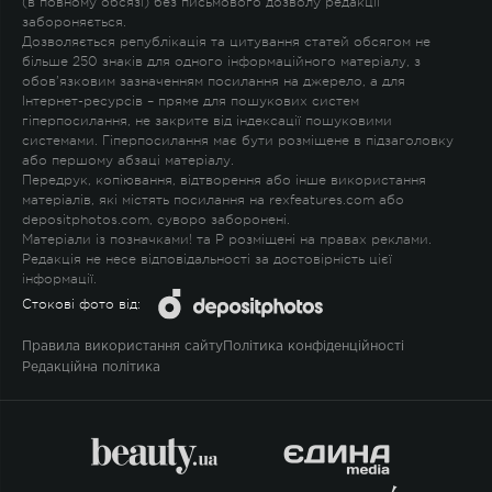
(в повному обсязі) без письмового дозволу редакції
забороняється.
Дозволяється републікація та цитування статей обсягом не
більше 250 знаків для одного інформаційного матеріалу, з
обов'язковим зазначенням посилання на джерело, а для
Інтернет-ресурсів – пряме для пошукових систем
гіперпосилання, не закрите від індексації пошуковими
системами. Гіперпосилання має бути розміщене в підзаголовку
або першому абзаці матеріалу.
Передрук, копіювання, відтворення або інше використання
матеріалів, які містять посилання на rexfeatures.com або
depositphotos.com, суворо заборонені.
Матеріали із позначками
!
та
P
розміщені на правах реклами.
Редакція не несе відповідальності за достовірність цієї
інформації.
Стокові фото від:
Правила використання сайту
Політика конфіденційності
Редакційна політика