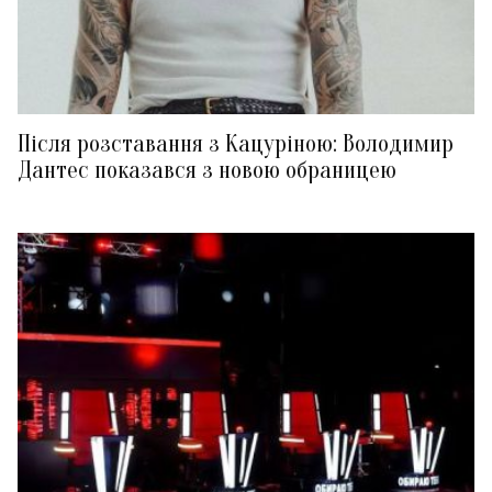
Після розставання з Кацуріною: Володимир
Дантес показався з новою обраницею