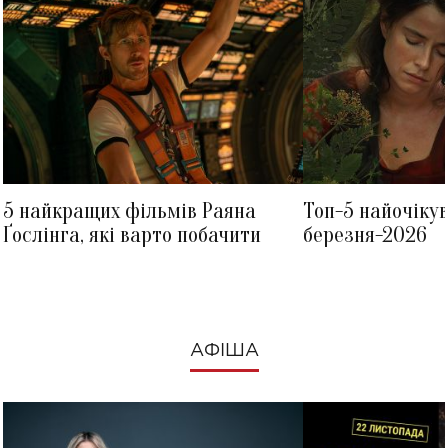
5 найкращих фільмів Раяна
Топ-5 найочіку
Ґослінга, які варто побачити
березня-2026
АФІША