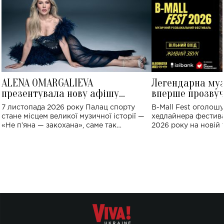
ALENA OMARGALIEVA
Легендарна му
презентувала нову афішу
вперше прозвуч
великого концерту в Палаці
Україні: де від
7 листопада 2026 року Палац спорту
B-Mall Fest оголош
спорту
стане місцем великої музичної історії —
хедлайнера фестива
«Не пʼяна — закохана», саме так
2026 року на новій т
символічно названо майбутній концерт
stage відбудеться у
ALENA OMARGALIEVA.
ENIGMA VOICES' OR