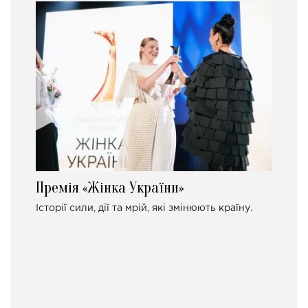
Премія «Жінка України»
Історії сили, дії та мрій, які змінюють країну.