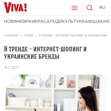
RU
НОВИНИ
ЗІРКИ
КРАСА
ПОДІЇ
КУЛЬТУРА
АФІША
КІНО
ГОЛОВНА
АРХІВ
В ТРЕНДЕ – ИНТЕРНЕТ-ШОПИНГ И УКРАИНСКИЕ Б
В тренде – интернет-шопинг и
украинские бренды
16.11.2015