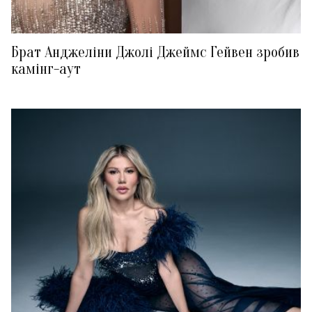
Брат Анджеліни Джолі Джеймс Гейвен зробив
камінг-аут