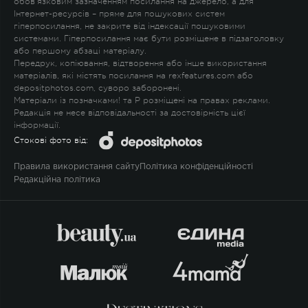
обов'язковим зазначенням посилання на джерело, а для
Інтернет-ресурсів – пряме для пошукових систем
гіперпосилання, не закрите від індексації пошуковими
системами. Гіперпосилання має бути розміщене в підзаголовку
або першому абзаці матеріалу.
Передрук, копіювання, відтворення або інше використання
матеріалів, які містять посилання на rexfeatures.com або
depositphotos.com, суворо заборонені.
Матеріали із позначками
!
та
P
розміщені на правах реклами.
Редакція не несе відповідальності за достовірність цієї
інформації.
Стокові фото від:
Правила використання сайту
Політика конфіденційності
Редакційна політика