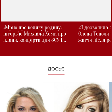
«Мрію про велику родину»:
«Я дозволила с
інтерв'ю Михайла Хоми про
Олена Тополя 
плани, концерти для ЗСУ і
життя після р
зміни під час війни
ДОСЬЄ