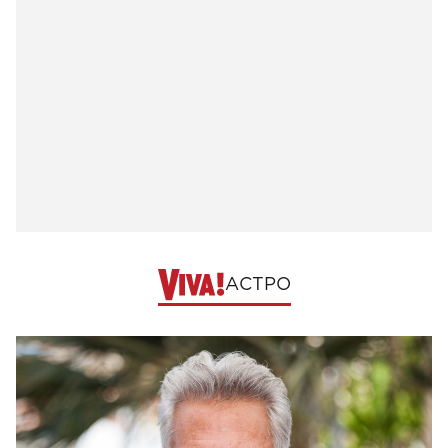
АСТРО