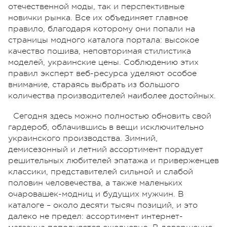
отечественной моды, так и перспективные
новички рынка. Все их объединяет главное
правило, благодаря которому они попали на
страницы модного каталога портала: высокое
качество пошива, неповторимая стилистика
моделей, украинские цены. Соблюдению этих
правил эксперт веб-ресурса уделяют особое
внимание, стараясь выбрать из большого
количества производителей наиболее достойных.
Сегодня здесь можно полностью обновить свой
гардероб, облачившись в вещи исключительно
украинского производства. Зимний,
демисезонный и летний ассортимент порадует
решительных любителей эпатажа и приверженцев
классики, представителей сильной и слабой
половин человечества, а также маленьких
очаровашек-модниц и будущих мужчин. В
каталоге – около десяти тысяч позиций, и это
далеко не предел: ассортимент интернет-