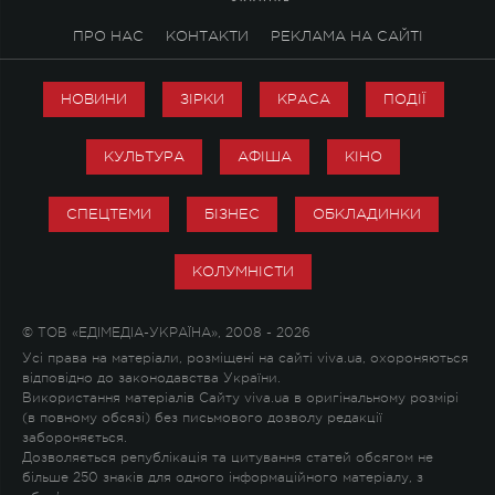
ПРО НАС
КОНТАКТИ
РЕКЛАМА НА САЙТІ
НОВИНИ
ЗІРКИ
КРАСА
ПОДІЇ
КУЛЬТУРА
АФІША
КІНО
СПЕЦТЕМИ
БІЗНЕС
ОБКЛАДИНКИ
КОЛУМНІСТИ
© ТОВ «ЕДІМЕДІА-УКРАЇНА», 2008 - 2026
Усі права на матеріали, розміщені на сайті viva.ua, охороняються
відповідно до законодавства України.
Використання матеріалів Сайту viva.ua в оригінальному розмірі
(в повному обсязі) без письмового дозволу редакції
забороняється.
Дозволяється републікація та цитування статей обсягом не
більше 250 знаків для одного інформаційного матеріалу, з