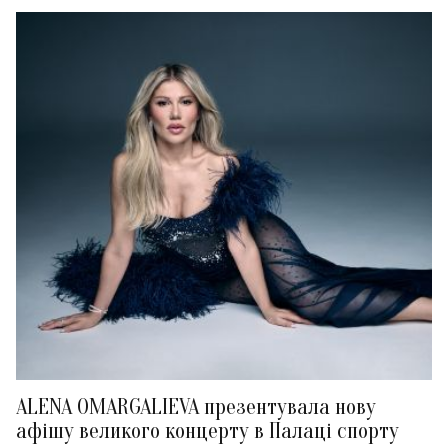
ALENA OMARGALIEVA презентувала нову
афішу великого концерту в Палаці спорту