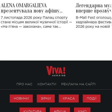
ALENA OMARGALIEVA
Легендарна му
презентувала нову афішу
вперше прозвуч
великого концерту в Палаці
Україні: де від
7 листопада 2026 року Палац спорту
B-Mall Fest оголош
спорту
стане місцем великої музичної історії —
хедлайнера фестива
«Не пʼяна — закохана», саме так
2026 року на новій т
символічно названо майбутній концерт
stage відбудеться у
ALENA OMARGALIEVA.
ENIGMA VOICES' OR
ПРО НАС
КОНТАКТИ
РЕКЛАМА НА САЙТІ
НОВИНИ
ЗІРКИ
КРАСА
ПОДІЇ
КУЛЬТУРА
АФІША
КІНО