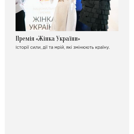
Премія «Жінка України»
Історії сили, дії та мрій, які змінюють країну.