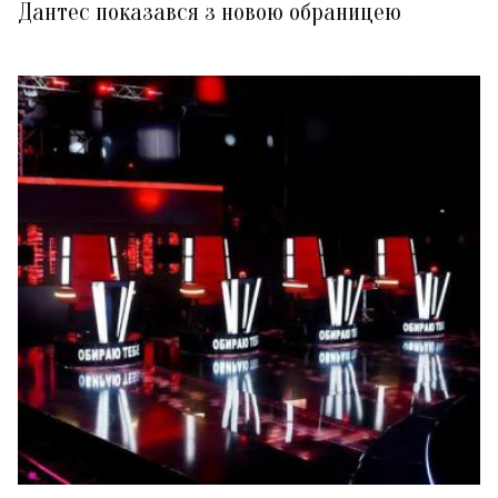
Дантес показався з новою обраницею