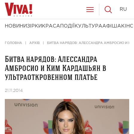
RU
НОВИНИ
ЗІРКИ
КРАСА
ПОДІЇ
КУЛЬТУРА
АФІША
КІНО
ГОЛОВНА
АРХІВ
БИТВА НАРЯДОВ: АЛЕССАНДРА АМБРОСИО И К
Битва нарядов: Алессандра
Амбросио и Ким Кардашьян в
ультраоткровенном платье
21.11.2014