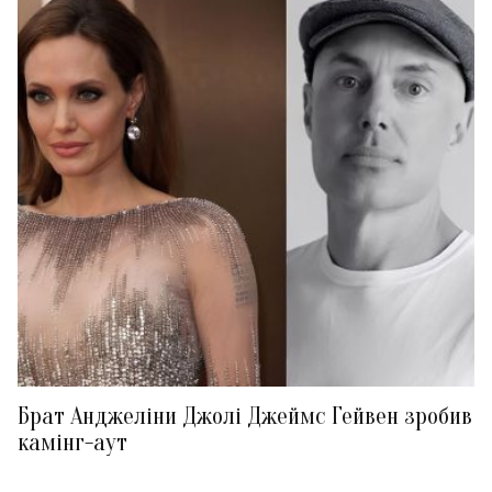
Брат Анджеліни Джолі Джеймс Гейвен зробив
камінг-аут