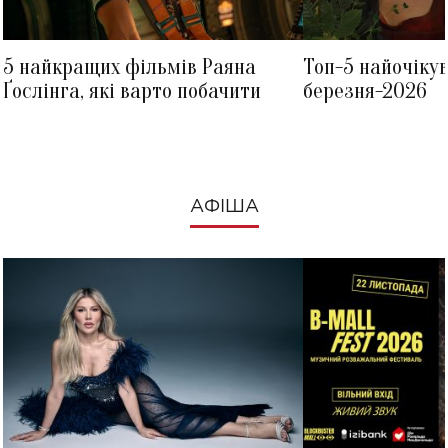
5 найкращих фільмів Раяна
Топ-5 найочіку
Ґослінга, які варто побачити
березня-2026
АФІША