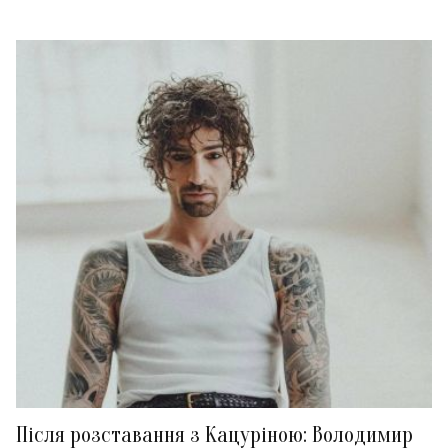
Після розставання з Кацуріною: Володимир