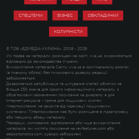
СПЕЦТЕМИ
БІЗНЕС
ОБКЛАДИНКИ
КОЛУМНІСТИ
© ТОВ «ЕДІМЕДІА-УКРАЇНА», 2008 - 2026
Усі права на матеріали, розміщені на сайті viva.ua, охороняються
відповідно до законодавства України.
Використання матеріалів Сайту viva.ua в оригінальному розмірі
(в повному обсязі) без письмового дозволу редакції
забороняється.
Дозволяється републікація та цитування статей обсягом не
більше 250 знаків для одного інформаційного матеріалу, з
обов'язковим зазначенням посилання на джерело, а для
Інтернет-ресурсів – пряме для пошукових систем
гіперпосилання, не закрите від індексації пошуковими
системами. Гіперпосилання має бути розміщене в підзаголовку
або першому абзаці матеріалу.
Передрук, копіювання, відтворення або інше використання
матеріалів, які містять посилання на rexfeatures.com або
depositphotos.com, суворо заборонені.