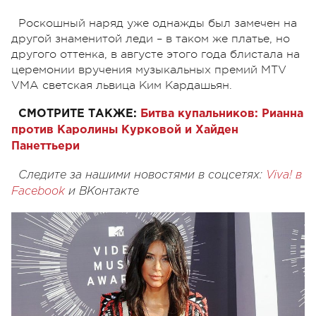
Роскошный наряд уже однажды был замечен на
другой знаменитой леди – в таком же платье, но
другого оттенка, в августе этого года блистала на
церемонии вручения музыкальных премий MTV
VMA светская львица Ким Кардашьян.
СМОТРИТЕ ТАКЖЕ:
Битва купальников: Рианна
против Каролины Курковой и Хайден
Панеттьери
Следите за нашими новостями в соцсетях:
Viva! в
Facebook
и
ВКонтакте