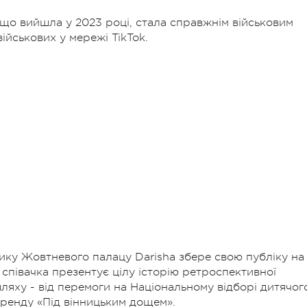
 що вийшла у 2023 році, стала справжнім військовим
військових у мережі TikTok.
ику Жовтневого палацу Darisha збере свою публіку на
співачка презентує цілу історію ретроспективної
шляху - від перемоги на Національному відборі дитячог
ренду «Під вінницьким дощем».