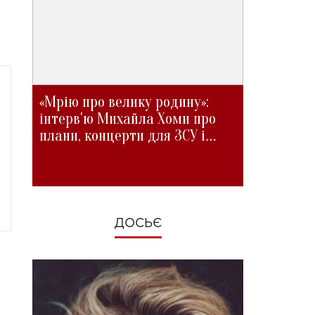
«Мрію про велику родину»:
інтерв'ю Михайла Хоми про
плани, концерти для ЗСУ і
зміни під час війни
ДОСЬЄ
а