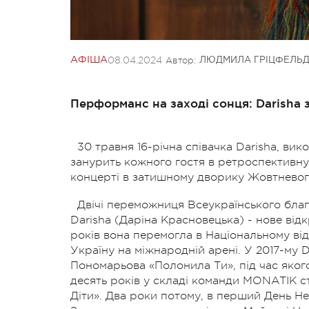
08.04.2024
Автор:
АФІША
ЛЮДМИЛА ГРІЦФЕЛЬД
Перформанс на заході сонця: Darisha 
30 травня 16-річна співачка Darisha, ви
занурить кожного гостя в ретроспективн
концерті в затишному дворику Жовтневог
Двічі переможниця Всеукраїнського бла
Darisha (Даріна Красновецька) - нове відк
років вона перемогла в Національному ві
Україну на міжнародній арені. У 2017-му
Пономарьова «Полонила Ти», під час якого
десять років у складі команди MONATIK с
Діти». Два роки потому, в перший День Н