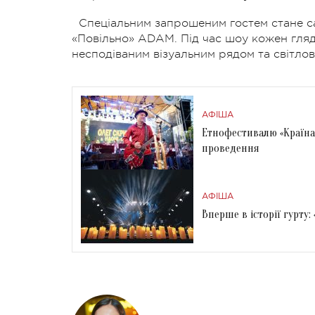
Спеціальним запрошеним гостем стане са
«Повільно» ADAM.
Під час шоу кожен гля
несподіваним візуальним рядом та світло
АФІША
Етнофестивалю «Країна
проведення
АФІША
Вперше в історії гурту