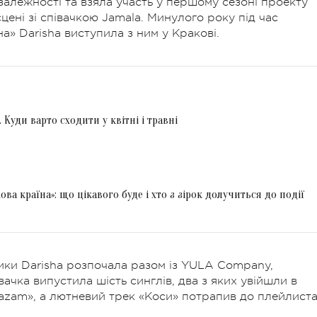
залежності та взяла участь у першому сезоні проекту
сцені зі співачкою Jamala. Минулого року під час
 Darisha виступила з ним у Кракові.
 Куди варто сходити у квітні і травні
ва країна»: що цікавого буде і хто з зірок долучиться до події
ики Darisha розпочала разом із YULA Company,
чка випустила шість синглів, два з яких увійшли в
hazam», а лютневий трек «Коси» потрапив до плейлист