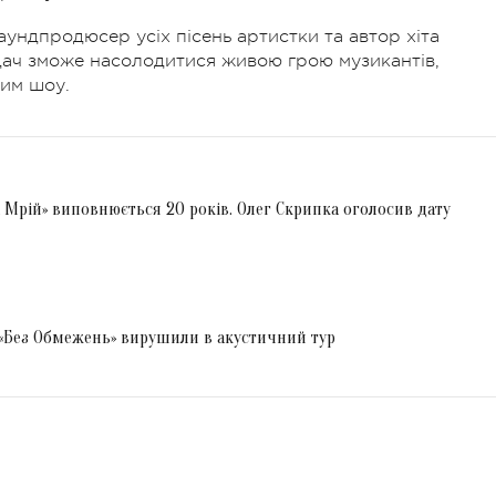
ундпродюсер усіх пісень артистки та автор хіта
дач зможе насолодитися живою грою музикантів,
вим шоу.
 Мрій» виповнюється 20 років. Олег Скрипка оголосив дату
: «Без Обмежень» вирушили в акустичний тур