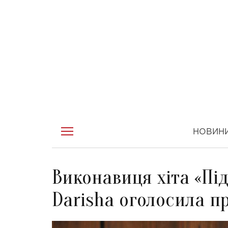
НОВИН
Виконавиця хіта «Пі
Darisha оголосила п