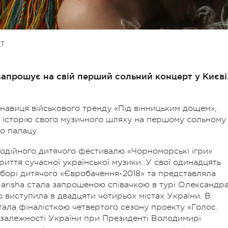
Т
запрошує на свій перший сольний концерт у Києві
конавиця військового тренду «Під вінницьким дощем»,
у історію свого музичного шляху на першому сольному
о палацу.
годійного дитячого фестивалю «Чорноморські ігри»
риття сучасної української музики. У свої одинадцять
дборі дитячого «Євробачення-2018» та представляла
 Darisha стала запрошеною співачкою в турі Олександр
 виступила в двадцяти чотирьох містах України. В
тала фіналісткою четвертого сезону проекту «Голос.
езалежності України при Президенті Володимирі