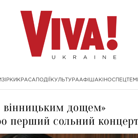
И
ЗІРКИ
КРАСА
ПОДІЇ
КУЛЬТУРА
АФІША
КІНО
СПЕЦТЕМ
д вінницьким дощем»
ро перший сольний концер