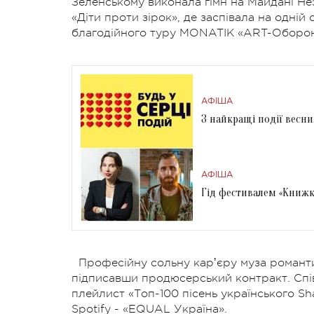
Зеленському виконала гімн на Майдані Не
«Діти проти зірок», де заспівала на одній 
благодійного туру MONATIK «ART-Оборона»
АФІША
3 найкращі події весни.
АФІША
Гід фестивалем «Книжко
Професійну сольну карʼєру муза романт
підписавши продюсерський контракт. Співа
плейлист «Топ-100 пісень українського S
Spotify - «EQUAL Україна».