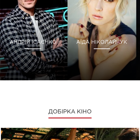
АНДРІЙ ІСАЄНКО
АЇДА НІКОЛАЙЧУК
ДОБІРКА КІНО