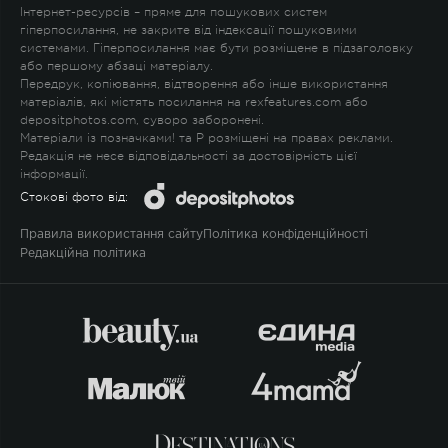
Інтернет-ресурсів – пряме для пошукових систем
гіперпосилання, не закрите від індексації пошуковими
системами. Гіперпосилання має бути розміщене в підзаголовку
або першому абзаці матеріалу.
Передрук, копіювання, відтворення або інше використання
матеріалів, які містять посилання на rexfeatures.com або
depositphotos.com, суворо заборонені.
Матеріали із позначками
!
та
P
розміщені на правах реклами.
Редакція не несе відповідальності за достовірність цієї
інформації.
Стокові фото від:
Правила використання сайту
Політика конфіденційності
Редакційна політика