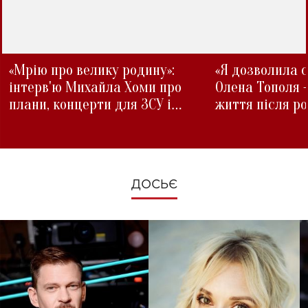
«Мрію про велику родину»:
«Я дозволила с
інтерв'ю Михайла Хоми про
Олена Тополя 
плани, концерти для ЗСУ і
життя після р
зміни під час війни
ДОСЬЄ