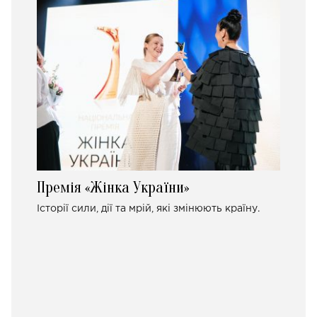
Премія «Жінка України»
Історії сили, дії та мрій, які змінюють країну.