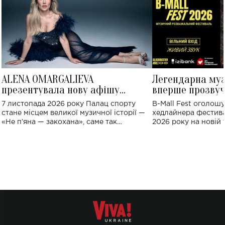
ALENA OMARGALIEVA
Легендарна му
презентувала нову афішу
вперше прозвуч
великого концерту в Палаці
Україні: де від
7 листопада 2026 року Палац спорту
B-Mall Fest оголош
спорту
стане місцем великої музичної історії —
хедлайнера фестива
«Не пʼяна — закохана», саме так
2026 року на новій т
символічно названо майбутній концерт
stage відбудеться у
ALENA OMARGALIEVA.
ENIGMA VOICES' OR