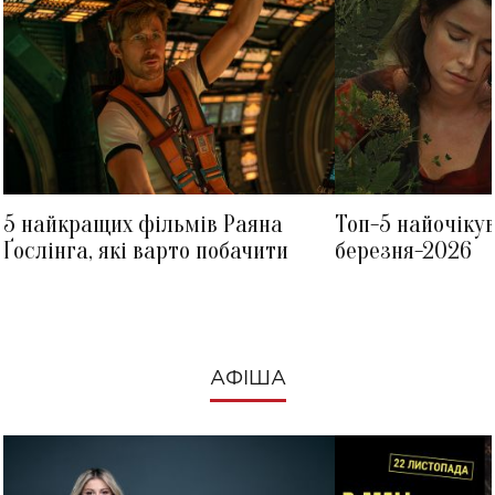
5 найкращих фільмів Раяна
Топ-5 найочіку
Ґослінга, які варто побачити
березня-2026
АФІША