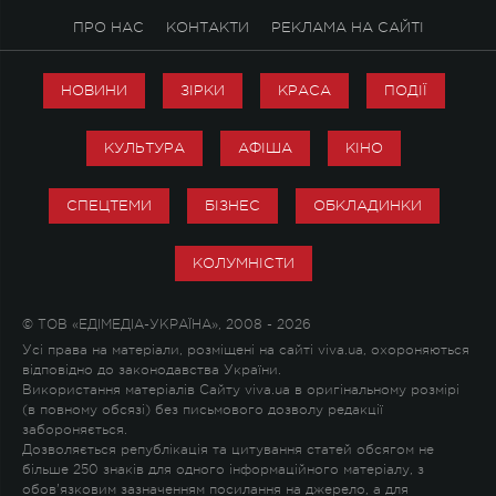
ПРО НАС
КОНТАКТИ
РЕКЛАМА НА САЙТІ
НОВИНИ
ЗІРКИ
КРАСА
ПОДІЇ
КУЛЬТУРА
АФІША
КІНО
СПЕЦТЕМИ
БІЗНЕС
ОБКЛАДИНКИ
КОЛУМНІСТИ
© ТОВ «ЕДІМЕДІА-УКРАЇНА», 2008 - 2026
Усі права на матеріали, розміщені на сайті viva.ua, охороняються
відповідно до законодавства України.
Використання матеріалів Сайту viva.ua в оригінальному розмірі
(в повному обсязі) без письмового дозволу редакції
забороняється.
Дозволяється републікація та цитування статей обсягом не
більше 250 знаків для одного інформаційного матеріалу, з
обов'язковим зазначенням посилання на джерело, а для