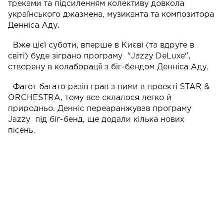
треками та підсиленням колективу довкола
українського джазмена, музиканта та композитора
Денніса Аду.
Вже цієї суботи, вперше в Києві (та вдруге в
світі) буде зіграно програму "Jazzy DeLuxe",
створену в колаборації з біг-бендом Денніса Аду.
Фагот багато разів грав з ними в проекті STAR &
ORCHESTRA, тому все склалося легко й
природньо. Денніс переаранжував програму
Jazzy під біг-бенд, ще додали кілька нових
пісень.