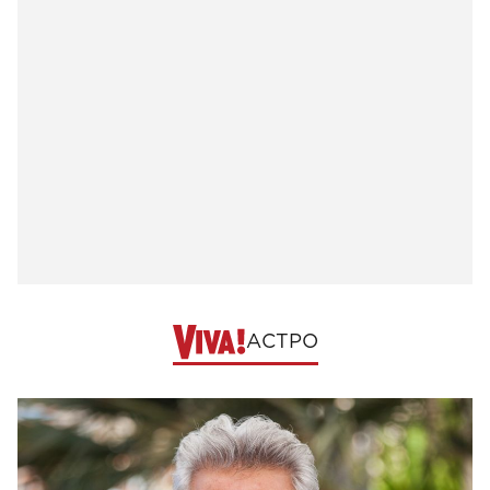
АСТРО