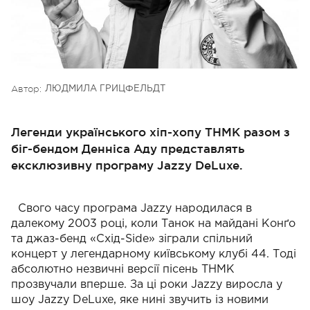
Автор:
ЛЮДМИЛА ГРИЦФЕЛЬДТ
Легенди українського хіп-хопу ТНМК разом з
біг-бендом Денніса Аду представлять
ексклюзивну програму Jazzy DeLuxe.
Свого часу програма Jazzy народилася в
далекому 2003 році, коли Танок на майдані Конґо
та джаз-бенд «Схід-Side» зіграли спільний
концерт у легендарному київському клубі 44. Тоді
абсолютно незвичні версії пісень ТНМК
прозвучали вперше. За ці роки Jazzy виросла у
шоу Jazzy DeLuxe, яке нині звучить із новими