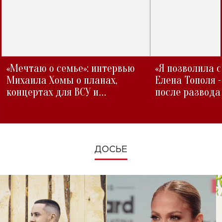
«Мечтаю о семье»: интервью
«Я позволила 
Михаила Хомы о планах,
Елена Тополя 
концертах для ВСУ и
после развода
изменениях во время войны
ДОСЬЕ